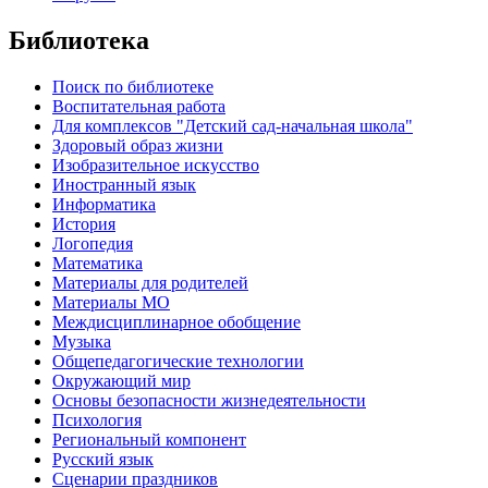
Библиотека
Поиск по библиотеке
Воспитательная работа
Для комплексов "Детский сад-начальная школа"
Здоровый образ жизни
Изобразительное искусство
Иностранный язык
Информатика
История
Логопедия
Математика
Материалы для родителей
Материалы МО
Междисциплинарное обобщение
Музыка
Общепедагогические технологии
Окружающий мир
Основы безопасности жизнедеятельности
Психология
Региональный компонент
Русский язык
Сценарии праздников