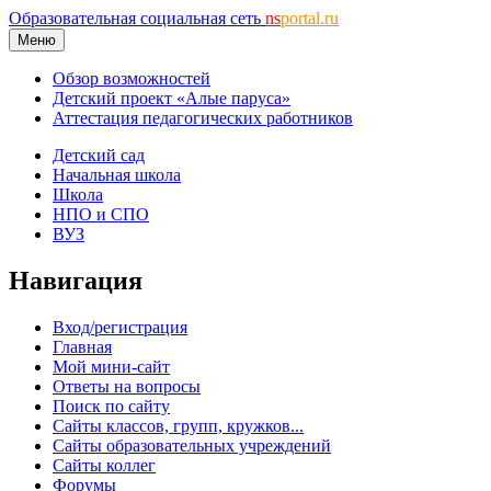
Образовательная социальная сеть
ns
portal.ru
Меню
Обзор возможностей
Детский проект «Алые паруса»
Аттестация педагогических работников
Детский сад
Начальная школа
Школа
НПО и СПО
ВУЗ
Навигация
Вход/регистрация
Главная
Мой мини-сайт
Ответы на вопросы
Поиск по сайту
Сайты классов, групп, кружков...
Сайты образовательных учреждений
Сайты коллег
Форумы