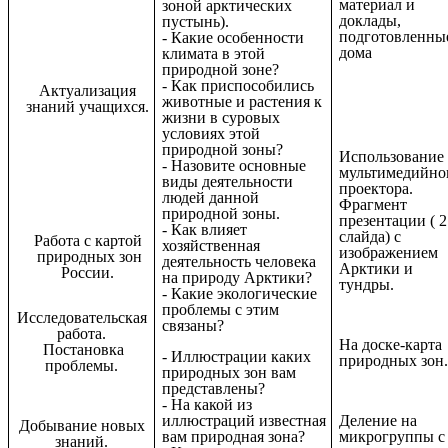
материал и
зоной арктических
доклады,
пустынь).
подготовленны
- Какие особенности
дома
климата в этой
природной зоне?
- Как приспособились
Актуализация
животные и растения к
знаний учащихся.
жизни в суровых
условиях этой
природной зоны?
Использование
- Назовите основные
мультимедийно
виды деятельности
проектора.
людей данной
Фрагмент
природной зоны.
презентации ( 2
- Как влияет
слайда) с
Работа с картой
хозяйственная
изображением
природных зон
деятельность человека
Арктики и
России.
на природу Арктики?
тундры.
- Какие экологические
проблемы с этим
Исследовательская
связаны?
работа.
На доске-карта
Постановка
- Иллюстрации каких
природных зон
проблемы.
природных зон вам
представлены?
- На какой из
Деление на
иллюстраций известная
Добывание новых
микрогруппы с
вам природная зона?
знаний.