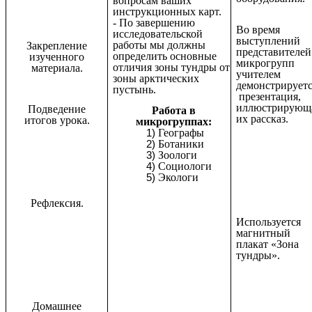
вопросам ваших
инструкционных карт.
- По завершению
Во время
исследовательской
выступлений
работы мы должны
Закрепление
представителей
определить основные
изученного
микрогрупп
отличия зоны тундры от
материала.
учителем
зоны арктических
демонстрирует
пустынь.
презентация,
иллюстрирующ
Подведение
Работа в
их рассказ.
итогов урока.
микрогруппах:
Географы
Ботаники
Зоологи
Социологи
Экологи
Рефлексия.
Используется
магнитный
плакат «Зона
тундры».
Домашнее