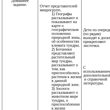
Домашнее
задание.
Отчет представителей
микрогрупп.
Географы
рассказывают и
показывают на
карте о
географическом
Дети по очеред
положении
(по рядам)
природной зоны,
выходят к доске
об особенностях
прикрепляют
климата тундры.
листочки.
Ботаники
представляют
растительный
мир тундры,
рассказывают о
С
том, как
использование
приспособились
дополнительно
растения к жизни
и справочной
в данной
литературы.
природной зоне.
Зоологи
рассказывают о
животном мире
тундры, о
приспособлении
к жизни