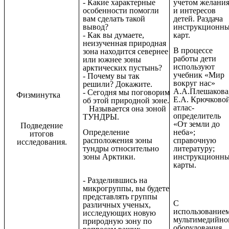
учетом желани
- Какие характерные
и интересов
особенности помогли
детей. Раздача
вам сделать такой
инструкционн
вывод?
карт.
- Как вы думаете,
неизученная природная
В процессе
зона находится севернее
работы дети
или южнее зоны
используют
арктических пустынь?
учебник «Мир
- Почему вы так
вокруг нас»
решили? Докажите.
А.А.Плешакова
- Сегодня мы поговорим
Физминутка
Е.А. Крючковой
об этой природной зоне.
атлас-
Называется она зоной
определитель
ТУНДРЫ.
«От земли до
Подведение
неба»;
Определение
итогов
справочную
расположения зоны
исследования.
литературу;
тундры относительно
инструкционн
зоны Арктики.
карты.
- Разделившись на
микрогруппы, вы будете
представлять группы
С
различных ученых,
использование
исследующих новую
мультимедийно
природную зону по
оборудования.