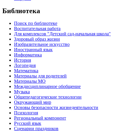
Библиотека
Поиск по библиотеке
Воспитательная работа
Для комплексов "Детский сад-начальная школа"
Здоровый образ жизни
Изобразительное искусство
Иностранный язык
Информатика
История
Логопедия
Математика
Материалы для родителей
Материалы МО
Междисциплинарное обобщение
Музыка
Общепедагогические технологии
Окружающий мир
Основы безопасности жизнедеятельности
Психология
Региональный компонент
Русский язык
Сценарии праздников