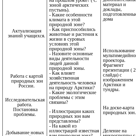
на прошлом уроке? ( С
материал и
зоной арктических
доклады,
пустынь).
подготовленны
- Какие особенности
дома
климата в этой
природной зоне?
- Как приспособились
Актуализация
животные и растения к
знаний учащихся.
жизни в суровых
условиях этой
природной зоны?
Использование
- Назовите основные
мультимедийно
виды деятельности
проектора.
людей данной
Фрагмент
природной зоны.
презентации ( 2
- Как влияет
слайда) с
Работа с картой
хозяйственная
изображением
природных зон
деятельность человека
Арктики и
России.
на природу Арктики?
тундры.
- Какие экологические
проблемы с этим
Исследовательская
связаны?
работа.
На доске-карта
Постановка
- Иллюстрации каких
природных зон
проблемы.
природных зон вам
представлены?
- На какой из
Деление на
иллюстраций известная
Добывание новых
микрогруппы с
вам природная зона?