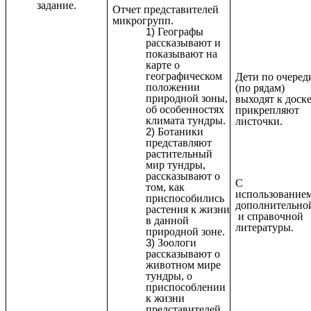
задание.
Отчет представителей
микрогрупп.
Географы
рассказывают и
показывают на
карте о
географическом
Дети по очеред
положении
(по рядам)
природной зоны,
выходят к доске
об особенностях
прикрепляют
климата тундры.
листочки.
Ботаники
представляют
растительный
мир тундры,
рассказывают о
С
том, как
использование
приспособились
дополнительно
растения к жизни
и справочной
в данной
литературы.
природной зоне.
Зоологи
рассказывают о
животном мире
тундры, о
приспособлении
к жизни
представителей