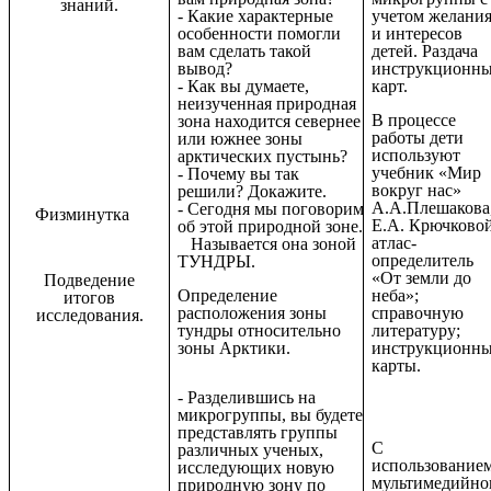
знаний.
учетом желани
- Какие характерные
и интересов
особенности помогли
детей. Раздача
вам сделать такой
инструкционн
вывод?
карт.
- Как вы думаете,
неизученная природная
В процессе
зона находится севернее
работы дети
или южнее зоны
используют
арктических пустынь?
учебник «Мир
- Почему вы так
вокруг нас»
решили? Докажите.
А.А.Плешакова
- Сегодня мы поговорим
Физминутка
Е.А. Крючковой
об этой природной зоне.
атлас-
Называется она зоной
определитель
ТУНДРЫ.
«От земли до
Подведение
неба»;
Определение
итогов
справочную
расположения зоны
исследования.
литературу;
тундры относительно
инструкционн
зоны Арктики.
карты.
- Разделившись на
микрогруппы, вы будете
представлять группы
С
различных ученых,
использование
исследующих новую
мультимедийно
природную зону по