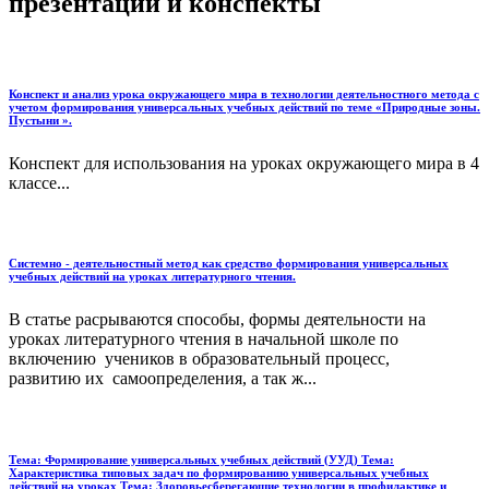
презентации и конспекты
Конспект и анализ урока окружающего мира в технологии деятельностного метода с
учетом формирования универсальных учебных действий по теме «Природные зоны.
Пустыни ».
Конспект для использования на уроках окружающего мира в 4
классе...
Системно - деятельностный метод как средство формирования универсальных
учебных действий на уроках литературного чтения.
В статье расрываются способы, формы деятельности на
уроках литературного чтения в начальной школе по
включению учеников в образовательный процесс,
развитию их самоопределения, а так ж...
Тема: Формирование универсальных учебных действий (УУД) Тема:
Характеристика типовых задач по формированию универсальных учебных
действий на уроках Тема: Здоровьесберегающие технологии в профилактике и