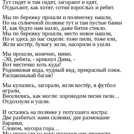
Тут сидят и там сидят, загорают и едят,
Отдыхают, как хотят, сотни взрослых и ребят.
Мы по бережку прошли и поляночку нашли,
Но на солнечной полянке тут и там пустые банки
И, как будто нам назло, даже битое стекло.
Мы по бережку прошли, место новое нашли,
Но и здесь до нас сидели: тоже пили, тоже ели,
Жгли костёр, бумагу жгли, насорили и ушли.
Мы прошли, конечно, мимо.
-Эй, ребята, - крикнул Дима, -
Вот местечко хоть куда!
Родниковая вода, чудный вид, прекрасный пляж.
Распаковывай багаж!
Мы купались, загорали, жгли костёр, в футбол
играли,
Веселились, как могли: хороводом песни пели…
Отдохнули и ушли.
И остались на полянке у потухшего костра:
Две разбитых нами склянки, две размокшие
баранки,
Словом, мусора гора…
Мы приехали на реку понедельник провести,