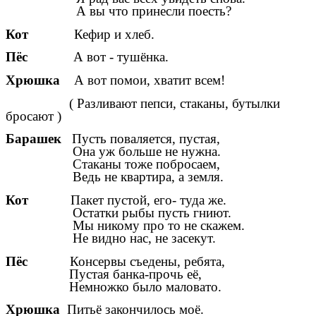
А вы что принесли поесть?
Кот
Кефир и хлеб.
Пёс
А вот - тушёнка.
Хрюшка
А вот помои, хватит всем!
( Разливают пепси, стаканы, бутылки
бросают )
Барашек
Пусть поваляется, пустая,
Она уж больше не нужна.
Стаканы тоже побросаем,
Ведь не квартира, а земля.
Кот
Пакет пустой, его- туда же.
Остатки рыбы пусть гниют.
Мы никому про то не скажем.
Не видно нас, не засекут.
Пёс
Консервы съедены, ребята,
Пустая банка-прочь её,
Немножко было маловато.
Хрюшка
Питьё закончилось моё.