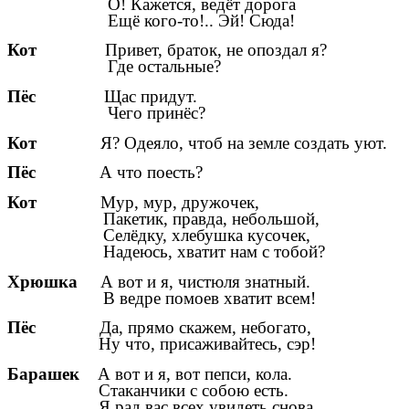
О! Кажется, ведёт дорога
Ещё кого-то!.. Эй! Сюда!
Кот
Привет, браток, не опоздал я?
Где остальные?
Пёс
Щас придут.
Чего принёс?
Кот
Я? Одеяло, чтоб на земле создать уют.
Пёс
А что поесть?
Кот
Мур, мур, дружочек,
Пакетик, правда, небольшой,
Селёдку, хлебушка кусочек,
Надеюсь, хватит нам с тобой?
Хрюшка
А вот и я, чистюля знатный.
В ведре помоев хватит всем!
Пёс
Да, прямо скажем, небогато,
Ну что, присаживайтесь, сэр!
Барашек
А вот и я, вот пепси, кола.
Стаканчики с собою есть.
Я рад вас всех увидеть снова.