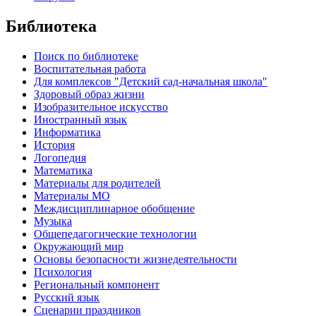
Библиотека
Поиск по библиотеке
Воспитательная работа
Для комплексов "Детский сад-начальная школа"
Здоровый образ жизни
Изобразительное искусство
Иностранный язык
Информатика
История
Логопедия
Математика
Материалы для родителей
Материалы МО
Междисциплинарное обобщение
Музыка
Общепедагогические технологии
Окружающий мир
Основы безопасности жизнедеятельности
Психология
Региональный компонент
Русский язык
Сценарии праздников