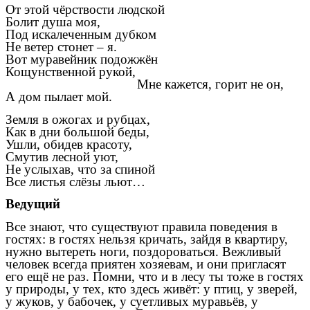
От этой чёрствости людской
Болит душа моя,
Под искалеченным дубком
Не ветер стонет – я.
Вот муравейник подожжён
Кощунственной рукой,
Мне кажется, горит не он,
А дом пылает мой.
Земля в ожогах и рубцах,
Как в дни большой беды,
Ушли, обидев красоту,
Смутив лесной уют,
Не услыхав, что за спиной
Все листья слёзы льют…
Ведущий
Все знают, что существуют правила поведения в
гостях: в гостях нельзя кричать, зайдя в квартиру,
нужно вытереть ноги, поздороваться. Вежливый
человек всегда приятен хозяевам, и они пригласят
его ещё не раз. Помни, что и в лесу ты тоже в гостях
у природы, у тех, кто здесь живёт: у птиц, у зверей,
у жуков, у бабочек, у суетливых муравьёв, у