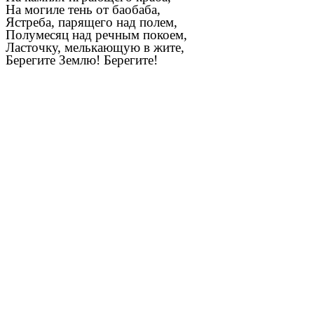
На могиле тень от баобаба,
Ястреба, парящего над полем,
Полумесяц над речным покоем,
Ласточку, мелькающую в жите,
Берегите Землю! Берегите!