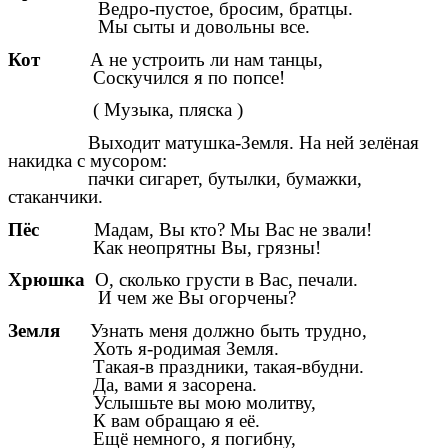
Ведро-пустое, бросим, братцы.
Мы сыты и довольны все.
Кот
А не устроить ли нам танцы,
Соскучился я по попсе!
( Музыка, пляска )
Выходит матушка-Земля. На ней зелёная
накидка с мусором:
пачки сигарет, бутылки, бумажки,
стаканчики.
Пёс
Мадам, Вы кто? Мы Вас не звали!
Как неопрятны Вы, грязны!
Хрюшка
О, сколько грусти в Вас, печали.
И чем же Вы огорчены?
Земля
Узнать меня должно быть трудно,
Хоть я-родимая Земля.
Такая-в праздники, такая-вбудни.
Да, вами я засорена.
Услышьте вы мою молитву,
К вам обращаю я её.
Ещё немного, я погибну,