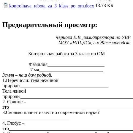
13.73 КБ
kontrolnaya_rabota_za_3_klass_po_om.docx
Предварительный просмотр:
Чернова Е.В., зам.директора по УВР
МОУ «НШ-ДС», г-к Железноводска
Контрольная работа за 3 класс по ОМ
Фамилия________________________
Имя___________________________
Земля – наш дом родной.
1.Перечисли: тела неживой
природы_____________________________________
Тела живой
природы_______________________________________________
2. Солнце –
это____________________________________________________
3.Сколько планет известно современной науке?
____________________________
4. Глобус –
это____________________________________________________