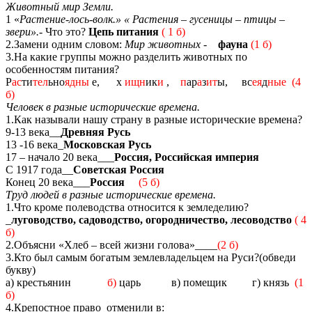
Животный мир Земли.
1 «
Растение-лось-волк.» « Растения – гусеницы – птицы –
звери».-
Что это?
Цепь питания
( 1 б)
2.Замени одним словом:
Мир животных
-
фауна
(1 б)
3.На какие группы можно разделить животных по
особенностям питания?
Р
ас
ти
тел
ьно
ядны
е, х
ищн
ик
и
,
п
ар
а
з
ит
ы, вс
ея
д
ные (4
б)
Человек в разные исторические времена.
1.Как называли нашу страну в разные исторические времена?
9-13 века__
Древняя Русь
13 -16 века_
Московская Русь
17 – начало 20 века___
Россия, Российская империя
С 1917 года__
Советская Россия
Конец 20 века___
Россия
(5 б)
Труд людей в разные исторические времена.
1.Что кроме полеводства относится к земледелию?
_
луговодство, садоводство, огородничество, лесоводство
( 4
б)
2.Объясни «Хлеб – всей жизни голова»____
(2 б)
3.Кто был самым богатым землевладельцем на Руси?(обведи
букву)
а) крестьянин
б)
царь в) помещик г) князь
(1
б)
4.Крепостное право отменили в: