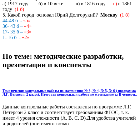
а) 1917 году б) в 10 веке в) в 1816 году
г)
в 1861
году
(1 б)
5. Какой город основал Юрий Долгорукий?_
Москву
(1 б)
44-48 б -
«5»
36- 43 б –
«4»
17- 35 б –
«3»
1- 16 б -
«2»
По теме: методические разработки,
презентации и конспекты
Тематические контрольные работы по математике № 3, № 4, № 5, № 6 ( программа
Л.Г. Петерсон, 2 класс). Итоговая контрольная работа по математике за II четверть.
Данные контрольные работы составлены по программе Л.Г.
Петерсон 2 класс и соответствует требованиям ФГОС, т. к.
имеет 4 уровня сложности (А, В, С, D).Для удобства учителей
и родителей (они имеют возмо...