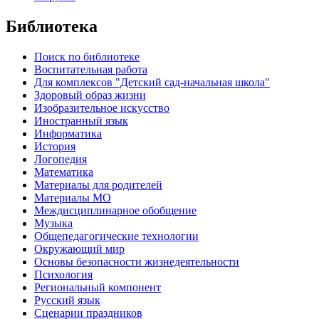
Библиотека
Поиск по библиотеке
Воспитательная работа
Для комплексов "Детский сад-начальная школа"
Здоровый образ жизни
Изобразительное искусство
Иностранный язык
Информатика
История
Логопедия
Математика
Материалы для родителей
Материалы МО
Междисциплинарное обобщение
Музыка
Общепедагогические технологии
Окружающий мир
Основы безопасности жизнедеятельности
Психология
Региональный компонент
Русский язык
Сценарии праздников