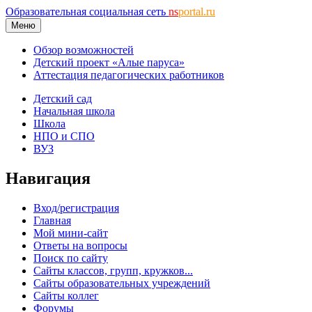
Образовательная социальная сеть
ns
portal.ru
Меню
Обзор возможностей
Детский проект «Алые паруса»
Аттестация педагогических работников
Детский сад
Начальная школа
Школа
НПО и СПО
ВУЗ
Навигация
Вход/регистрация
Главная
Мой мини-сайт
Ответы на вопросы
Поиск по сайту
Сайты классов, групп, кружков...
Сайты образовательных учреждений
Сайты коллег
Форумы