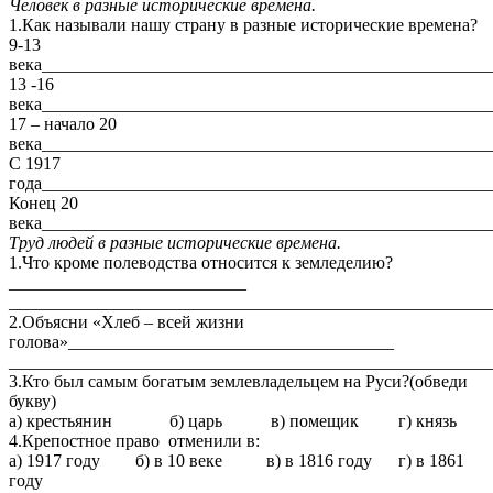
Человек в разные исторические времена.
1.Как называли нашу страну в разные исторические времена?
9-13
века___________________________________________________
13 -16
века___________________________________________________
17 – начало 20
века___________________________________________________
С 1917
года___________________________________________________
Конец 20
века___________________________________________________
Труд людей в разные исторические времена.
1.Что кроме полеводства относится к земледелию?
___________________________
_______________________________________________________
2.Объясни «Хлеб – всей жизни
голова»_____________________________________
_______________________________________________________
3.Кто был самым богатым землевладельцем на Руси?(обведи
букву)
а) крестьянин б) царь в) помещик г) князь
4.Крепостное право отменили в:
а) 1917 году б) в 10 веке в) в 1816 году г) в 1861
году