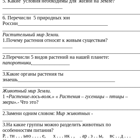
5. Какие условия необходимы для жизни на Земле?
________________________
_______________________________________________________
6. Перечисли 5 природных зон
России____________________________________
_______________________________________________________
Растительный мир Земли.
1.Почему растения относят к живым существам?
____________________________
_______________________________________________________
2.Перечисли 5 видов растений на нашей планете:
папоротники,
_______________
_______________________________________________________
3.Какие органы растения ты
знаешь_______________________________________
_______________________________________________________
Животный мир Земли.
1 «
Растение-лось-волк.» « Растения – гусеницы – птицы –
звери».-
Что это?
_______________________________________________________
2.Замени одним словом:
Мир животных
-
________________________________
3.На какие группы можно разделить животных по
особенностям питания?
Р. . ти . . . ьно . . . . е, х . . . ик . , . ар . з . . ы, вс . . д . . .