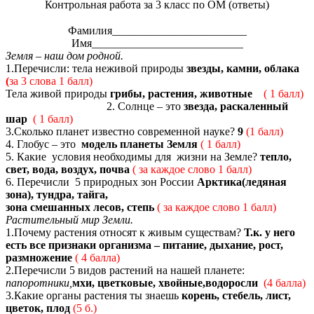
Контрольная работа за 3 класс по ОМ (ответы)
Фамилия________________________
Имя___________________________
Земля – наш дом родной.
1.Перечисли: тела неживой природы
звезды, камни, облака
(
за 3 слова 1 балл)
Тела живой природы
грибы, растения, животные
( 1 балл)
2. Солнце – это
звезда, раскаленный
шар
( 1 балл)
3.Сколько планет известно современной науке?
9
(1 балл)
4. Глобус – это
модель планеты Земля
( 1 балл)
5. Какие условия необходимы для жизни на Земле?
тепло,
свет, вода, воздух, почва
( за каждое слово 1 балл)
6. Перечисли 5 природных зон России
Арктика(ледяная
зона), тундра, тайга,
зона смешанных лесов, степь
( за каждое слово 1 балл)
Растительный мир Земли.
1.Почему растения относят к живым существам?
Т.к. у него
есть все признаки организма – питание, дыхание, рост,
размножение
( 4 балла)
2.Перечисли 5 видов растений на нашей планете:
папоротники,
мхи, цветковые, хвойные,водоросли
(4 балла)
3.Какие органы растения ты знаешь
корень, стебель, лист,
цветок, плод
(5 б.)