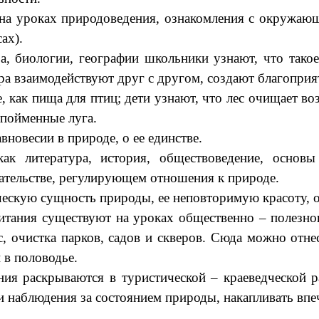
на уроках природоведения, ознакомления с окружающи
ах).
логии, географии школьники узнают, что такое эк
фера взаимодействуют друг с другом, создают благопр
, как пища для птиц; дети узнают, что лес очищает во
т пойменные луга.
новесии в природе, о ее единстве.
тература, история, обществоведение, основы го
ательстве, регулирующем отношения к природе.
скую сущность природы, ее неповторимую красоту, 
ия существуют на уроках общественно – полезного
, очистка парков, садов и скверов. Сюда можно отне
в половодье.
аскрываются в туристической – краеведческой раб
ести наблюдения за состоянием природы, накапливать вп