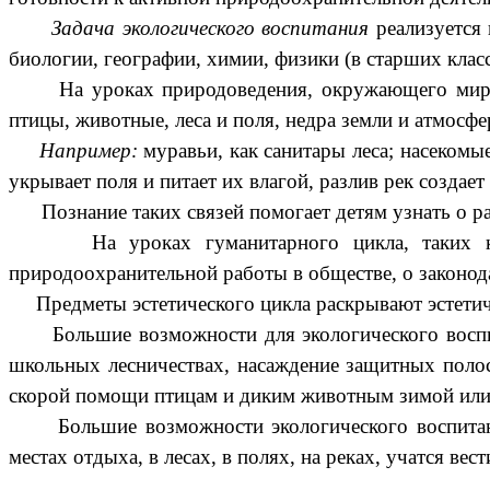
Задача экологического воспитания
реализуется 
биологии, географии, химии, физики (в старших класс
На уроках природоведения, окружающего мира, био
птицы, животные, леса и поля, недра земли и атмос
Например:
муравьи, как санитары леса; насекомые
укрывает поля и питает их влагой, разлив рек создае
Познание таких связей помогает детям узнать о рав
На уроках гуманитарного цикла, таких как ли
природоохранительной работы в обществе, о законод
Предметы эстетического цикла раскрывают эстетиче
Большие возможности для экологического воспитан
школьных лесничествах, насаждение защитных полос
скорой помощи птицам и диким животным зимой или 
Большие возможности экологического воспитания р
местах отдыха, в лесах, в полях, на реках, учатся в