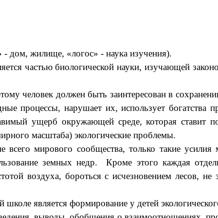
 - дом, жилище, «логос» - наука изучения).
ется частью биологической науки, изучающей закон
.
тому человек должен быть заинтересован в сохранени
дные процессы, нарушает их, использует богатства п
правимый ущерб окружающей среде, которая ставит п
емирного масштаба) экологические проблемы.
го мирового сообщества, только такие усилия мо
льзование земных недр. Кроме этого каждая отдел
отой воздуха, бороться с исчезновением лесов, не 
коле является формирование у детей экологического
едения, выводы, обобщения о взаимоотношениях, про