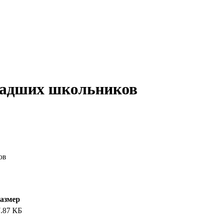
ладших школьников
ов
азмер
.87 КБ