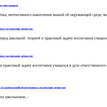
ших школьников
бёнка, интенсивного накопления знаний об окружающей среде, 
ного воспитания личности»
ред школьной теорией и практикой задачу воспитания учащихся 
ного воспитания личности»
 практикой задачу воспитания учащихся в духе ответственного
из направлений нравственного воспитания личности»
их школьников....