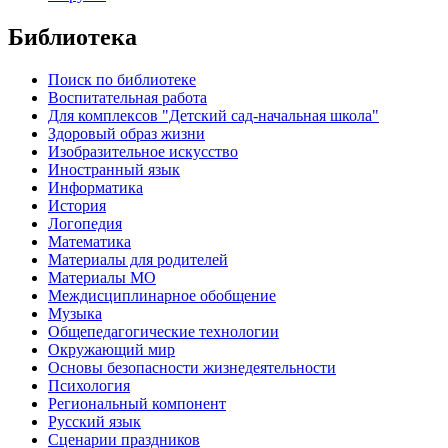
Библиотека
Поиск по библиотеке
Воспитательная работа
Для комплексов "Детский сад-начальная школа"
Здоровый образ жизни
Изобразительное искусство
Иностранный язык
Информатика
История
Логопедия
Математика
Материалы для родителей
Материалы МО
Междисциплинарное обобщение
Музыка
Общепедагогические технологии
Окружающий мир
Основы безопасности жизнедеятельности
Психология
Региональный компонент
Русский язык
Сценарии праздников