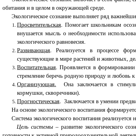
обитания и в целом в окружающей среде.
Экологическое сознание выполняет ряд важнейши
Просветительская
. Помогает школьникам осозн
внушается мысль о необходимости использо
экологического равновесия.
Развивающая
. Реализуется в процессе форм
существующие в мире растений и животных, де
Воспитательная
. Проявляется в формировании 
стремление беречь родную природу и любовь к 
Организующая.
Она заключается в стимулир
кормушки, скворечники).
Прогностическая
. Заключается в умении предв
На основе экологического воспитания формируется
Система экологического воспитания реализуется на у
Цель системы
– развитие экологического созн
готовности к активной природоохранительной деятел