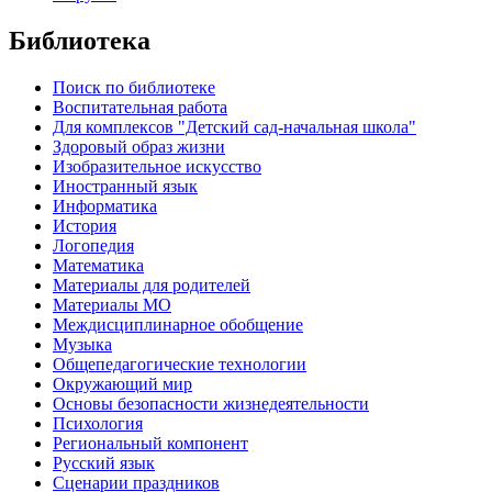
Библиотека
Поиск по библиотеке
Воспитательная работа
Для комплексов "Детский сад-начальная школа"
Здоровый образ жизни
Изобразительное искусство
Иностранный язык
Информатика
История
Логопедия
Математика
Материалы для родителей
Материалы МО
Междисциплинарное обобщение
Музыка
Общепедагогические технологии
Окружающий мир
Основы безопасности жизнедеятельности
Психология
Региональный компонент
Русский язык
Сценарии праздников