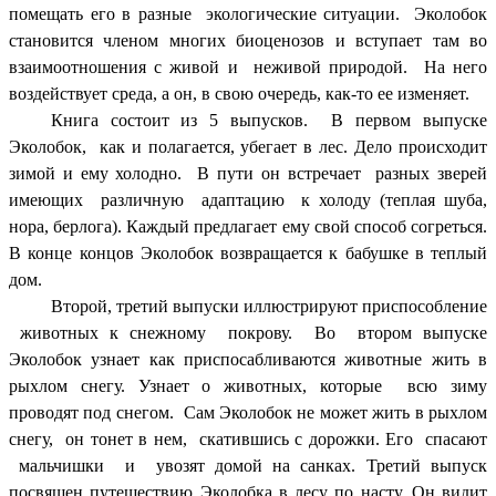
помещать его в разные экологические ситуации. Эколобок
становится членом многих биоценозов и вступает там во
взаимоотношения с живой и неживой природой. На него
воздействует среда, а он, в свою очередь, как-то ее изменяет.
Книга состоит из 5 выпусков. В первом выпуске
Эколобок, как и полагается, убегает в лес. Дело происходит
зимой и ему холодно. В пути он встречает разных зверей
имеющих различную адаптацию к холоду (теплая шуба,
нора, берлога). Каждый предлагает ему свой способ согреться.
В конце концов Эколобок возвращается к бабушке в теплый
дом.
Второй, третий выпуски иллюстрируют приспособление
животных к снежному покрову. Во втором выпуске
Эколобок узнает как приспосабливаются животные жить в
рыхлом снегу. Узнает о животных, которые всю зиму
проводят под снегом. Сам Эколобок не может жить в рыхлом
снегу, он тонет в нем, скатившись с дорожки. Его спасают
мальчишки и увозят домой на санках. Третий выпуск
посвящен путешествию Эколобка в лесу по насту. Он видит