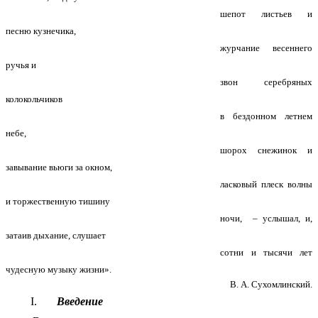
шепот листьев и
песню кузнечика,
журчание весеннего
ручья и
звон серебряных
колокольчиков
в бездонном летнем
небе,
шорох снежинок и
завывание вьюги за окном,
ласковый плеск волны
и торжественную тишину
ночи, – услышал, и,
затаив дыхание, слушает
сотни и тысячи лет
чудесную музыку жизни».
В. А. Сухомлинский.
Введение