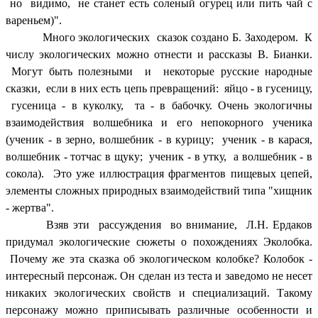
но видимо, не станет есть соленый огурец или пить чай с
вареньем)".
Много экологических сказок создано Б. Заходером. К
числу экологических можно отнести и рассказы В. Бианки.
Могут быть полезными и некоторые русские народные
сказки, если в них есть цепь превращений: яйцо - в гусеницу,
гусеница - в куколку, та - в бабочку. Очень экологичны
взаимодействия волшебника и его непокорного ученика
(ученик - в зерно, волшебник - в курицу; ученик - в карася,
волшебник - тотчас в щуку; ученик - в утку, а волшебник - в
сокола). Это уже иллюстрация фрагментов пищевых цепей,
элементы сложных природных взаимодействий типа "хищник
- жертва".
Взяв эти рассуждения во внимание, Л.Н. Ердаков
придумал экологические сюжеты о похождениях Эколобка.
Почему же эта сказка об экологическом колобке? Колобок -
интересный персонаж. Он сделан из теста и заведомо не несет
никаких экологических свойств и специализаций. Такому
персонажу можно приписывать различные особенности и