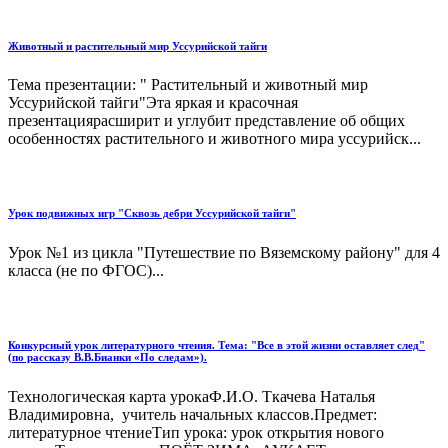
Животный и растительный мир Уссурийской тайги
Тема презентации: " Растительный и животный мир
Уссурийской тайги"Эта яркая и красочная
презентациярасширит и углубит представление об общих
особенностях растительного и животного мира уссурийск...
Урок подвижных игр "Сквозь дебри Уссурийской тайги"
Урок №1 из цикла "Путешествие по Вяземскому району" для 4
класса (не по ФГОС)...
Конкурсный урок литературного чтения. Тема: "Все в этой жизни оставляет след"
(по рассказу В.В.Бианки «По следам»).
Технологическая карта урокаФ.И.О. Ткачева Наталья
Владимировна, учитель начальных классов.Предмет:
литературное чтениеТип урока: урок открытия нового