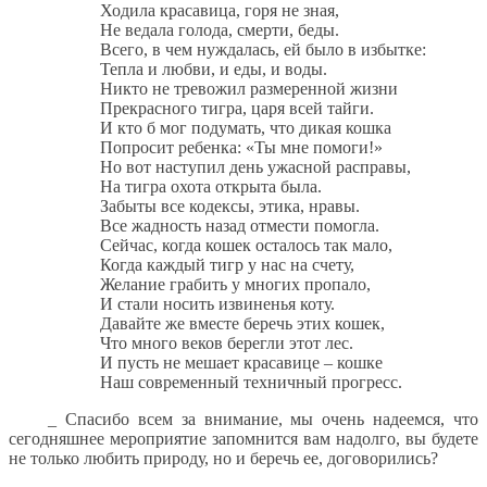
Ходила красавица, горя не зная,
Не ведала голода, смерти, беды.
Всего, в чем нуждалась, ей было в избытке:
Тепла и любви, и еды, и воды.
Никто не тревожил размеренной жизни
Прекрасного тигра, царя всей тайги.
И кто б мог подумать, что дикая кошка
Попросит ребенка: «Ты мне помоги!»
Но вот наступил день ужасной расправы,
На тигра охота открыта была.
Забыты все кодексы, этика, нравы.
Все жадность назад отмести помогла.
Сейчас, когда кошек осталось так мало,
Когда каждый тигр у нас на счету,
Желание грабить у многих пропало,
И стали носить извиненья коту.
Давайте же вместе беречь этих кошек,
Что много веков берегли этот лес.
И пусть не мешает красавице – кошке
Наш современный техничный прогресс.
_ Спасибо всем за внимание, мы очень надеемся, что
сегодняшнее мероприятие запомнится вам надолго, вы будете
не только любить природу, но и беречь ее, договорились?