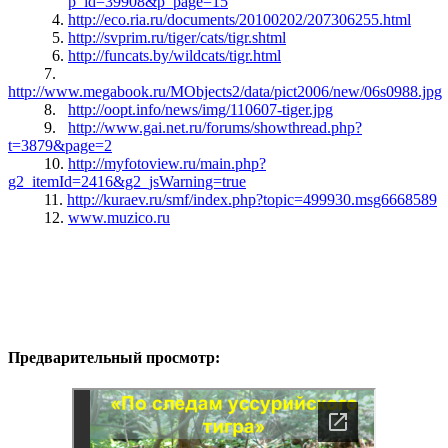
p_id=39908&p_page=15
http://eco.ria.ru/documents/20100202/207306255.html
http://svprim.ru/tiger/cats/tigr.shtml
http://funcats.by/wildcats/tigr.html
7.
http://www.megabook.ru/MObjects2/data/pict2006/new/06s0988.jpg
8.
http://oopt.info/news/img/110607-tiger.jpg
9.
http://www.gai.net.ru/forums/showthread.php?
t=3879&page=2
10.
http://myfotoview.ru/main.php?
g2_itemId=2416&g2_jsWarning=true
11.
http://kuraev.ru/smf/index.php?topic=499930.msg6668589
12.
www.muzico.ru
Предварительный просмотр: