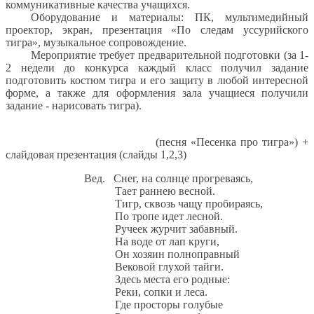
коммуникативные качества учащихся.
Оборудование и материалы: ПК, мультимедийный
проектор, экран, презентация «По следам уссурийского
тигра», музыкальное сопровождение.
Мероприятие требует предварительной подготовки (за 1-
2 недели до конкурса каждый класс получил задание
подготовить костюм тигра и его защиту в любой интересной
форме, а также для оформления зала учащиеся получили
задание - нарисовать тигра).
(песня «Песенка про тигра») +
слайдовая презентация (слайды 1,2,3)
Вед. Снег, на солнце прогреваясь,
Тает раннею весной.
Тигр, сквозь чащу пробираясь,
По тропе идет лесной.
Ручеек журчит забавный.
На воде от лап круги,
Он хозяин полноправный
Вековой глухой тайги.
Здесь места его родные:
Реки, сопки и леса.
Где просторы голубые