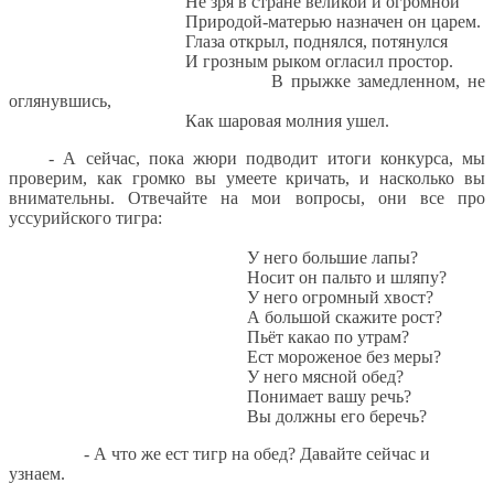
Не зря в стране великой и огромной
Природой-матерью назначен он царем.
Глаза открыл, поднялся, потянулся
И грозным рыком огласил простор.
В прыжке замедленном, не
оглянувшись,
Как шаровая молния ушел.
- А сейчас, пока жюри подводит итоги конкурса, мы
проверим, как громко вы умеете кричать, и насколько вы
внимательны. Отвечайте на мои вопросы, они все про
уссурийского тигра:
У него большие лапы?
Носит он пальто и шляпу?
У него огромный хвост?
А большой скажите рост?
Пьёт какао по утрам?
Ест мороженое без меры?
У него мясной обед?
Понимает вашу речь?
Вы должны его беречь?
- А что же ест тигр на обед? Давайте сейчас и
узнаем.