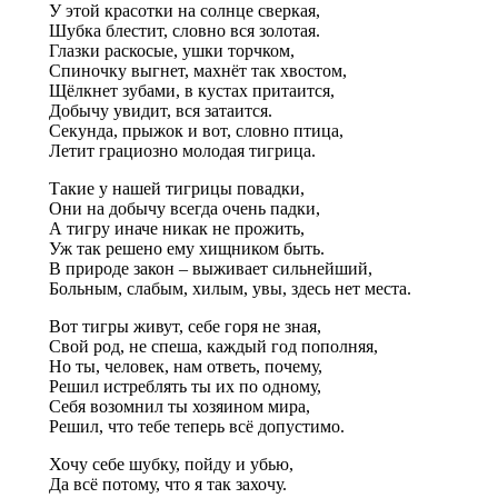
У этой красотки на солнце сверкая,
Шубка блестит, словно вся золотая.
Глазки раскосые, ушки торчком,
Спиночку выгнет, махнёт так хвостом,
Щёлкнет зубами, в кустах притаится,
Добычу увидит, вся затаится.
Секунда, прыжок и вот, словно птица,
Летит грациозно молодая тигрица.
Такие у нашей тигрицы повадки,
Они на добычу всегда очень падки,
А тигру иначе никак не прожить,
Уж так решено ему хищником быть.
В природе закон – выживает сильнейший,
Больным, слабым, хилым, увы, здесь нет места.
Вот тигры живут, себе горя не зная,
Свой род, не спеша, каждый год пополняя,
Но ты, человек, нам ответь, почему,
Решил истреблять ты их по одному,
Себя возомнил ты хозяином мира,
Решил, что тебе теперь всё допустимо.
Хочу себе шубку, пойду и убью,
Да всё потому, что я так захочу.