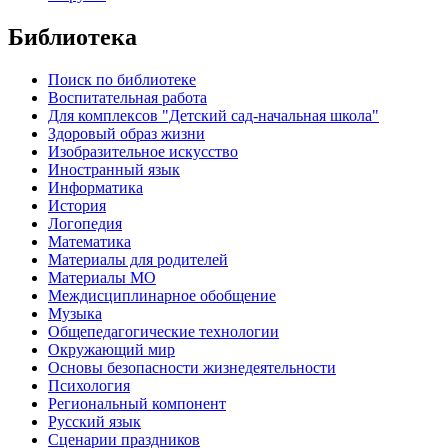
Библиотека
Поиск по библиотеке
Воспитательная работа
Для комплексов "Детский сад-начальная школа"
Здоровый образ жизни
Изобразительное искусство
Иностранный язык
Информатика
История
Логопедия
Математика
Материалы для родителей
Материалы МО
Междисциплинарное обобщение
Музыка
Общепедагогические технологии
Окружающий мир
Основы безопасности жизнедеятельности
Психология
Региональный компонент
Русский язык
Сценарии праздников