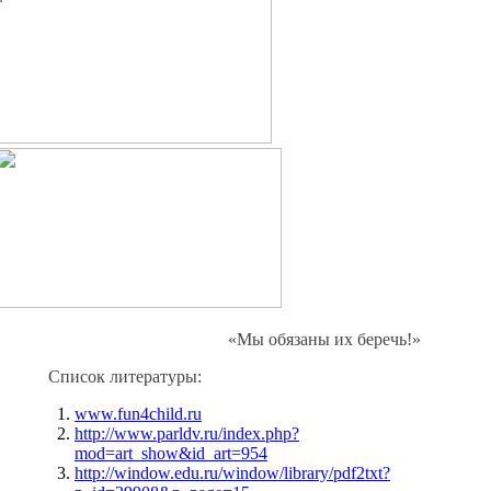
«Мы обязаны их беречь!»
Список литературы:
www.fun4child.ru
http://www.parldv.ru/index.php?
mod=art_show&id_art=954
http://window.edu.ru/window/library/pdf2txt?