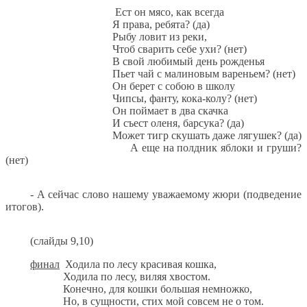
Ест он мясо, как всегда
Я права, ребята? (да)
Рыбу ловит из реки,
Чтоб сварить себе ухи? (нет)
В свой любимый день рожденья
Пьет чай с малиновым вареньем? (нет)
Он берет с собою в школу
Чипсы, фанту, кока-колу? (нет)
Он поймает в два скачка
И съест оленя, барсука? (да)
Может тигр скушать даже лягушек? (да)
А еще на полдник яблоки и груши?
(нет)
- А сейчас слово нашему уважаемому жюри (подведение
итогов).
(слайды 9,10)
финал
Ходила по лесу красивая кошка,
Ходила по лесу, виляя хвостом.
Конечно, для кошки большая немножко,
Но, в сущности, стих мой совсем не о том.