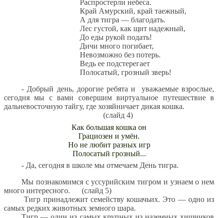
Распростерли небеса.
Край Амурский, край таежный,
А для тигра — благодать.
Лес густой, как щит надежный,
До еды рукой подать!
Дичи много погибает,
Невозможно без потерь.
Ведь ее подстерегает
Полосатый, грозный зверь!
- Добрый день, дорогие ребята и уважаемые взрослые,
сегодня мы с вами совершим виртуальное путешествие в
дальневосточную тайгу, где хозяйничает дикая кошка.
(слайд 4)
Как большая кошка он
Грациозен и умён.
Но не любит разных игр
Полосатый грозный...
- Да, сегодня в школе мы отмечаем День тигра.
Мы познакомимся с уссурийским тигром и узнаем о нем
много интересного. (слайд 5)
Тигр принадлежит семейству кошачьих. Это — одно из
самых редких животных земного шара.
Тигр — один из самых крупных из наземных хищников