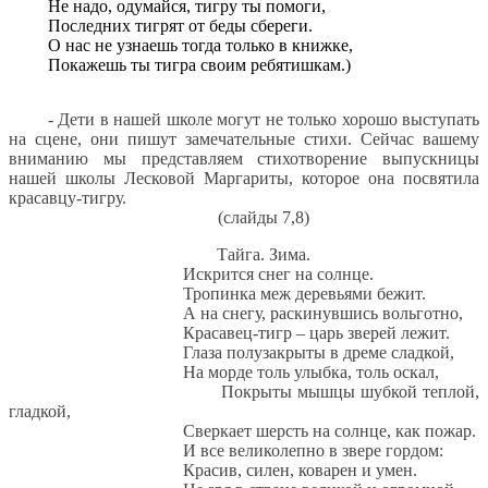
Не надо, одумайся, тигру ты помоги,
Последних тигрят от беды сбереги.
О нас не узнаешь тогда только в книжке,
Покажешь ты тигра своим ребятишкам.)
- Дети в нашей школе могут не только хорошо выступать
на сцене, они пишут замечательные стихи. Сейчас вашему
вниманию мы представляем стихотворение выпускницы
нашей школы Лесковой Маргариты, которое она посвятила
красавцу-тигру.
(слайды 7,8)
Тайга. Зима.
Искрится снег на солнце.
Тропинка меж деревьями бежит.
А на снегу, раскинувшись вольготно,
Красавец-тигр – царь зверей лежит.
Глаза полузакрыты в дреме сладкой,
На морде толь улыбка, толь оскал,
Покрыты мышцы шубкой теплой,
гладкой,
Сверкает шерсть на солнце, как пожар.
И все великолепно в звере гордом:
Красив, силен, коварен и умен.