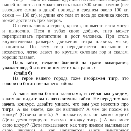
нашей планеты: он может весить около 300 килограммов (вес
взрослого самца в дикой природе в среднем около 190 кг,
самки — 130 кг), и длина его тела от носа до кончика хвоста
может достигать трех метров.
Он очень ловок и строен, красив, но вместе с тем могуч
и вынослив. Неся в зубах свою добычу, тигр может
перепрыгивать препятствие в рост человека. При столь
внушительных размерах движения тигра плавны, мягки,
грациозны. По лесу тигр передвигается неслышно и
незаметно, легко лазает по крутым склонам гор и скалам,
хорошо плавает.
Царь тайги, недавно бывший на грани вымирания,
уважает людей и воспринимает их как равных.
(слайд 6)
На гербе нашего города тоже изображен тигр, это
говорит о богатстве нашего района.
А наша школа богата талантами, и сейчас мы увидим,
каким же видите вы нашего хозяина тайги. Не перед тем как
начать конкурс, давайте узнаем, что вам уже известно про
тигра.
А вы знаете, как он выглядит? А чем он похож на
кошку? (Ответы детей.) А покажите, как он мягко ходит?
(Дети демонстрируют мягкую походку тигра.) А как моет
свою шкуру? (Дети показывают, как тигр языком вылизывает
свою шкурку.) А как царапается? (Дети имитируют