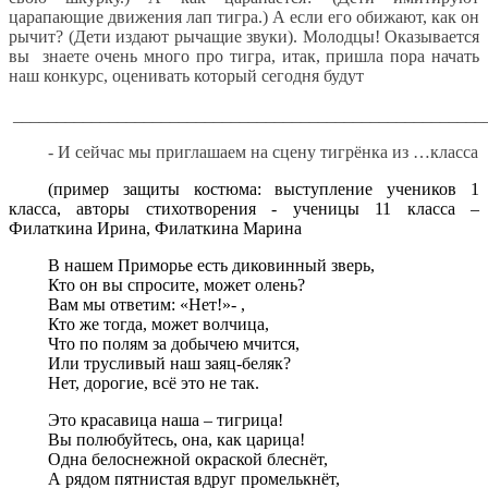
царапающие движения лап тигра.) А если его обижают, как он
рычит? (Дети издают рычащие звуки). Молодцы! Оказывается
вы знаете очень много про тигра, итак, пришла пора начать
наш конкурс, оценивать который сегодня будут
______________________________________________________
- И сейчас мы приглашаем на сцену тигрёнка из …класса
(пример защиты костюма: выступление учеников 1
класса, авторы стихотворения - ученицы 11 класса –
Филаткина Ирина, Филаткина Марина
В нашем Приморье есть диковинный зверь,
Кто он вы спросите, может олень?
Вам мы ответим: «Нет!»- ,
Кто же тогда, может волчица,
Что по полям за добычею мчится,
Или трусливый наш заяц-беляк?
Нет, дорогие, всё это не так.
Это красавица наша – тигрица!
Вы полюбуйтесь, она, как царица!
Одна белоснежной окраской блеснёт,
А рядом пятнистая вдруг промелькнёт,