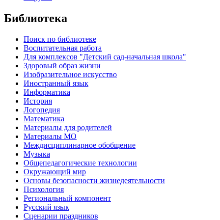
Библиотека
Поиск по библиотеке
Воспитательная работа
Для комплексов "Детский сад-начальная школа"
Здоровый образ жизни
Изобразительное искусство
Иностранный язык
Информатика
История
Логопедия
Математика
Материалы для родителей
Материалы МО
Междисциплинарное обобщение
Музыка
Общепедагогические технологии
Окружающий мир
Основы безопасности жизнедеятельности
Психология
Региональный компонент
Русский язык
Сценарии праздников