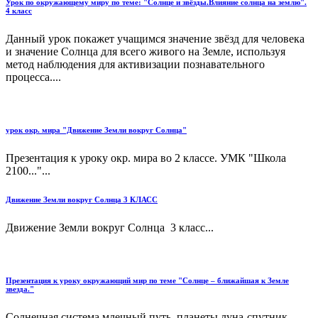
Урок по окружающему миру по теме: "Солнце и звёзды.Влияние солнца на землю".
4 класс
Данный урок покажет учащимся значение звёзд для человека
и значение Солнца для всего живого на Земле, используя
метод наблюдения для активизации познавательного
процесса....
урок окр. мира "Движение Земли вокруг Солнца"
Презентация к уроку окр. мира во 2 классе. УМК "Школа
2100..."...
Движение Земли вокруг Солнца 3 КЛАСС
Движение Земли вокруг Солнца 3 класс...
Презентация к уроку окружающий мир по теме "Солнце – ближайшая к Земле
звезда."
Солнечная система,млечный путь ,планеты,луна-спутник