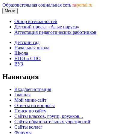
Образовательная социальная сеть
ns
portal.ru
Меню
Обзор возможностей
Детский проект «Алые паруса»
Аттестация педагогических работников
Детский сад
Начальная школа
Школа
НПО и СПО
ВУЗ
Навигация
Вход/регистрация
Главная
Мой мини-сайт
Ответы на вопросы
Поиск по сайту
Сайты классов, групп, кружков...
Сайты образовательных учреждений
Сайты коллег
Форумы