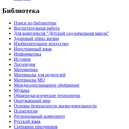
Библиотека
Поиск по библиотеке
Воспитательная работа
Для комплексов "Детский сад-начальная школа"
Здоровый образ жизни
Изобразительное искусство
Иностранный язык
Информатика
История
Логопедия
Математика
Материалы для родителей
Материалы МО
Междисциплинарное обобщение
Музыка
Общепедагогические технологии
Окружающий мир
Основы безопасности жизнедеятельности
Психология
Региональный компонент
Русский язык
Сценарии праздников