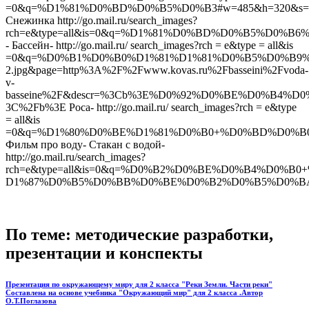
=0&q=%D1%81%D0%BD%D0%B5%D0%B3#w=485&h=320&s=
Снежинка http://go.mail.ru/search_images?
rch=e&type=all&is=0&q=%D1%81%D0%BD%D0%B5%D0%B6%D0%
- Бассейн- http://go.mail.ru/ search_images?rch = e&type = all&is
=0&q=%D0%B1%D0%B0%D1%81%D1%81%D0%B5%D0%B9%D0%B
2.jpg&page=http%3A%2F%2Fwww.kovas.ru%2Fbasseini%2Fvoda-
v-
basseine%2F&descr=%3Cb%3E%D0%92%D0%BE%D0%B
3C%2Fb%3E Роса- http://go.mail.ru/ search_images?rch = e&type
= all&is
=0&q=%D1%80%D0%BE%D1%81%D0%B0+%D0%BD%D0%B0+%
Фильм про воду- Стакан с водой-
http://go.mail.ru/search_images?
rch=e&type=all&is=0&q=%D0%B2%D0%BE%D0%B4%D0
D1%87%D0%B5%D0%BB%D0%BE%D0%B2%D0%B5%D0%BA
По теме: методические разработки,
презентации и конспекты
Презентация по окружающему миру для 2 класса "Реки Земли. Части реки"
Составлена на основе учебника "Окружающий мир" для 2 класса .Автор
О.Т.Поглазова