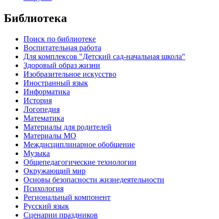
Библиотека
Поиск по библиотеке
Воспитательная работа
Для комплексов "Детский сад-начальная школа"
Здоровый образ жизни
Изобразительное искусство
Иностранный язык
Информатика
История
Логопедия
Математика
Материалы для родителей
Материалы МО
Междисциплинарное обобщение
Музыка
Общепедагогические технологии
Окружающий мир
Основы безопасности жизнедеятельности
Психология
Региональный компонент
Русский язык
Сценарии праздников