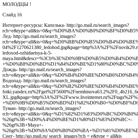
МОЛОДЦЫ !
Слайд 16
Интернет-ресурсы: Капелька- http://go.mail.ru/search_images?
rch=e&type=all&is=0&q=%D0%BA%D0%B0%D0%BF%D0%B5
Лед- http://go.mail.ru/search_images?
rch=e&type=all&is=0&q=%D0%BB%D0%B5%D0%B4%D0%BE%D1
04%2F1270621380_ledohod.jpg&page=http%3A%2F%2Fnovik29.r
ledoxod-ozhidaetsya-k-5-
maya.html&descr=%3Cb%3E%D0%9B%D0%B5%D0%B4%
+%D0%B8%D0%BD%D1%84%D0%BE%D1%80%D0%BC%D0
Дождь- http://go.mail.ru/search_images?
rch=e&type=all&is=0&q=%D0%B4%D0%BE%D0%B6%D0%B4
Водопад- http://go.mail.ru/search_images?
rch=e&type=all&is=0&q=%D0%B2%D0%BE%D0%B4%D0%
fotki.yandex.ru%2Fget%2F5600%2Fnemhinova63.2%2F0_4b216_6e
XL.jpg&page=http%3A%2F%2Fwww.liveinternet.ru%2
+%D0%9B%D0%B5%D0%BD%D1%82%D0%B0+%D0%BF%D
Туман- http://go.mail.ru/search_images?
rch=e&type=all&is=0&q=%D1%82%D1%83%D0%BC%D0%B0%D0%B
%26gt%3B+%D0%A4%D0%BE%D1%80%D1%83%D0%BC+-
%26gt%3B+Maya+-
%26gt%3B+%D0%9A%D0%B0%D0%BA+%D1%81%D0%BE%
Снег- http://go.mail.ru/ search_images?rch = e&type = all&is