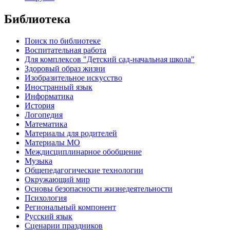
Библиотека
Поиск по библиотеке
Воспитательная работа
Для комплексов "Детский сад-начальная школа"
Здоровый образ жизни
Изобразительное искусство
Иностранный язык
Информатика
История
Логопедия
Математика
Материалы для родителей
Материалы МО
Междисциплинарное обобщение
Музыка
Общепедагогические технологии
Окружающий мир
Основы безопасности жизнедеятельности
Психология
Региональный компонент
Русский язык
Сценарии праздников