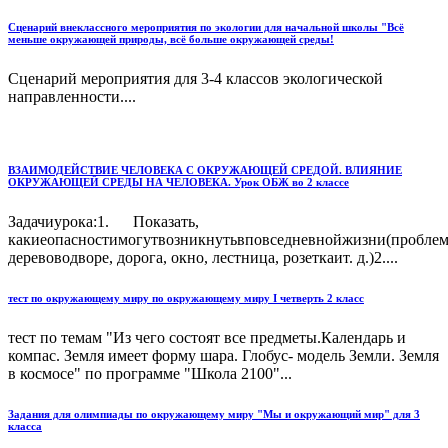
Сценарий внеклассного мероприятия по экологии для начальной школы "Всё
меньше окружающей природы, всё больше окружающей среды!
Сценарий мероприятия для 3-4 классов экологической
направленности....
ВЗАИМОДЕЙСТВИЕ ЧЕЛОВЕКА С ОКРУЖАЮЩЕЙ СРЕДОЙ. ВЛИЯНИЕ
ОКРУЖАЮЩЕЙ СРЕДЫ НА ЧЕЛОВЕКА. Урок ОБЖ во 2 классе
Задачиурока:1. Показать,
какиеопасностимогутвозникнутьвповседневнойжизни(пробле
деревоводворе, дорога, окно, лестница, розеткаит. д.)2....
тест по окружающему миру по окружающему миру I четверть 2 класс
тест по темам "Из чего состоят все предметы.Календарь и
компас. Земля имеет форму шара. Глобус- модель Земли. Земля
в космосе" по программе "Школа 2100"...
Задания для олимпиады по окружающему миру "Мы и окружающий мир" для 3
класса