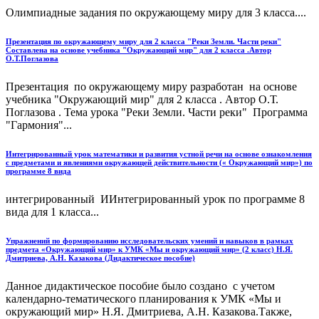
Олимпиадные задания по окружающему миру для 3 класса....
Презентация по окружающему миру для 2 класса "Реки Земли. Части реки"
Составлена на основе учебника "Окружающий мир" для 2 класса .Автор
О.Т.Поглазова
Презентация по окружающему миру разработан на основе
учебника "Окружающий мир" для 2 класса . Автор О.Т.
Поглазова . Тема урока "Реки Земли. Части реки" Программа
"Гармония"...
Интегрированный урок математики и развития устной речи на основе ознакомления
с предметами и явлениями окружающей действительности (« Окружающий мир») по
программе 8 вида
интегрированный ИИнтегрированный урок по программе 8
вида для 1 класса...
Упражнений по формированию исследовательских умений и навыков в рамках
предмета «Окружающий мир» к УМК «Мы и окружающий мир» (2 класс) Н.Я.
Дмитриева, А.Н. Казакова (Дидактическое пособие)
Данное дидактическое пособие было создано с учетом
календарно-тематического планирования к УМК «Мы и
окружающий мир» Н.Я. Дмитриева, А.Н. Казакова.Также,