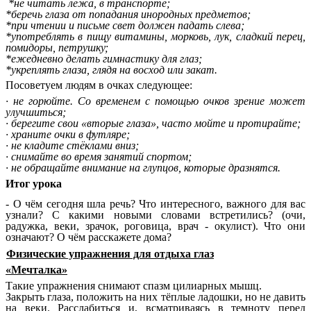
*не читать лежа, в транспорте;
*беречь глаза от попадания инородных предметов;
*при чтении и письме свет должен падать слева;
*употреблять в пищу витамины, морковь, лук, сладкий перец,
помидоры, петрушку;
*ежедневно делать гимнастику для глаз;
*укреплять глаза, глядя на восход или закат.
Посоветуем людям в очках следующее:
· не горюйте. Со временем с помощью очков зрение может
улучшиться;
· берегите свои «вторые глаза», часто мойте и протирайте;
· храните очки в футляре;
· не кладите стёклами вниз;
· снимайте во время занятий спортом;
· не обращайте внимание на глупцов, которые дразнятся.
Итог урока
- О чём сегодня шла речь? Что интересного, важного для вас
узнали? С какими новыми словами встретились? (очи,
радужка, веки, зрачок, роговица, врач - окулист). Что они
означают? О чём расскажете дома?
Физические упражнения для отдыха глаз
«Мечталка»
Такие упражнения снимают спазм цилиарных мышц.
Закрыть глаза, положить на них тёплые ладошки, но не давить
на веки. Расслабиться и, всматриваясь в темноту перед