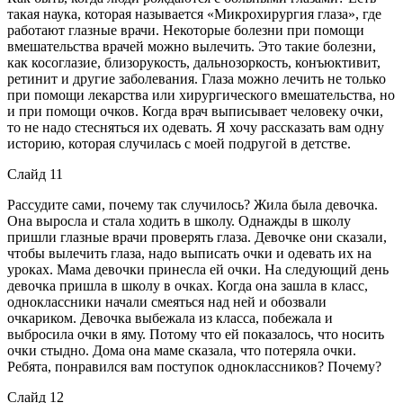
такая наука, которая называется «Микрохирургия глаза», где
работают глазные врачи. Некоторые болезни при помощи
вмешательства врачей можно вылечить. Это такие болезни,
как косоглазие, близорукость, дальнозоркость, конъюктивит,
ретинит и другие заболевания. Глаза можно лечить не только
при помощи лекарства или хирургического вмешательства, но
и при помощи очков. Когда врач выписывает человеку очки,
то не надо стесняться их одевать. Я хочу рассказать вам одну
историю, которая случилась с моей подругой в детстве.
Слайд 11
Рассудите сами, почему так случилось? Жила была девочка.
Она выросла и стала ходить в школу. Однажды в школу
пришли глазные врачи проверять глаза. Девочке они сказали,
чтобы вылечить глаза, надо выписать очки и одевать их на
уроках. Мама девочки принесла ей очки. На следующий день
девочка пришла в школу в очках. Когда она зашла в класс,
одноклассники начали смеяться над ней и обозвали
очкариком. Девочка выбежала из класса, побежала и
выбросила очки в яму. Потому что ей показалось, что носить
очки стыдно. Дома она маме сказала, что потеряла очки.
Ребята, понравился вам поступок одноклассников? Почему?
Слайд 12