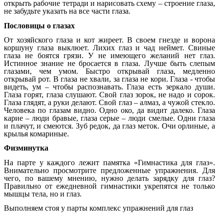
открыть рабочие тетради и нарисовать схему – строение глаза,
не забудьте указать на все части глаза.
Пословицы о глазах
От хозяйского глаза и кот жиреет. В своем гнезде и ворона
коршуну глаза выклюет. Лихих глаз и чад неймет. Свиные
глаза не боятся грязи. У не имеющего желаний нет глаз.
Истинное знание не бросается в глаза. Лучше быть слепым
глазами, чем умом. Быстро открывай глаза, медленно
открывай рот. В глаза не хвали, за глаза не кори. Глаза - чтобы
видеть, ум – чтобы распознавать. Глаза есть зеркало души.
Глаза горят, глаза слушают. Свой глаз зорок, не надо и сорок.
Глаза глядят, а руки делают. Свой глаз – алмаз, а чужой стекло.
Человека по глазам видно. Одно око, да видит далеко. Глаза
карие – люди бравые, глаза серые – люди смелые. Одни глаза
и плачут, и смеются. Зуб редок, да глаз меток. Очи орлиные, а
крылья комариные.
Физминутка
На парте у каждого лежит памятка «Гимнастика для глаз».
Внимательно просмотрите предложенные упражнения. Для
чего, по вашему мнению, нужно делать зарядку для глаз?
Правильно от ежедневной гимнастики укрепятся не только
мышцы тела, но и глаз.
Выполняем стоя у парты комплекс упражнений для глаз