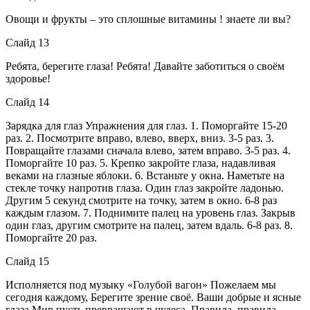
Овощи и фрукты – это сплошные витамины ! знаете ли вы?
Слайд 13
Ребята, берегите глаза! Ребята! Давайте заботиться о своём
здоровье!
Слайд 14
Зарядка для глаз Упражнения для глаз. 1. Поморгайте 15-20
раз. 2. Посмотрите вправо, влево, вверх, вниз. 3-5 раз. 3.
Повращайте глазами сначала влево, затем вправо. 3-5 раз. 4.
Поморгайте 10 раз. 5. Крепко закройте глаза, надавливая
веками на глазные яблоки. 6. Встаньте у окна. Наметьте на
стекле точку напротив глаза. Один глаз закройте ладонью.
Другим 5 секунд смотрите на точку, затем в окно. 6-8 раз
каждым глазом. 7. Поднимите палец на уровень глаз. Закрыв
один глаз, другим смотрите на палец, затем вдаль. 6-8 раз. 8.
Поморгайте 20 раз.
Слайд 15
Исполняется под музыку «Голубой вагон» Пожелаем мы
сегодня каждому, Берегите зрение своё. Ваши добрые и ясные
глаза Мир пусть превращают в чудеса. Правила, правила