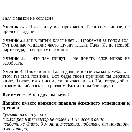
Галя с мамой не согласна:
Ученик 3.
- Я же вижу все прекрасно! Если сесть иначе, не
прочесть задачи.
Ученик 2.
Галя в пятый класс идет… Пробежал за годом год.
Тут родные увидали: часто щурит глазки Галя. И, на первой
парте сидя, Галя доску еле видит.
Ученик 3.
– Что там пишут – не понять, слов никак не
разобрать.
Ученик 4
. Плохо видит Галя вдаль, и врачи сказали: «Жаль, в
этом ты сама повинна. Вот беды твоей причина: ты держала
книгу близко, ты к письму склонялась низко. Над тетрадкой за
столом нагибалась ты крючком. Вот и стала близорука –
Все вместе
: Это и другим наука!
Давайте вместе выведем правила бережного отношения к
зрению:
*умываться по утрам;
* смотреть телевизор не более 1-1,5 часов в день;
*сидеть не ближе 3 м от телевизора, подальше от монитора
компьютера;