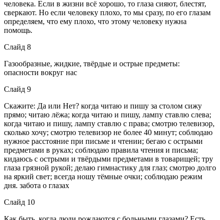
человека. Если в жизни всё хорошо, то глаза сияют, блестят,
сверкают. Но если человеку плохо, то мы сразу, по его глазам
определяем, что ему плохо, что этому человеку нужна
помощь.
Слайд 8
Газообразные, жидкие, твёрдые и острые предметы:
опасности вокруг нас
Слайд 9
Скажите: Да или Нет? когда читаю и пишу за столом сижу
прямо; читаю лёжа; когда читаю и пишу, лампу ставлю слева;
когда читаю и пишу, лампу ставлю с права; смотрю телевизор,
сколько хочу; смотрю телевизор не более 40 минут; соблюдаю
нужное расстояние при письме и чтении; бегаю с острыми
предметами в руках; соблюдаю правила чтения и письма;
кидаюсь с острыми и твёрдыми предметами в товарищей; тру
глаза грязной рукой; делаю гимнастику для глаз; смотрю долго
на яркий свет; всегда ношу тёмные очки; соблюдаю режим
дня. забота о глазах
Слайд 10
Как быть, когда люди рождаются с больными глазами? Есть