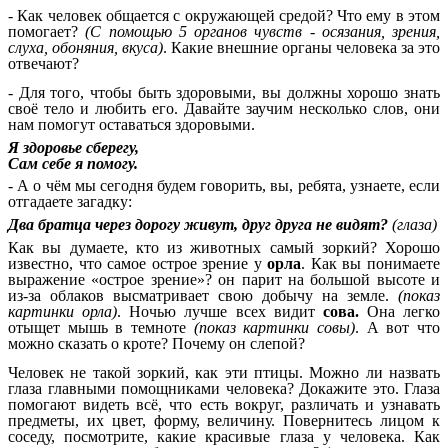
- Как человек общается с окружающей средой? Что ему в этом
помогает?
(С помощью 5 органов чувств - осязания, зрения,
слуха, обоняния, вкуса)
. Какие внешние органы человека за это
отвечают?
- Для того, чтобы быть здоровыми, вы должны хорошо знать
своё тело и любить его. Давайте заучим несколько слов, они
нам помогут оставаться здоровыми.
Я здоровье сберегу,
Сам себе я помогу.
- А о чём мы сегодня будем говорить, вы, ребята, узнаете, если
отгадаете загадку:
Два братца через дорогу живут, друг друга не видят?
(глаза)
Как вы думаете, кто из животных самый зоркий? Хорошо
известно, что самое острое зрение у
орла
. Как вы понимаете
выражение «острое зрение»? он парит на большой высоте и
из-за облаков высматривает свою добычу на земле.
(показ
картинки орла)
. Ночью лучше всех видит
сова.
Она легко
отыщет мышь в темноте
(показ картинки совы)
. А вот что
можно сказать о кроте? Почему он слепой?
Человек не такой зоркий, как эти птицы. Можно ли назвать
глаза главными помощниками человека? Докажите это. Глаза
помогают видеть всё, что есть вокруг, различать и узнавать
предметы, их цвет, форму, величину. Повернитесь лицом к
соседу, посмотрите, какие красивые глаза у человека. Как