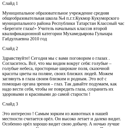
Слайд 1
Муниципальное образовательное учреждение средняя
общеобразовательная школа №4 п.г.т.Кукмор Кукуморского
муниципального района Республики Татарстан Классный час
«Берегите глаза!» Учитель начальных классов второй
квалификационной категории Мухамедьярова Гульнара
Габдулхаевна 2010 год
Слайд 2
Здравствуйте! Сегодня мы с вами поговорим о глазах .
Согласитесь. Всё, что мы видим вокруг себя: голубые –
голубые небеса, просторные широкие поля, сказочной
красоты цветы на поляне, своих близких людей. Можем
заглянуть в глаза своим близким и родным. Это всё с
помощью органа зрения – глаз. Так давайте подумаем, как
надо вести себя, чтобы не повредить глаза, сохранить их
здоровыми и красивыми до самой старости !
Слайд 3
Это интересно ! Самым зорким из животных в нашей
местности считается орёл. Он высоко летает и далеко видит.
Особенно орёл хорошо видит свою добычу. А ночью лучше