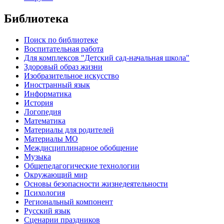
Библиотека
Поиск по библиотеке
Воспитательная работа
Для комплексов "Детский сад-начальная школа"
Здоровый образ жизни
Изобразительное искусство
Иностранный язык
Информатика
История
Логопедия
Математика
Материалы для родителей
Материалы МО
Междисциплинарное обобщение
Музыка
Общепедагогические технологии
Окружающий мир
Основы безопасности жизнедеятельности
Психология
Региональный компонент
Русский язык
Сценарии праздников