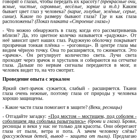
говорят о глазах, чтобы передать их красоту?
(прекрасные очи,
ясные, чистые, огромные, весёлые, зоркие и т.д.)
Каким
бывает цвет глаз у человека?
(карие, голубые, зелёные, серые,
синие)
. Какие по размеру бывают глаза? Где и как глаза
расположены?
(Показ плаката «Строение глаза»)
- Что можно обнаружить в глазу, когда его рассматриваешь
вблизи? Да, это цветное колечко называется «радужка». От
неё зависит цвет наших глаз. Радужную оболочку покрывает
прозрачная тонкая плёнка – «роговица». В центре глаза мы
видим чёрную точку. Она то расширяется, то сжимается. Это
«зрачок». Он регулирует количество света. Лучи света
проходят через зрачок и хрусталик и собираются на сетчатке
глаза. Дальше по нервам сигналы передаются в мозг, и
человек видит то, на что смотрит.
Проведение опыта с зеркалом
Яркий свет-зрачок сужается, слабый - расширяется. Ткани
глаза очень нежные, поэтому глаза от природы у человека
хорошо защищены.
- Какие части глаза помогают в защите?
(Веки, ресницы)
- Отгадайте загадку:
«Под мостом – мостищем, под соболем -
соболищем два соболька разыгрались»
(брови и глаза)
. Брови,
ресницы и веки у нас не только для красоты. Они оберегают
глаза от пыли, ветра и пота. А зачем человеку слёзы?
(рассуждения детей, вывод – защита от пыли)
. Предлагаю