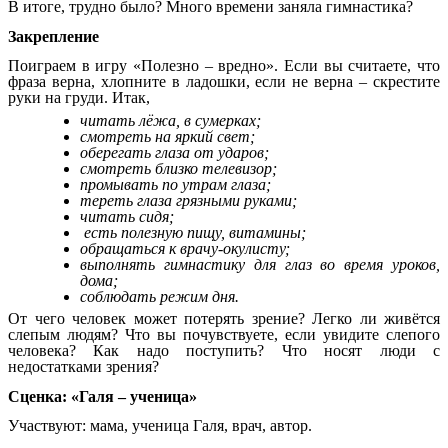
В итоге, трудно было? Много времени заняла гимнастика?
Закрепление
Поиграем в игру «Полезно – вредно». Если вы считаете, что
фраза верна, хлопните в ладошки, если не верна – скрестите
руки на груди. Итак,
читать лёжа, в сумерках;
смотреть на яркий свет;
оберегать глаза от ударов;
смотреть близко телевизор;
промывать по утрам глаза;
тереть глаза грязными руками;
читать сидя;
есть полезную пищу, витамины;
обращаться к врачу-окулисту;
выполнять гимнастику для глаз во время уроков,
дома;
соблюдать режим дня.
От чего человек может потерять зрение? Легко ли живётся
слепым людям? Что вы почувствуете, если увидите слепого
человека? Как надо поступить? Что носят люди с
недостатками зрения?
Сценка: «Галя – ученица»
Участвуют: мама, ученица Галя, врач, автор.