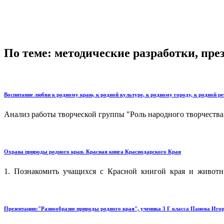
По теме: методические разработки, пр
Воспитание любви к родному краю, к родной культуре, к родному городу, к родной ре
Анализ работы творческой группы "Роль народного творчества
Охрана природы родного края. Красная книга Краснодарского Края
1. Познакомить учащихся с Красной книгой края и животным
Презентация:"Разнообразие природы родного края", ученика 3 Г класса Панова Иго