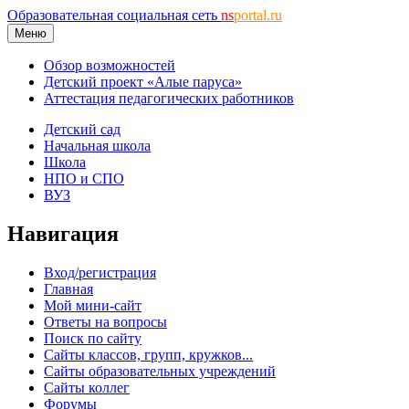
Образовательная социальная сеть
ns
portal.ru
Меню
Обзор возможностей
Детский проект «Алые паруса»
Аттестация педагогических работников
Детский сад
Начальная школа
Школа
НПО и СПО
ВУЗ
Навигация
Вход/регистрация
Главная
Мой мини-сайт
Ответы на вопросы
Поиск по сайту
Сайты классов, групп, кружков...
Сайты образовательных учреждений
Сайты коллег
Форумы