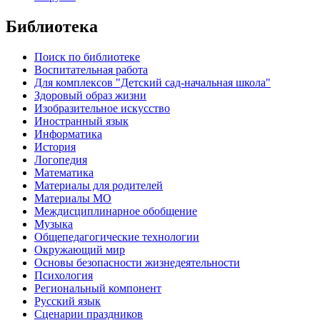
Библиотека
Поиск по библиотеке
Воспитательная работа
Для комплексов "Детский сад-начальная школа"
Здоровый образ жизни
Изобразительное искусство
Иностранный язык
Информатика
История
Логопедия
Математика
Материалы для родителей
Материалы МО
Междисциплинарное обобщение
Музыка
Общепедагогические технологии
Окружающий мир
Основы безопасности жизнедеятельности
Психология
Региональный компонент
Русский язык
Сценарии праздников