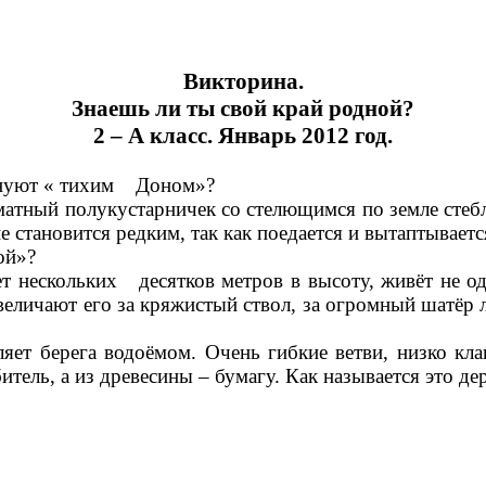
Викторина.
Знаешь ли ты свой край родной?
2 – А класс. Январь 2012 год.
нуют « тихим Доном»?
тный полукустарничек со стелющимся по земле стеблем
 становится редким, так как поедается и вытаптываетс
ой»?
т нескольких десятков метров в высоту, живёт не о
личают его за кряжистый ствол, за огромный шатёр лис
ет берега водоёмом. Очень гибкие ветви, низко клан
тель, а из древесины – бумагу. Как называется это де