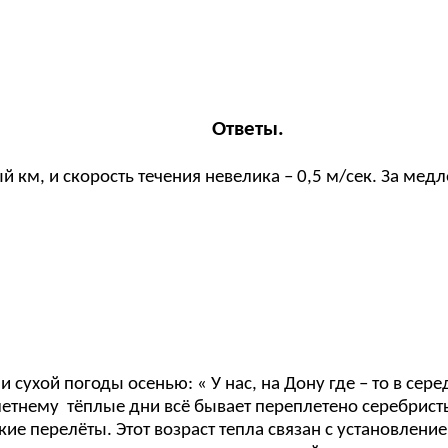
Ответы.
й км, и скорость течения невелика – 0,5 м/сек. За мед
 сухой погоды осенью: « У нас, на Дону где – то в сере
– летнему тёплые дни всё бывает переплетено серебрис
ие перелёты. Этот возраст тепла связан с установлен