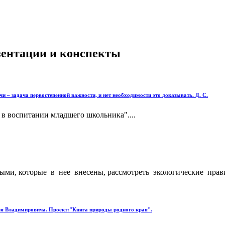
езентации и конспекты
чи – задача первостепенной важности, и нет необходимости это доказывать. Д. С.
 в воспитании младшего школьника"....
и, которые в нее внесены, рассмотреть экологические правил
ря Владимировича. Проект:"Книга природы родного края".