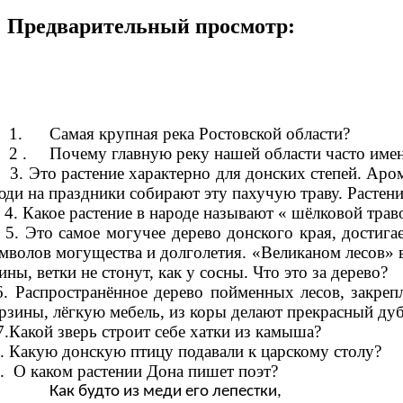
Предварительный просмотр:
. Самая крупная река Ростовской области?
. Почему главную реку нашей области часто име
 Это растение характерно для донских степей. Арома
ди на праздники собирают эту пахучую траву. Растение
 Какое растение в народе называют « шёлковой трав
 Это самое могучее дерево донского края, достигае
мволов могущества и долголетия. «Великаном лесов» ве
ины, ветки не стонут, как у сосны. Что это за дерево?
 Распространённое дерево пойменных лесов, закрепля
рзины, лёгкую мебель, из коры делают прекрасный дуби
Какой зверь строит себе хатки из камыша?
 Какую донскую птицу подавали к царскому столу?
 О каком растении Дона пишет поэт?
Как будто из меди его лепестки,