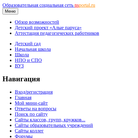
Образовательная социальная сеть
ns
portal.ru
Меню
Обзор возможностей
Детский проект «Алые паруса»
Аттестация педагогических работников
Детский сад
Начальная школа
Школа
НПО и СПО
ВУЗ
Навигация
Вход/регистрация
Главная
Мой мини-сайт
Ответы на вопросы
Поиск по сайту
Сайты классов, групп, кружков...
Сайты образовательных учреждений
Сайты коллег
Форумы