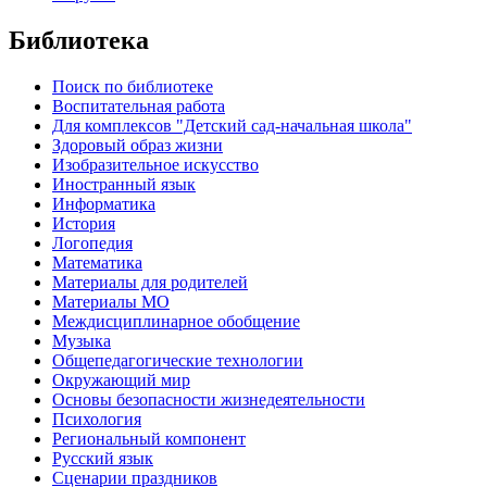
Библиотека
Поиск по библиотеке
Воспитательная работа
Для комплексов "Детский сад-начальная школа"
Здоровый образ жизни
Изобразительное искусство
Иностранный язык
Информатика
История
Логопедия
Математика
Материалы для родителей
Материалы МО
Междисциплинарное обобщение
Музыка
Общепедагогические технологии
Окружающий мир
Основы безопасности жизнедеятельности
Психология
Региональный компонент
Русский язык
Сценарии праздников