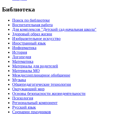
Библиотека
Поиск по библиотеке
Воспитательная работа
Для комплексов "Детский сад-начальная школа"
Здоровый образ жизни
Изобразительное искусство
Иностранный язык
Информатика
История
Логопедия
Математика
Материалы для родителей
Материалы МО
Междисциплинарное обобщение
Музыка
Общепедагогические технологии
Окружающий мир
Основы безопасности жизнедеятельности
Психология
Региональный компонент
Русский язык
Сценарии праздников