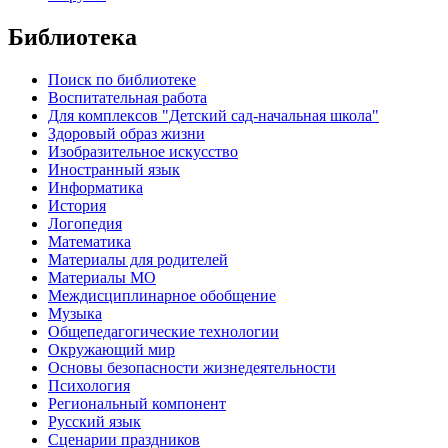
Библиотека
Поиск по библиотеке
Воспитательная работа
Для комплексов "Детский сад-начальная школа"
Здоровый образ жизни
Изобразительное искусство
Иностранный язык
Информатика
История
Логопедия
Математика
Материалы для родителей
Материалы МО
Междисциплинарное обобщение
Музыка
Общепедагогические технологии
Окружающий мир
Основы безопасности жизнедеятельности
Психология
Региональный компонент
Русский язык
Сценарии праздников