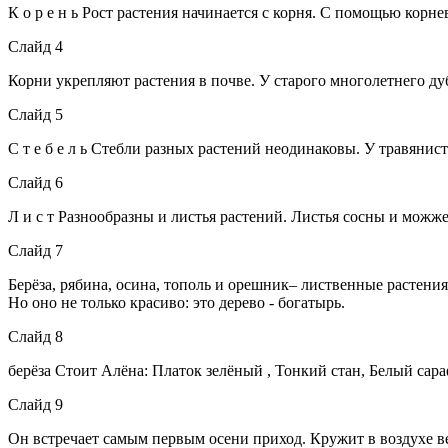
К о р е н ь Рост растения начинается с корня. С помощью корн
Слайд 4
Корни укрепляют растения в почве. У старого многолетнего дуба
Слайд 5
С т е б е л ь Стебли разных растений неодинаковы. У травянис
Слайд 6
Л и с т Разнообразны и листья растений. Листья сосны и мож
Слайд 7
Берёза, рябина, осина, тополь и орешник– лиственные растения.
Но оно не только красиво: это дерево - богатырь.
Слайд 8
берёза Стоит Алёна: Платок зелёный , Тонкий стан, Белый сара
Слайд 9
Он встречает самым первым осени приход. Кружит в воздухе в