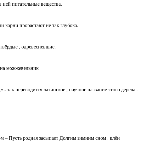
в ней питательные вещества.
ли корни прорастают не так глубоко.
 твёрдые , одревесневшие.
осна можжевельник
 - так переводится латинское , научное название этого дерева .
м – Пусть родная засыпает Долгим зимним сном . клён