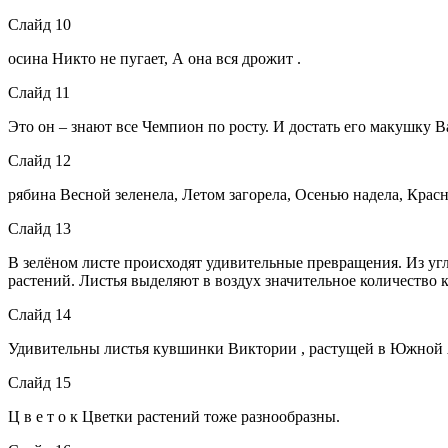
Слайд 10
осина Никто не пугает, А она вся дрожит .
Слайд 11
Это он – знают все Чемпион по росту. И достать его макушку Ва
Слайд 12
рябина Весной зеленела, Летом загорела, Осенью надела, Крас
Слайд 13
В зелёном листе происходят удивительные превращения. Из угл
растений. Листья выделяют в воздух значительное количество
Слайд 14
Удивительны листья кувшинки Виктории , растущей в Южной Ам
Слайд 15
Ц в е т о к Цветки растений тоже разнообразны.