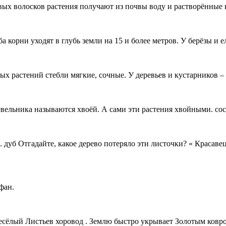
евых волосков растения получают из почвы воду и растворённые 
 корни уходят в глубь земли на 15 и более метров. У берёзы и е
тых растений стебли мягкие, сочные. У деревьев и кустарников –
жевельника называются хвоёй. А сами эти растения хвойными. с
 дуб Отгадайте, какое дерево потеряло эти листочки? « Красавец»
фан.
есёлый Листьев хоровод . Землю быстро укрывает Золотым ковро