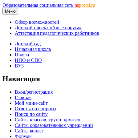
Образовательная социальная сеть
ns
portal.ru
Меню
Обзор возможностей
Детский проект «Алые паруса»
Аттестация педагогических работников
Детский сад
Начальная школа
Школа
НПО и СПО
ВУЗ
Навигация
Вход/регистрация
Главная
Мой мини-сайт
Ответы на вопросы
Поиск по сайту
Сайты классов, групп, кружков...
Сайты образовательных учреждений
Сайты коллег
Форумы