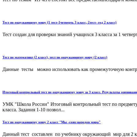
Тест по окружающему миру (1 тест-1четверть 3 класс, 2тест- год 2 класс)
Тест создан для проверки знаний учащихся 3 класса за 1 четверть
Тест по математике (2 класс), тест по окружающему миру (2 класс)
Данные тесты можно использовать как промежуточную контро
Итоговый контрольный тест по окружающему миру за 3 класс. Результаты оценивания
УМК "Школа России" Итоговый контрольный тест по предмету 
класса. Задания 1-10 позвол...
Тест по окружающему миру 2 класс "Мы -союз народов мира"
Данный тест составлен по учебнику окружающий мир для 2 