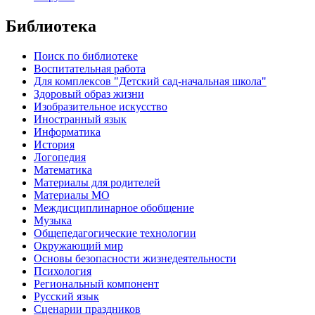
Библиотека
Поиск по библиотеке
Воспитательная работа
Для комплексов "Детский сад-начальная школа"
Здоровый образ жизни
Изобразительное искусство
Иностранный язык
Информатика
История
Логопедия
Математика
Материалы для родителей
Материалы МО
Междисциплинарное обобщение
Музыка
Общепедагогические технологии
Окружающий мир
Основы безопасности жизнедеятельности
Психология
Региональный компонент
Русский язык
Сценарии праздников