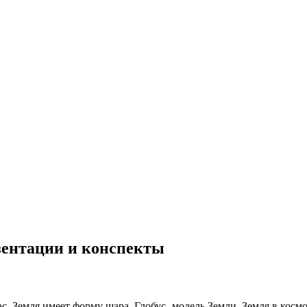
езентации и конспекты
ас. Земля имеет форму шара. Глобус- модель Земли. Земля в косм