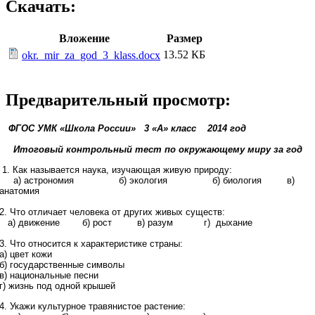
Скачать:
Вложение
Размер
13.52 КБ
okr._mir_za_god_3_klass.docx
Предварительный просмотр:
ФГОС УМК «Школа России» 3 «А» класс 2014 год
Итоговый контрольный тест по окружающему миру за год
1. Как называется наука, изучающая живую природу:
а) астрономия б) экология б) биология в)
анатомия
2. Что отличает человека от других живых существ:
а) движение б) рост в) разум г) дыхание
3. Что относится к характеристике страны:
а) цвет кожи
б) государственные символы
в) национальные песни
г) жизнь под одной крышей
4. Укажи культурное травянистое растение: