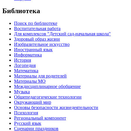
Библиотека
Поиск по библиотеке
Воспитательная работа
Для комплексов "Детский сад-начальная школа"
Здоровый образ жизни
Изобразительное искусство
Иностранный язык
Информатика
История
Логопедия
Математика
Материалы для родителей
Материалы МО
Междисциплинарное обобщение
Музыка
Общепедагогические технологии
Окружающий мир
Основы безопасности жизнедеятельности
Психология
Региональный компонент
Русский язык
Сценарии праздников