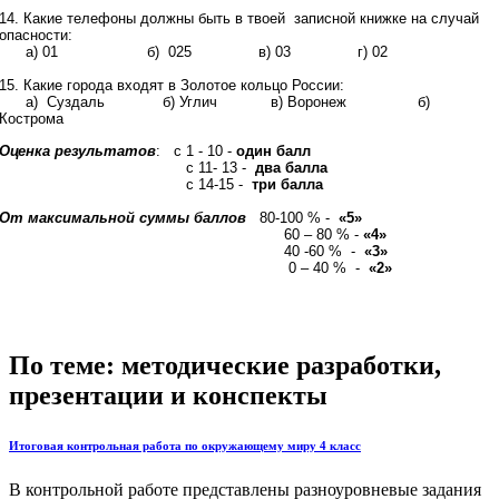
14. Какие телефоны должны быть в твоей записной книжке на случай
опасности:
а) 01 б) 025 в) 03 г) 02
15. Какие города входят в Золотое кольцо России:
а) Суздаль б) Углич в) Воронеж б)
Кострома
Оценка результатов
: с 1 - 10 -
один балл
с 11- 13 -
два балла
с 14-15 -
три балла
От максимальной суммы баллов
80-100 % -
«5»
60 – 80 % -
«4»
40 -60 % -
«3»
0 – 40 % -
«2»
По теме: методические разработки,
презентации и конспекты
Итоговая контрольная работа по окружающему миру 4 класс
В контрольной работе представлены разноуровневые задания