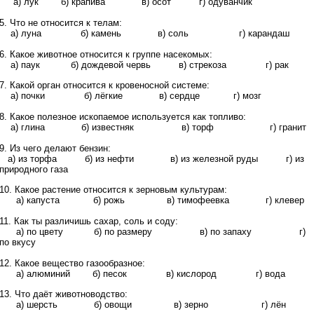
а) лук б) крапива в) осот г) одуванчик
5. Что не относится к телам:
а) луна б) камень в) соль г) карандаш
6. Какое животное относится к группе насекомых:
а) паук б) дождевой червь в) стрекоза г) рак
7. Какой орган относится к кровеносной системе:
а) почки б) лёгкие в) сердце г) мозг
8. Какое полезное ископаемое используется как топливо:
а) глина б) известняк в) торф г) гранит
9. Из чего делают бензин:
а) из торфа б) из нефти в) из железной руды г) из
природного газа
10. Какое растение относится к зерновым культурам:
а) капуста б) рожь в) тимофеевка г) клевер
11. Как ты различишь сахар, соль и соду:
а) по цвету б) по размеру в) по запаху г)
по вкусу
12. Какое вещество газообразное:
а) алюминий б) песок в) кислород г) вода
13. Что даёт животноводство:
а) шерсть б) овощи в) зерно г) лён