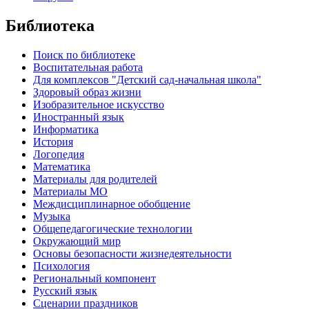
Библиотека
Поиск по библиотеке
Воспитательная работа
Для комплексов "Детский сад-начальная школа"
Здоровый образ жизни
Изобразительное искусство
Иностранный язык
Информатика
История
Логопедия
Математика
Материалы для родителей
Материалы МО
Междисциплинарное обобщение
Музыка
Общепедагогические технологии
Окружающий мир
Основы безопасности жизнедеятельности
Психология
Региональный компонент
Русский язык
Сценарии праздников