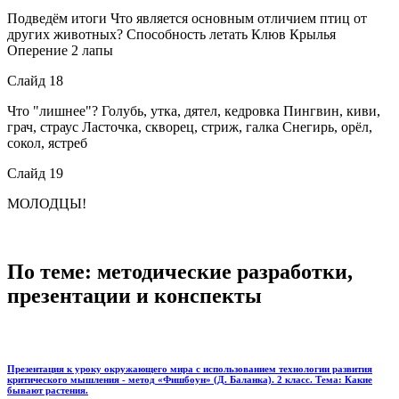
Подведём итоги Что является основным отличием птиц от
других животных? Способность летать Клюв Крылья
Оперение 2 лапы
Слайд 18
Что "лишнее"? Голубь, утка, дятел, кедровка Пингвин, киви,
грач, страус Ласточка, скворец, стриж, галка Снегирь, орёл,
сокол, ястреб
Слайд 19
МОЛОДЦЫ!
По теме: методические разработки,
презентации и конспекты
Презентация к уроку окружающего мира с использованием технологии развития
критического мышления - метод «Фишбоун» (Д. Баланка). 2 класс. Тема: Какие
бывают растения.