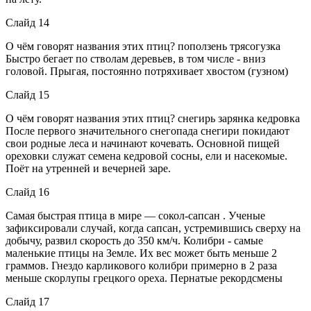
Слайд 14
О чём говорят названия этих птиц? поползень трясогузка
Быстро бегает по стволам деревьев, в том числе - вниз
головой. Прыгая, постоянно потряхивает хвостом (гузном)
Слайд 15
О чём говорят названия этих птиц? снегирь зарянка кедровка
После первого значительного снегопада снегири покидают
свои родные леса и начинают кочевать. Основной пищей
ореховки служат семена кедровой сосны, ели и насекомые.
Поёт на утренней и вечерней заре.
Слайд 16
Самая быстрая птица в мире — сокол-сапсан . Ученые
зафиксировали случай, когда сапсан, устремившись сверху на
добычу, развил скорость до 350 км/ч. Колибри - самые
маленькие птицы на Земле. Их вес может быть меньше 2
граммов. Гнездо карликового колибри примерно в 2 раза
меньше скорлупы грецкого ореха. Пернатые рекордсмены
Слайд 17