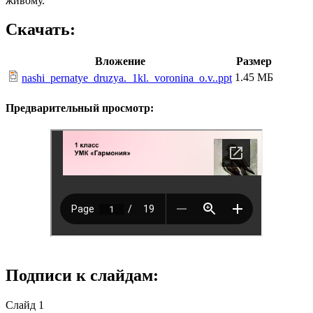
живому.
Скачать:
Вложение
Размер
1.45 МБ
nashi_pernatye_druzya._1kl._voronina_o.v..ppt
Предварительный просмотр:
Подписи к слайдам:
Слайд 1