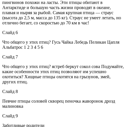
пингвинов похожи на ласты. Эти птицы обитают в
Антарктиде и большую часть жизни проводят в океане,
плавая и ныряя за рыбой. Самая крупная птица — страус
(высота до 2,5 м, масса до 135 кг). Страус не умеет летать, но
отлично бегает, со скоростью до 70 км в час!
Слайд 6
Что общего у этих птиц? Гусь Чайка Лебедь Пеликан Цапля
Альбатрос 1 2 3 4 5 6
Слайд 7
Что общего у этих птиц? ястреб беркут сокол сова Подумайте,
какие особенности этих птиц позволяют им успешно
охотиться? Хищные птицы охотятся на грызунов, змей,
других птиц.
Слайд 8
Певчие птицы соловей скворец пеночка жаворонок дрозд
малиновка
Слайд 9
Заботливые родители