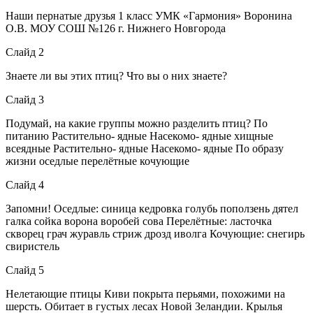
Наши пернатые друзья 1 класс УМК «Гармония» Воронина
О.В. МОУ СОШ №126 г. Нижнего Новгорода
Слайд 2
Знаете ли вы этих птиц? Что вы о них знаете?
Слайд 3
Подумай, на какие группы можно разделить птиц? По
питанию Растительно- ядные Насекомо- ядные хищные
всеядные Растительно- ядные Насекомо- ядные По образу
жизни оседлые перелётные кочующие
Слайд 4
Запомни! Оседлые: синица кедровка голубь поползень дятел
галка сойка ворона воробей сова Перелётные: ласточка
скворец грач журавль стриж дрозд иволга Кочующие: снегирь
свиристель
Слайд 5
Нелетающие птицы Киви покрыта перьями, похожими на
шерсть. Обитает в густых лесах Новой Зеландии. Крылья