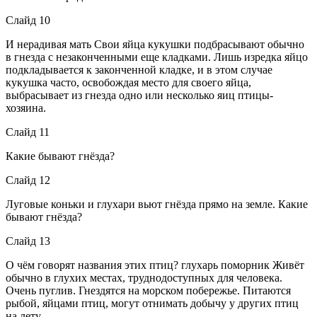
Слайд 10
И нерадивая мать Свои яйца кукушки подбрасывают обычно
в гнезда с незаконченными еще кладками. Лишь изредка яйцо
подкладывается к законченной кладке, и в этом случае
кукушка часто, освобождая место для своего яйца,
выбрасывает из гнезда одно или несколько яиц птицы-
хозяина.
Слайд 11
Какие бывают гнёзда?
Слайд 12
Луговые коньки и глухари вьют гнёзда прямо на земле. Какие
бывают гнёзда?
Слайд 13
О чём говорят названия этих птиц? глухарь поморник Живёт
обычно в глухих местах, труднодоступных для человека.
Очень пуглив. Гнездятся на морском побережье. Питаются
рыбой, яйцами птиц, могут отнимать добычу у других птиц
на лету.