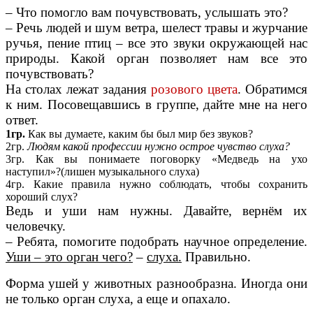
– Что помогло вам почувствовать, услышать это?
– Речь людей и шум ветра, шелест травы и журчание
ручья, пение птиц – все это звуки окружающей нас
природы. Какой орган позволяет нам все это
почувствовать?
На столах лежат задания
розового цвета
. Обратимся
к ним. Посовещавшись в группе, дайте мне на него
ответ.
1гр.
Как вы думаете, каким бы был мир без звуков?
2гр.
Людям какой профессии нужно острое чувство слуха?
3гр.
Как вы понимаете поговорку «Медведь на ухо
наступил»?(лишен музыкального слуха)
4гр. Какие правила нужно соблюдать, чтобы сохранить
хороший слух?
Ведь и уши нам нужны. Давайте, вернём их
человечку.
– Ребята, помогите подобрать научное определение.
Уши – это орган чего?
–
слуха.
Правильно.
Форма ушей у животных разнообразна. Иногда они
не только орган слуха, а еще и опахало.