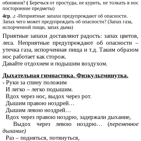
обоняния?
(
Беречься от простуды, не курить, не толкать в нос
посторонние предметы)
4гр
.
.:
-Неприятные запахи предупреждают об опасности.
Запах чего может предупреждать об опасности? (Запах газа,
испорченной пищи, запах дыма)
Приятные запахи доставляют радость: запах цветов,
леса. Неприятные предупреждают об опасности –
утечка газа, испорченная пища и т.д. Таким образом
нос работает как сторож.
Давайте отдохнем и подышим воздухом.
Дыхательная гимнастика. Физкультминутка.
- Руки за спину положим
И легко – легко подышим.
Вдох через нос, выдох через рот.
Дышим правою ноздрей…
Дышим левою ноздрей…
Вдох через правою ноздрю, задержали дыхание,
Выдох через левою ноздрю… (
переменное
дыхание)
Раз – подняться, потянуться,