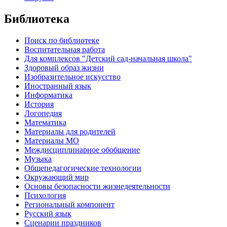
Библиотека
Поиск по библиотеке
Воспитательная работа
Для комплексов "Детский сад-начальная школа"
Здоровый образ жизни
Изобразительное искусство
Иностранный язык
Информатика
История
Логопедия
Математика
Материалы для родителей
Материалы МО
Междисциплинарное обобщение
Музыка
Общепедагогические технологии
Окружающий мир
Основы безопасности жизнедеятельности
Психология
Региональный компонент
Русский язык
Сценарии праздников