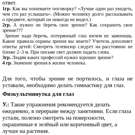
ответ.
1гр.
Как вы понимаете поговорку? «Лучше один раз увидеть,
чем сто раз услышать». (Можно человеку долго рассказывать
о предмете, который он никогда не видел.)
2гр.
А нужно ли беречь свое зрение? Как сохранить свое
зрение???
Зрение надо беречь, потерянный глаз ничем не заменишь.
Какие правила охраны зрения вы знаете? Учитель дополняет
ответы детей: Смотреть телевизор следует на расстоянии не
ближе 2–3 м. При письме свет должен падать слева.
3гр.
Людям каких профессий нужно хорошее зрение?
4 гр.
Значение зрения в жизни человека.
Для того, чтобы зрение не портилось, и глаза не
уставали, необходимо делать гимнастику для глаз.
Физкультминутка для глаз
У.:
Такие упражнения рекомендуется делать
ежедневно, в перерыве между занятиями. Если глаза
устали, полезно смотреть на поверхности,
окрашенные в зелёный или коричневый цвет, а
лучше на растения.