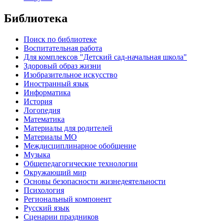
Библиотека
Поиск по библиотеке
Воспитательная работа
Для комплексов "Детский сад-начальная школа"
Здоровый образ жизни
Изобразительное искусство
Иностранный язык
Информатика
История
Логопедия
Математика
Материалы для родителей
Материалы МО
Междисциплинарное обобщение
Музыка
Общепедагогические технологии
Окружающий мир
Основы безопасности жизнедеятельности
Психология
Региональный компонент
Русский язык
Сценарии праздников