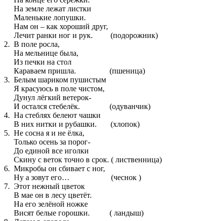
На земле лежат листки
Маленькие лопушки.
Нам он – как хороший друг,
Лечит ранки ног и рук. (подорожник)
2. В поле росла,
На мельнице была,
Из печки на стол
Караваем пришла. (пшеница)
3. Белым шариком пушистым
Я красуюсь в поле чистом,
Дунул лёгкий ветерок-
И остался стебелёк. (одуванчик)
4. На стеблях белеют чашки
В них нитки и рубашки. (хлопок)
5. Не сосна я и не ёлка,
Только осень за порог-
До единой все иголки
Скину с веток точно в срок. ( лиственница)
6. Микробы он сбивает с ног,
Ну а зовут его… (чеснок )
7. Этот нежный цветок
В мае он в лесу цветёт.
На его зелёной ножке
Висят белые горошки. ( ландыш)