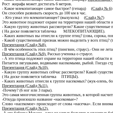
Рост жирафа может достигать 6 метров.
- Какое млекопитающее самое быстрое? (гепард)
(Слайд № 6)
Он способен развивать скорость до 100 км в час.
- Кто узнал это млекопитающее? (выхухоль)
(Слайд №7)
Это животное подлежит охране на территории нашей области и з
- Какую группу животных рассмотрели? Какие существенные 
( На доске появляется табличка МЛЕКОПИТАЮЩИЕ).
- Каких животных вы отнесли к группе птиц? (сова, сорока, по
- Какой существенный признак можно выделить у всех птиц? (
Презентация (Слайд №8).
- В чём особенность этих птиц? (пингвин, страус).- Они не лета
Презентация (Слайд №9).
Рассказ ученика о страусе.
- А это птица подлежит охране на территории нашей области и 
Питается лягушками, водяными насекомыми, рыбой. Гнездо стро
Презентация (Слайд №10).
- Какую группу животных сейчас рассмотрели? Какой сущест
( На доске появляется табличка ПТИЦЫ).
- Каких животных отнесли к группе насекомых? (жук-олень, бо
Презентация (Слайд №11).
-Почему? (6 ног или 3 пары).
Это самая многочисленная группа животных, в которой насчит
-Откуда произошло название «насекомые»?
Слово «насекомое» происходит от слова «насечка». Если вним
Презентация (Слайд №12).
-А это бабочка Махаон - одна из самых больших и красивых баб