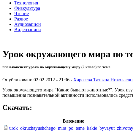
Технология
Физкультура
Чтение
Разное
Аудиозаписи
Видеозаписи
Урок окружающего мира по те
план-конспект урока по окружающему миру (2 класс) по теме
Опубликовано 02.02.2012 - 21:36 -
Харсеева Татьяна Николаевн
Урок окружающего мира "Какие бывают животные?". Урок изуч
повышения познавательной активности использовались средств
Скачать:
Вложение
urok_okruzhayushchego_mira_po_teme_kakie_byvayut_zhivotny