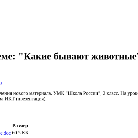
ме: "Какие бывают животные?
а
ения нового материала. УМК "Школа России", 2 класс. На урок
а ИКТ (презентация).
Размер
60.5 КБ
e.doc