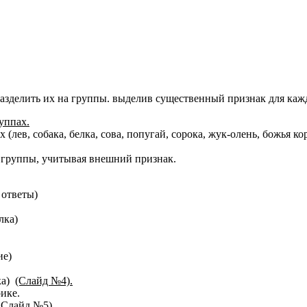
разделить их на группы. выделив существенный признак для каж
уппах.
лев, собака, белка, сова, попугай, сорока, жук-олень, божья ко
а группы, учитывая внешний признак.
 ответы)
лка)
ие)
ка)
(Слайд №4).
рике.
 Слайд №5).