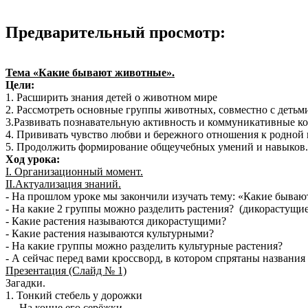
Предварительный просмотр:
Тема «Какие бывают животные».
Цели:
1. Расширить знания детей о животном мире
2. Рассмотреть основные группы животных, совместно с деть
3.Развивать познавательную активность и коммуникативные к
4. Прививать чувство любви и бережного отношения к родной 
5. Продолжить формирование общеучебных умений и навыков.
Ход урока:
I. Организационный момент.
II.Актуализация знаний.
- На прошлом уроке мы закончили изучать тему: «Какие бываю
- На какие 2 группы можно разделить растения? (дикорастущие
- Какие растения называются дикорастущими?
- Какие растения называются культурными?
- На какие группы можно разделить культурные растения?
- А сейчас перед вами кроссворд, в котором спрятаны названия 
Презентация (Слайд № 1)
Загадки.
1. Тонкий стебель у дорожки
На конце его серёжки.