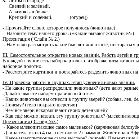
8. Летом в огороде
Свежий и зелёный,
А зимою - в бочке
Крепкий и солёный. (огурец)
- Прочитайте слово, которое получилось (животные)
- Назовите тему нашего урока. («Какие бывают животные?»)
Презентация ( Слайд № 2.)
- Нам надо рассмотреть какие бывают животные, постараться 
III. Самостоятельное открытие новых знаний. Работа детей в гр
В каждой группе есть набор карточек с изображением животных (
наборное полотно.
- Рассмотрите картинки и постарайтесь разделить животных н
IV. Проверка работы в группах. Этап усвоения новых знаний.
- На какие группы распределили животных? (дети дают разные
-Давайте вместе найдём правильный ответ.
- Каких животных вы отнесли в группу зверей? (собака, лев, бе
- Почему? (тело покрыто шерстью)
- Чем все звери вскармливают своих детёнышей?
- Как ещё можно назвать эту группу животных? (млекопитающ
Презентация ( Слайд №3.)
- Какое млекопитающее самое маленькое? (карликовая белозуб
Длина тела около 4 см, а вес около 2 граммов. Живёт она в Аф
- Какое млекопитающее самое высокое? (жираф).
Презентация (