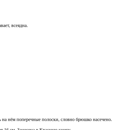
вает, всеядна.
ь на нём поперечные полоски, словно брюшко насечено.
т 16 см. Занесена в Красную книгу.