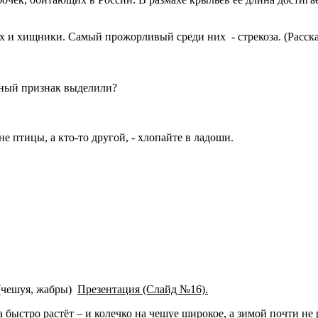
х и хищники. Самый прожорливый среди них - стрекоза. (Рассказ
нный признак выделили?
е птицы, а кто-то другой, - хлопайте в ладоши.
 (чешуя, жабры)
Презентация (Слайд №16).
 быстро растёт – и колечко на чешуе широкое, а зимой почти не