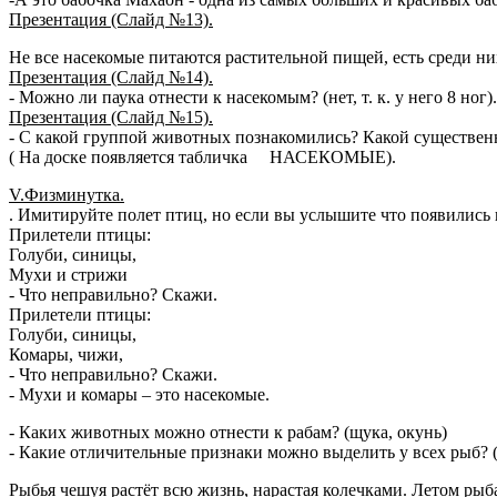
Презентация (Слайд №13).
Не все насекомые питаются растительной пищей, есть среди ни
Презентация (Слайд №14).
- Можно ли паука отнести к насекомым? (нет, т. к. у него 8 ног).
Презентация (Слайд №15).
- С какой группой животных познакомились? Какой существе
( На доске появляется табличка НАСЕКОМЫЕ).
V.Физминутка.
. Имитируйте полет птиц, но если вы услышите что появились н
Прилетели птицы:
Голуби, синицы,
Мухи и стрижи
- Что неправильно? Скажи.
Прилетели птицы:
Голуби, синицы,
Комары, чижи,
- Что неправильно? Скажи.
- Мухи и комары – это насекомые.
- Каких животных можно отнести к рабам? (щука, окунь)
- Какие отличительные признаки можно выделить у всех рыб?
Рыбья чешуя растёт всю жизнь, нарастая колечками. Летом рыба