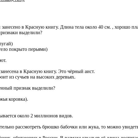
анесено в Красную книгу. Длина тела около 40 см. , хорошо пла
признаки выделили?
пугай)
тело покрыто перьями)
ют.
занесена в Красную книгу. Это чёрный аист.
ит из сучьев на высоких деревьях.
венный признак выделили?
жья коровка).
ывается около 2 миллионов видов.
ательно рассмотреть брюшко бабочки или жука, то можно увидет
очек, обитающих в России. В размахе крыльев её длина достигае