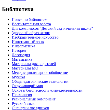
Библиотека
Поиск по библиотеке
Воспитательная работа
Для комплексов "Детский сад-начальная школа"
Здоровый образ жизни
Изобразительное искусство
Иностранный язык
Информатика
История
Логопедия
Математика
Материалы для родителей
Материалы МО
Междисциплинарное обобщение
Музыка
Общепедагогические технологии
Окружающий мир
Основы безопасности жизнедеятельности
Психология
Региональный компонент
Русский язык
Сценарии праздников