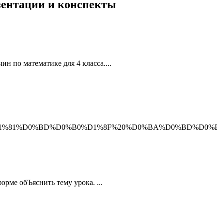
езентации и конспекты
н по математике для 4 класса....
%D0%B0%D1%81%D0%BD%D0%B0%D1%8F%20%D0%BA%D0%BD
рме обЪяснить тему урока. ...