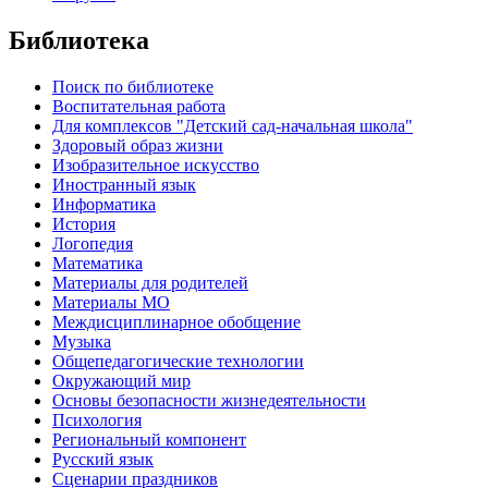
Библиотека
Поиск по библиотеке
Воспитательная работа
Для комплексов "Детский сад-начальная школа"
Здоровый образ жизни
Изобразительное искусство
Иностранный язык
Информатика
История
Логопедия
Математика
Материалы для родителей
Материалы МО
Междисциплинарное обобщение
Музыка
Общепедагогические технологии
Окружающий мир
Основы безопасности жизнедеятельности
Психология
Региональный компонент
Русский язык
Сценарии праздников