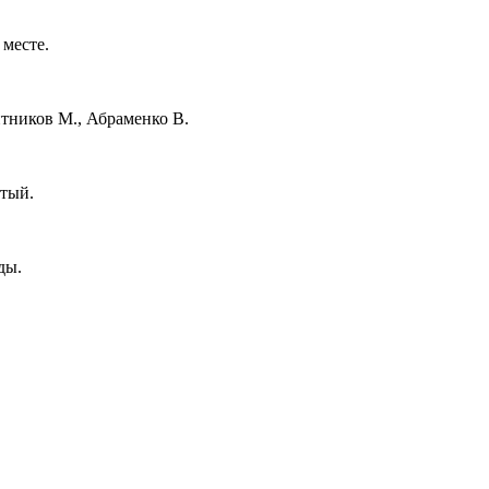
 месте.
итников М., Абраменко В.
стый.
ды.