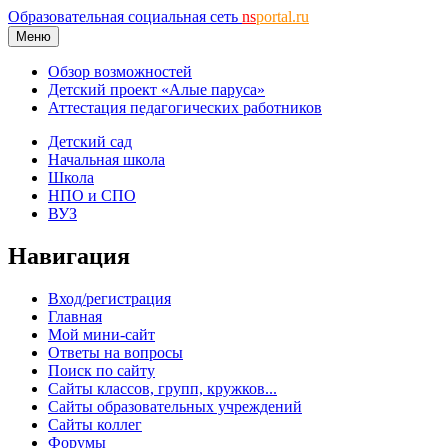
Образовательная социальная сеть
ns
portal.ru
Меню
Обзор возможностей
Детский проект «Алые паруса»
Аттестация педагогических работников
Детский сад
Начальная школа
Школа
НПО и СПО
ВУЗ
Навигация
Вход/регистрация
Главная
Мой мини-сайт
Ответы на вопросы
Поиск по сайту
Сайты классов, групп, кружков...
Сайты образовательных учреждений
Сайты коллег
Форумы