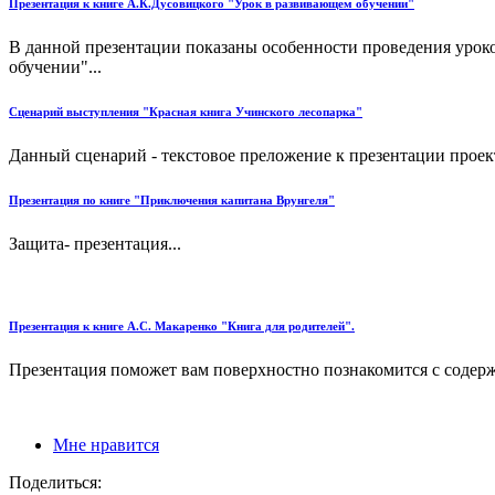
Презентация к книге А.К.Дусовицкого "Урок в развивающем обучении"
В данной презентации показаны особенности проведения урок
обучении"...
Сценарий выступления "Красная книга Учинского лесопарка"
Данный сценарий - текстовое преложение к презентации проект
Презентация по книге "Приключения капитана Врунгеля"
Защита- презентация...
Презентация к книге А.С. Макаренко "Книга для родителей".
Презентация поможет вам поверхностно познакомится с содерж
Мне нравится
Поделиться: