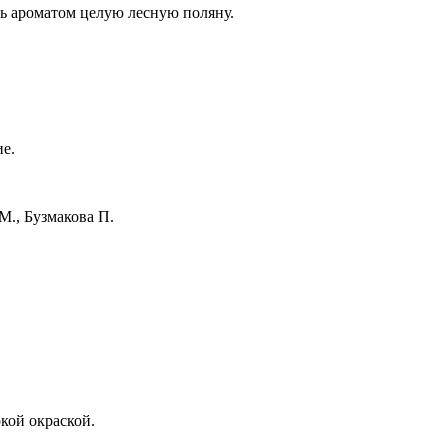
ь ароматом целую лесную поляну.
е.
М., Бузмакова П.
кой окраской.