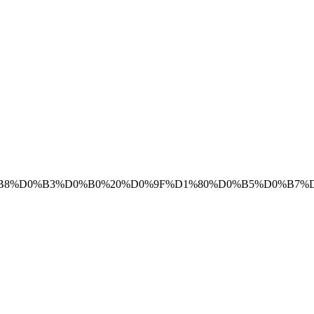
%D0%B8%D0%B3%D0%B0%20%D0%9F%D1%80%D0%B5%D0%B7%