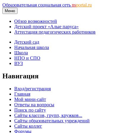
Образовательная социальная сеть
ns
portal.ru
Меню
Обзор возможностей
Детский проект «Алые паруса»
Аттестация педагогических работников
Детский сад
Начальная школа
Школа
НПО и СПО
ВУЗ
Навигация
Вход/регистрация
Главная
Мой мини-сайт
Ответы на вопросы
Поиск по сайту
Сайты классов, групп, кружков...
Сайты образовательных учреждений
Сайты коллег
Форумы