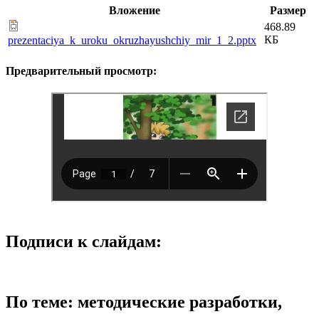
Вложение
Размер
468.89
КБ
prezentaciya_k_uroku_okruzhayushchiy_mir_1_2.pptx
Предварительный просмотр:
Подписи к слайдам:
По теме: методические разработки,