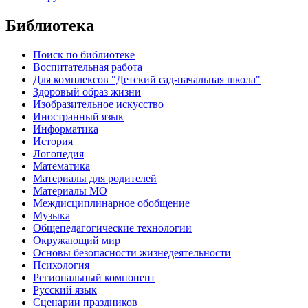
Библиотека
Поиск по библиотеке
Воспитательная работа
Для комплексов "Детский сад-начальная школа"
Здоровый образ жизни
Изобразительное искусство
Иностранный язык
Информатика
История
Логопедия
Математика
Материалы для родителей
Материалы МО
Междисциплинарное обобщение
Музыка
Общепедагогические технологии
Окружающий мир
Основы безопасности жизнедеятельности
Психология
Региональный компонент
Русский язык
Сценарии праздников