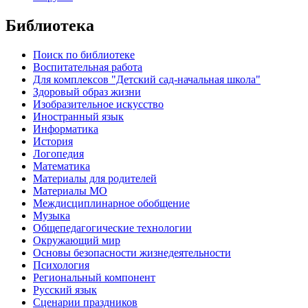
Библиотека
Поиск по библиотеке
Воспитательная работа
Для комплексов "Детский сад-начальная школа"
Здоровый образ жизни
Изобразительное искусство
Иностранный язык
Информатика
История
Логопедия
Математика
Материалы для родителей
Материалы МО
Междисциплинарное обобщение
Музыка
Общепедагогические технологии
Окружающий мир
Основы безопасности жизнедеятельности
Психология
Региональный компонент
Русский язык
Сценарии праздников