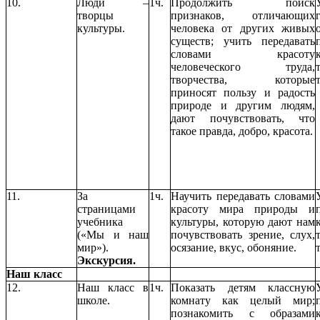
10.
Люди –
1ч.
Продолжить поиск
творцы
признаков, отличающих
культуры.
человека от других живых
существ; учить передавать
словами красоту
человеческого труда,
творчества, которые
приносят пользу и радость
природе и другим людям,
дают почувствовать, что
такое правда, добро, красота.
11.
За
1ч.
Научить передавать словами
страницами
красоту мира природы и
учебника
культуры, которую дают нам
(«Мы и наш
почувствовать зрение, слух,
мир»).
осязание, вкус, обоняние.
Экскурсия.
Наш класс
12.
Наш класс в
1ч.
Показать детям классную
школе.
комнату как целый мир;
познакомить с образами