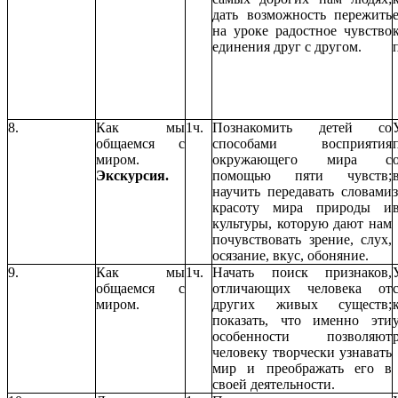
дать возможность пережить
на уроке радостное чувство
единения друг с другом.
8.
Как мы
1ч.
Познакомить детей со
общаемся с
способами восприятия
миром.
окружающего мира с
Экскурсия.
помощью пяти чувств;
научить передавать словами
красоту мира природы и
культуры, которую дают нам
почувствовать зрение, слух,
осязание, вкус, обоняние.
9.
Как мы
1ч.
Начать поиск признаков,
общаемся с
отличающих человека от
миром.
других живых существ;
показать, что именно эти
особенности позволяют
человеку творчески узнавать
мир и преображать его в
своей деятельности.