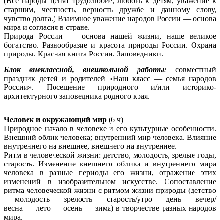
(Все народы ценят трудолюбие, любовь к детям, уважение к
старшим, честность, верность дружбе и данному слову,
чувство долга.) Взаимное уважение народов России — основа
мира и согласия в стране.
Природа России — основа нашей жизни, наше великое
богатство. Разнообразие и красота природы России. Охрана
природы. Красная книга России. Заповедники.
Блок внеклассной, внешкольной работы:
совместный
праздник детей и родителей «Наш класс — семья народов
России». Посещение природного и/или историко-
архитектурного заповедника родного края.
Человек и окружающий мир
(6 ч)
Природное начало в человеке и его культурные особенности.
Внешний облик человека; внутренний мир человека. Влияние
внутреннего на внешнее, внешнего на внутреннее.
Ритм в человеческой жизни: детство, молодость, зрелые годы,
старость. Изменение внешнего облика и внутреннего мира
человека в разные периоды его жизни, отражение этих
изменений в изобразительном искусстве. Сопоставление
ритма человеческой жизни с ритмом жизни природы (детство
— молодость — зрелость — старость/утро — день — вечер/
весна — лето — осень — зима) в творчестве разных народов
мира.