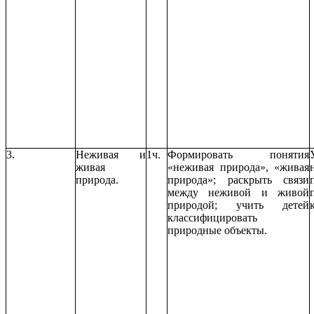
3.
Неживая и
1ч.
Формировать понятия
живая
«неживая природа», «живая
природа.
природа»; раскрыть связи
между неживой и живой
природой; учить детей
классифицировать
природные объекты.