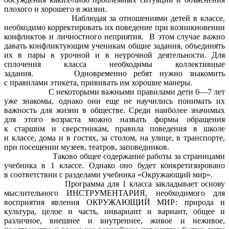
плохого и хорошего в жизни.
Наблюдая за отношениями детей в классе,
необходимо корректировать их поведение при возникновении
конфликтов и личностного неприятия. В этом случае важно
давать конфликтующим ученикам общие задания, объединять
их в пары в урочной и в неурочной деятельности. Для
сплочения класса необходимы коллективные
задания. Одновременно ребят нужно знакомить
с правилами этикета, прививать им хорошие манеры.
С некоторыми важными правилами дети 6—7 лет
уже знакомы, однако они еще не научились понимать их
важность для жизни в обществе. Среди наиболее значимых
для этого возраста можно назвать формы обращения
к старшим и сверстникам, правила поведения в школе
и классе, дома и в гостях, за столом, на улице, в транспорте,
при посещении музеев, театров, заповедников.
Таково общее содержание работы за страницами
учебника в 1 классе. Однако оно будет конкретизировано
в соответствии с разделами учебника «Окружающий мир».
Программа для 1 класса закладывает основу
мыслительного ИНСТРУМЕНТАРИЯ, необходимого для
восприятия явления ОКРУЖАЮЩИЙ МИР: природа и
культура, целое и часть, инвариант и вариант, общее и
различное, внешнее и внутреннее, живое и неживое,