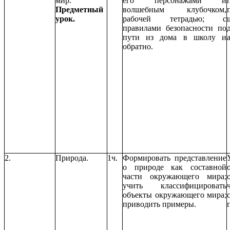
мир.
его персонажами и
Предметный
волшебным клубочком,
урок.
рабочей тетрадью; с
правилами безопасности по
пути из дома в школу и
обратно.
2.
Природа.
1ч.
Формировать представление
о природе как составной
части окружающего мира;
учить классифицировать
объекты окружающего мира;
приводить примеры.