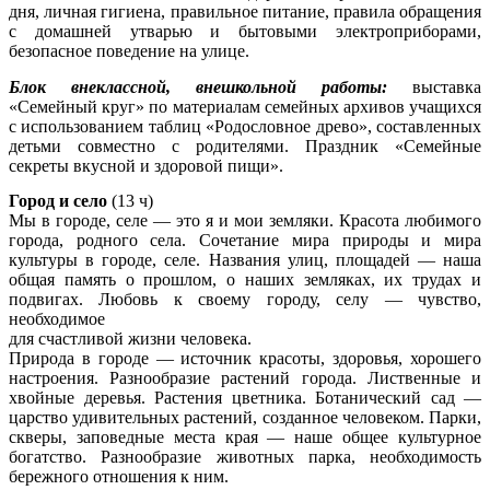
дня, личная гигиена, правильное питание, правила обращения
с домашней утварью и бытовыми электроприборами,
безопасное поведение на улице.
Блок внеклассной, внешкольной работы:
выставка
«Семейный круг» по материалам семейных архивов учащихся
с использованием таблиц «Родословное древо», составленных
детьми совместно с родителями. Праздник «Семейные
секреты вкусной и здоровой пищи».
Город и село
(13 ч)
Мы в городе, селе — это я и мои земляки. Красота любимого
города, родного села. Сочетание мира природы и мира
культуры в городе, селе. Названия улиц, площадей — наша
общая память о прошлом, о наших земляках, их трудах и
подвигах. Любовь к своему городу, селу — чувство,
необходимое
для счастливой жизни человека.
Природа в городе — источник красоты, здоровья, хорошего
настроения. Разнообразие растений города. Лиственные и
хвойные деревья. Растения цветника. Ботанический сад —
царство удивительных растений, созданное человеком. Парки,
скверы, заповедные места края — наше общее культурное
богатство. Разнообразие животных парка, необходимость
бережного отношения к ним.