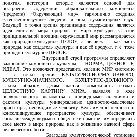
понятия, категории, которые являются основой для
построения содержания образовательного компонента
(предмета) «Окружающий мир», гармонично соединяя
естественнонаучные сведения и опыт гуманитарных наук.
Ведущей, с точки зрения организации содержания, является
идея единства мира природы и мира культуры. С этой
принципиальной позиции окружающий мир рассматривается
как природно-культурное ЦЕЛОЕ, а человек — как часть
природы, как создатель культуры и как её продукт, т. е. тоже
природно-культурное ЦЕЛОЕ.
Внутренний строй программы определяют
важнейшие компоненты культуры — НОРМА, ЦЕННОСТЬ,
ИДЕАЛ. Это позволяет представить явление МИР системно
— с точки зрения КУЛЬТУРНО-НОРМАТИВНОГО,
КУЛЬТУРНО-ЗНАЧИМОГО, КУЛЬТУРНО-ДОЛЖНОГО.
Таким образом, детям даётся возможность создать
ЦЕЛОСТНУЮ КАРТИНУ МИРА, выявляя в ходе
первоначального знакомства с природными явлениями и
фактами культуры универсальные ценностно-смысловые
ориентиры, необходимые человеку. Ведь именно ценностно-
консолидирующее пространство культуры обеспечивает
согласие между людьми в обществе и помогает им определить
своё место в мире природы как в жизненно важной сфере
человеческого бытия.
Благодаря культурологической установке