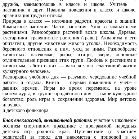
дружба, взаимопомощь в классе и школе. Учитель —
наставник и друг. Правила поведения в классе и школе,
организация труда и отдыха.
Природа в классе — источник радости, красоты и знаний.
Комнатные растения. Части растения. Уход за комнатными
растениями. Разнообразие растений возле школы. Деревья,
кустарники, травянистые растения (травы). Аквариум и его
обитатели, другие животные живого уголка. Необходимость
бережного отношения к ним, уход за ними. Разнообразие
животных: насекомые, рыбы, птицы, звери; основные
отличительные признаки этих групп. Любовь к растениям и
животным, забота о них — важная часть счастливой жизни
культурного человека.
Распорядок учебного дня — разумное чередование учебной
работы и отдыха. Книга — первый помощник в учёбе с
давних времен. Игры во время переменок, на уроке
физкультуры, в группе продлённого дня — наше культурное
богатство; роль игры в сохранении здоровья. Мир детских
игрушек
и детского фольклора.
Блок внеклассной, внешкольной работы:
участие в школьном
осеннем спортивном празднике с программой народных
детских игр родного края. Путешествие (с участием
родителей) за город для знакомства с природой в её