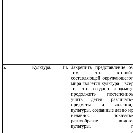
5.
Культура.
1ч.
Закрепить представление о
том, что второй
составляющей окружающего
мира является культура – всё
то, что создано людьми;
продолжить постепенно
учить детей различать
предметы и явления
культуры, созданные давно и
недавно; показать
разнообразие видов
культуры.