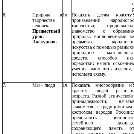
6.
Природа в
1ч.
Показать детям красоту
творчестве
произведений народного
человека.
творчества; продолжить
Предметный
знакомство с образами
урок.
природы, воплощёнными в
Экскурсия.
предметах народного
искусства с помощью разных
природных материалов,
средств, способов их
обработки; начать освоение
умения выполнять изделия,
используя схему.
7.
Мы – люди.
1ч.
Показать многообразие и
красоту людей разного
возраста. Разной этнической
принадлежности; начать
знакомство с традиционным
костюмом народов России;
представить ценности
семейного архива,
сохраняющего память о
самых дорогих нам людях;