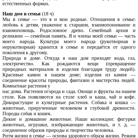
естественных формах.
Наш дом и семья
(18 ч)
Мы в семье — это я и мои родные. Отношения в семье:
любовь к детям, уважение к старшим, взаимопонимание и
взаимопомощь. Родословное древо. Семейный архив и
реликвии — семейная память. Я и члены моей семьи — часть
моего народа. Культура моего народа (рукотворная и
нерукотворная) хранится в семье и передаётся от одного
поколения к другому.
Природа в доме. Откуда в наш дом приходят вода, газ,
электричество. Как рождаются вещи (превращение
природных материалов в изделия благодаря труду людей).
Красивые камни в нашем доме; изделия из камня —
соединение красоты природы, фантазии и мастерства людей.
Комнатные растения у
нас дома. Растения огорода и сада. Овощи и фрукты на нашем
столе. Как появляются на столе хлеб и каша, чай и кофе.
Дикорастущие и культурные растения. Собака и кошка —
животные, прирученные человеком в глубокой древности.
Породы собак и кошек.
Дикие и домашние животные. Наши коллекции: фигурки
животных, игрушки, изображающие животных, и т. д. —
соединение образов природы и творчества человека.
Ритм жизни в семье — основа здорового образа жизни. Режим