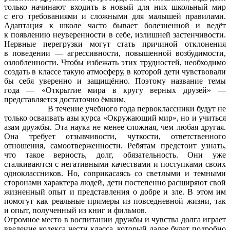
только начинают входить в новый для них школьный мир
с его требованиями и сложными для малышей правилами.
Адаптация к школе часто бывает болезненной и ведёт
к появлению неуверенности в себе, излишней застенчивости.
Нервные перегрузки могут стать причиной отклонения
в поведении — агрессивности, повышенной возбудимости,
озлобленности. Чтобы избежать этих трудностей, необходимо
создать в классе такую атмосферу, в которой дети чувствовали
бы себя уверенно и защищённо. Поэтому название темы
года — «Открытие мира в кругу верных друзей» —
представляется достаточно ёмким.
В течение учебного года первоклассники будут не
только осваивать азы курса «Окружающий мир», но и учиться
азам дружбы. Эта наука не менее сложная, чем любая другая.
Она требует отзывчивости, чуткости, ответственного
отношения, самоотверженности. Ребятам предстоит узнать,
что такое верность, долг, обязательность. Они уже
сталкиваются с негативными качествами и поступками своих
одноклассников. Но, соприкасаясь со светлыми и темными
сторонами характера людей, дети постепенно расширяют свой
жизненный опыт и представления о добре и зле. В этом им
помогут как реальные примеры из повседневной жизни, так
и опыт, полученный из книг и фильмов.
Огромное место в воспитании дружбы и чувства долга играет
введение кодекса чести класса, который далее будет подробно