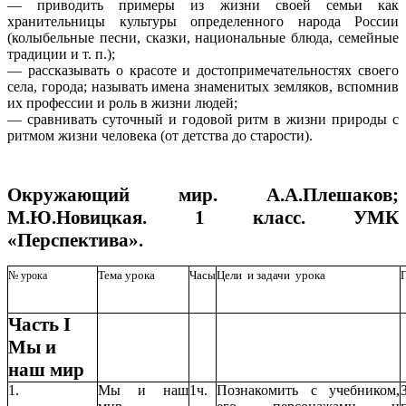
— приводить примеры из жизни своей семьи как
хранительницы культуры определенного народа России
(колыбельные песни, сказки, национальные блюда, семейные
традиции и т. п.);
— рассказывать о красоте и достопримечательностях своего
села, города; называть имена знаменитых земляков, вспомнив
их профессии и роль в жизни людей;
— сравнивать суточный и годовой ритм в жизни природы с
ритмом жизни человека (от детства до старости).
Окружающий мир. А.А.Плешаков;
М.Ю.Новицкая. 1 класс. УМК
«Перспектива».
Тема урока
Часы
Цели и задачи урока
№ урока
Часть I
Мы и
наш мир
1.
Мы и наш
1ч.
Познакомить с учебником,