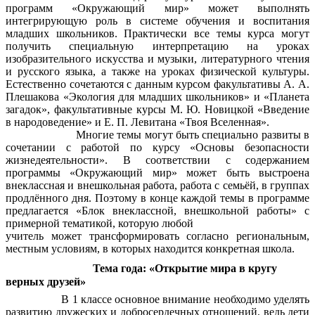
программ «Окружающий мир» может выполнять
интегрирующую роль в системе обучения и воспитания
младших школьников. Практически все темы курса могут
получить специальную интерпретацию на уроках
изобразительного искусства и музыки, литературного чтения
и русского языка, а также на уроках физической культуры.
Естественно сочетаются с данным курсом факультативы А. А.
Плешакова «Экология для младших школьников» и «Планета
загадок», факультативные курсы М. Ю. Новицкой
«Введение
в народоведение» и Е. П. Левитана «Твоя Вселенная».
Многие темы могут быть специально развиты в
сочетании с работой по курсу «Основы безопасности
жизнедеятельности». В соответствии с содержанием
программы «Окружающий мир» может быть выстроена
внеклассная и внешкольная работа, работа с семьёй, в группах
продлённого дня. Поэтому в конце каждой темы в программе
предлагается «Блок внеклассной, внешкольной работы» с
примерной тематикой, которую любой
учитель может трансформировать согласно региональным,
местным условиям, в которых находится конкретная школа.
Тема года: «Открытие мира в кругу
верных друзей»
В 1 классе основное внимание необходимо уделять
развитию дружеских и добросердечных отношений, ведь дети