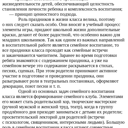
жизнедеятельности детей, обеспечивающий целостность
становления личности ребенка и комплексность воспитания;
— принцип ценностного подхода.
Роль праздников в жизни класса велика, поэтому
о них следует сказать особо. Они вносят в учебный процесс
элементы игры, придают школьной жизни дополнительные
краски, делают её более радостной, что особенно важно для
младших школьников. Так как одним из важных направлений
в воспитательной работе является семейное воспитание, то
все праздники класса проходят как семейные встречи
и заканчиваются чаепитием. Заранее во время подготовки
ребята знакомятся с содержанием праздника, а уже на
семейном вечере это содержание раскрывается в стихах,
песнях, сценках. При этом родители принимают активное
участие в подготовке и проведении праздника, они
разыгрывают роли в театральных постановках, оформляют
декорации, поют песни и т. п.
Одной из основных задач семейного воспитания
класса является формирование семейного клуба. Элементами
его может стать родительский хор, творческие мастерские
(ручной мужской и женский труд, театр), когда в группу
продлённого дня приходят заниматься с детьми их родители;
просветительский лекторий для родителей (встречи
с психологом, священником, интересными людьми). Большую
роль в семейном воспитании класса играют совместные