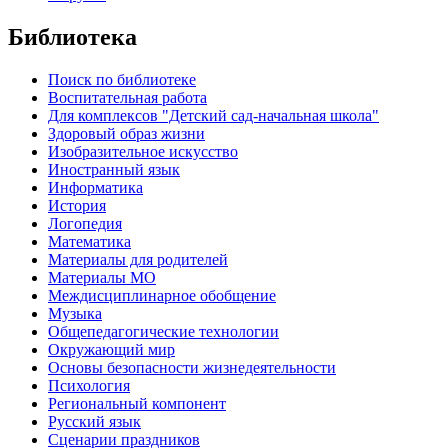
Библиотека
Поиск по библиотеке
Воспитательная работа
Для комплексов "Детский сад-начальная школа"
Здоровый образ жизни
Изобразительное искусство
Иностранный язык
Информатика
История
Логопедия
Математика
Материалы для родителей
Материалы МО
Междисциплинарное обобщение
Музыка
Общепедагогические технологии
Окружающий мир
Основы безопасности жизнедеятельности
Психология
Региональный компонент
Русский язык
Сценарии праздников