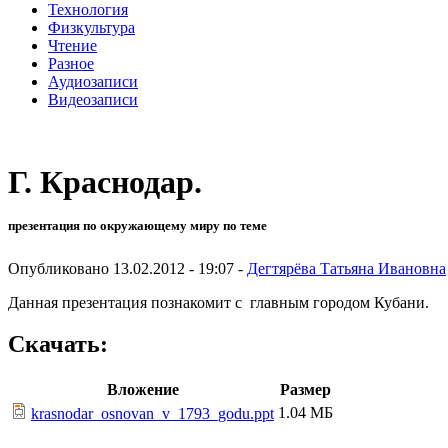
Технология
Физкультура
Чтение
Разное
Аудиозаписи
Видеозаписи
Г. Краснодар.
презентация по окружающему миру по теме
Опубликовано 13.02.2012 - 19:07 -
Дегтярёва Татьяна Ивановна
Данная презентация познакомит с главным городом Кубани.
Скачать:
Вложение
Размер
1.04 МБ
krasnodar_osnovan_v_1793_godu.ppt