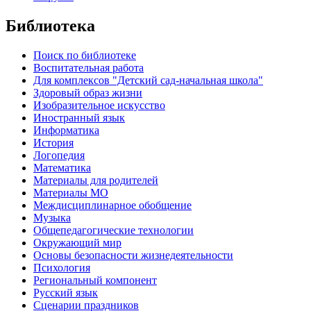
Библиотека
Поиск по библиотеке
Воспитательная работа
Для комплексов "Детский сад-начальная школа"
Здоровый образ жизни
Изобразительное искусство
Иностранный язык
Информатика
История
Логопедия
Математика
Материалы для родителей
Материалы МО
Междисциплинарное обобщение
Музыка
Общепедагогические технологии
Окружающий мир
Основы безопасности жизнедеятельности
Психология
Региональный компонент
Русский язык
Сценарии праздников