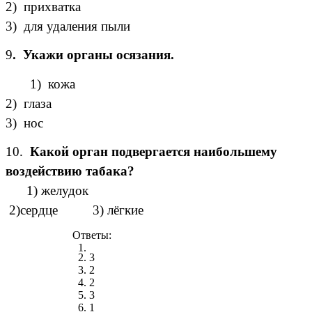
2) прихватка
3) для удаления пыли
9
. Укажи органы осязания.
1) кожа
2) глаза
3) нос
10.
Какой орган подвергается наибольшему
воздействию табака?
1) желудок
2)сердце 3) лёгкие
Ответы:
3
2
2
3
1