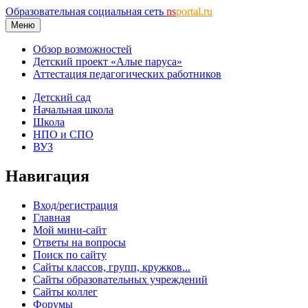
Образовательная социальная сеть
ns
portal.ru
Меню
Обзор возможностей
Детский проект «Алые паруса»
Аттестация педагогических работников
Детский сад
Начальная школа
Школа
НПО и СПО
ВУЗ
Навигация
Вход/регистрация
Главная
Мой мини-сайт
Ответы на вопросы
Поиск по сайту
Сайты классов, групп, кружков...
Сайты образовательных учреждений
Сайты коллег
Форумы