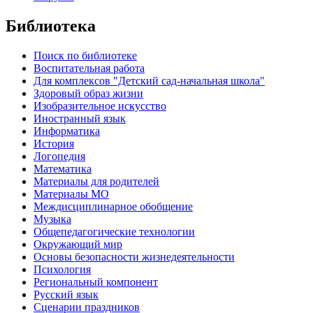
Библиотека
Поиск по библиотеке
Воспитательная работа
Для комплексов "Детский сад-начальная школа"
Здоровый образ жизни
Изобразительное искусство
Иностранный язык
Информатика
История
Логопедия
Математика
Материалы для родителей
Материалы МО
Междисциплинарное обобщение
Музыка
Общепедагогические технологии
Окружающий мир
Основы безопасности жизнедеятельности
Психология
Региональный компонент
Русский язык
Сценарии праздников