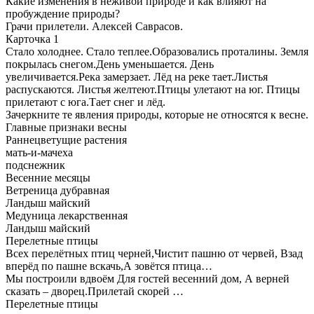
Какие изменения в неживой природе и как влияют на
пробуждение природы?
Грачи прилетели. Алексей Саврасов.
Карточка 1
Стало холоднее. Стало теплее.Образовались проталины. Земля
покрылась снегом.День уменьшается. День
увеличивается.Река замерзает. Лёд на реке тает.Листья
распускаются. Листья желтеют.Птицы улетают на юг. Птицы
прилетают с юга.Тает снег и лёд.
Зачеркните те явления природы, которые не относятся к весне.
Главные признаки весны
Раннецветущие растения
мать-и-мачеха
подснежник
Весенние месяцы
Ветреница дубравная
Ландыш майский
Медуница лекарственная
Ландыш майский
Перелетные птицы
Всех перелётных птиц черней,Чистит пашню от червей, Взад
вперёд по пашне вскачь,А зовётся птица…
Мы построили вдвоём Для гостей весенний дом, А верней
сказать – дворец.Прилетай скорей …
Перелетные птицы