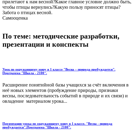
прилетают к нам весной?Какое главное условие должно быть,
чтобы птицы вернулись?Какую пользу приносят птицы?
Забота о птицах весной.
Самооценка
По теме: методические разработки,
презентации и конспекты
Урок по окружающему миру в 1 классе "Весна – природа пробуждается".
Программа "Школа - 2100".
Расширение понятийной базы учащихся за счёт включения в
неё новых элементов (пробуждение природы, признаки
весны, последовательность событий в природе и их связи) и
овладение материалом урока...
Презентация урока по окружающему миру в 1 классе. "Весна - природа
пробуждается".Программа "Школа - 2100".