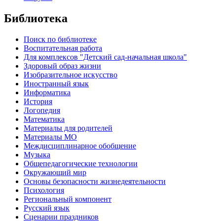
Библиотека
Поиск по библиотеке
Воспитательная работа
Для комплексов "Детский сад-начальная школа"
Здоровый образ жизни
Изобразительное искусство
Иностранный язык
Информатика
История
Логопедия
Математика
Материалы для родителей
Материалы МО
Междисциплинарное обобщение
Музыка
Общепедагогические технологии
Окружающий мир
Основы безопасности жизнедеятельности
Психология
Региональный компонент
Русский язык
Сценарии праздников