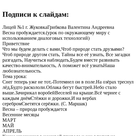
Подписи к слайдам:
Лицей №1 г. ЖуковкаГрибкова Валентина Андреевна
Весна пробуждается.(урок по окружающему миру с
использованием диалоговых технологий)
Приветствие
Что мы будем делать с вами,Чтоб природе стать друзьями?
Чтоб природе другом стать, Тайны все её узнать, Все загадки
разгадать, Научиться наблюдать,Будем вместе развивать
качество-внимательность, А поможет всё узнатьНаша
любознательность.
Тема урока:
Снег теперь уже не тот,-Потемнел он в поле.На озёрах треснул
лёд,Будто раскололи.Облака бегут быстрей.Небо стало
выше.Зачирикал воробейВеселей на крыше.Всё чернее с
каждым днёмСтёжки и дорожки,И на вербах
серебромСветятся серёжки. (С. Маршак)
Весна – природа пробуждается
Весенние месяцы
МАРТ
МАЙ
АПРЕЛЬ