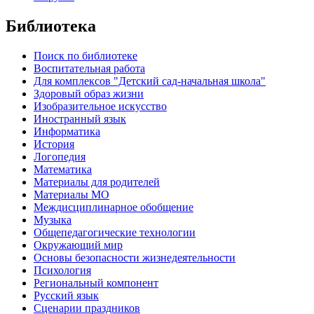
Библиотека
Поиск по библиотеке
Воспитательная работа
Для комплексов "Детский сад-начальная школа"
Здоровый образ жизни
Изобразительное искусство
Иностранный язык
Информатика
История
Логопедия
Математика
Материалы для родителей
Материалы МО
Междисциплинарное обобщение
Музыка
Общепедагогические технологии
Окружающий мир
Основы безопасности жизнедеятельности
Психология
Региональный компонент
Русский язык
Сценарии праздников