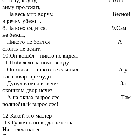
6.Лечу, кручу, 7.Всю
зиму пролежит,
На весь мир ворчу. Весной
в речку убежит.
8.На всех садится, 9.Сам
не бежит,
Никого не боится А
стоять не велит.
10.Он вошёл – никто не видел,
11.Побелело за ночь всюду
Он сказал – никто не слышал, А у
нас в квартире чудо!
Дунул в окна и исчез. За
окошком двор исчез -
А на окнах вырос лес. Там
волшебный вырос лес!
12 Какой это мастер
13.Гуляет в поле, да не конь
На стёкла нанёс