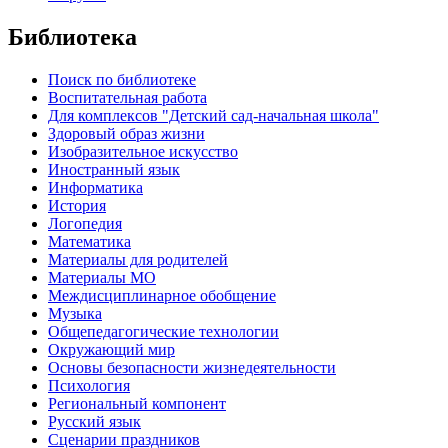
Библиотека
Поиск по библиотеке
Воспитательная работа
Для комплексов "Детский сад-начальная школа"
Здоровый образ жизни
Изобразительное искусство
Иностранный язык
Информатика
История
Логопедия
Математика
Материалы для родителей
Материалы МО
Междисциплинарное обобщение
Музыка
Общепедагогические технологии
Окружающий мир
Основы безопасности жизнедеятельности
Психология
Региональный компонент
Русский язык
Сценарии праздников