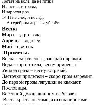
Летает на воле, да не птица
И листья, и травы,
И заросли роз.
14.И не снег, и не лёд,
А серебром деревья уберёт.
Весна
Март
– утро года.
Апрель
– водолей.
Май
– цветень
Приметы.
Весна – зажги снега, заиграй овражки!
Вода с гор потекла, весну принесла.
Увидел грача – весну встречай.
Ласточки прилетели – скоро гром загремит.
До первой грозы лягушки не квакают.
Пословицы.
Весенний дождь лишним не бывает.
Весна красна цветами, а осень пирогами.