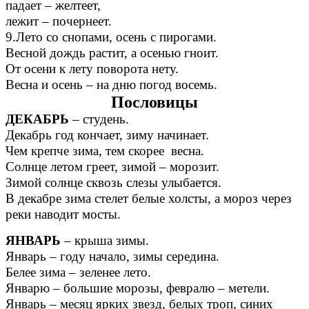
падает – желтеет,
лежит – почернеет.
9.Лето со снопами, осень с пирогами.
Весной дождь растит, а осенью гноит.
От осени к лету поворота нету.
Весна и осень – на дню погод восемь.
Пословицы
ДЕКАБРЬ
– студень.
Декабрь год кончает, зиму начинает.
Чем крепче зима, тем скорее весна.
Солнце летом греет, зимой – морозит.
Зимой солнце сквозь слезы улыбается.
В декабре зима стелет белые холсты, а мороз через
реки наводит мосты.
ЯНВАРЬ
– крыша зимы.
Январь – году начало, зимы середина.
Белее зима – зеленее лето.
Январю – большие морозы, февралю – метели.
Январь – месяц ярких звезд, белых троп, синих