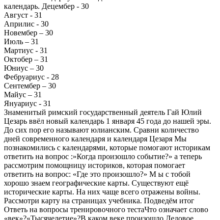
календарь. Децембер - 30
Август - 31
Априлис - 30
Новембер – 30
Июль – 31
Мартиус - 31
Октобер – 31
Юниус – 30
Фебруариус - 28
Сентембер – 30
Майус – 31
Януариус - 31
Знаменитый римский государственный деятель Гай Юлий
Цезарь ввёл новый календарь 1 января 45 года до нашей эры.
До сих пор его называют юлианским. Сравни количество
дней современного календаря и календаря Цезаря Мы
познакомились с календарями, которые помогают историкам
ответить на вопрос :»Когда произошло событие?» а теперь
рассмотрим помощницу историков, которая помогает
ответить на вопрос: «Где это произошло?» М ы с тобой
хорошо знаем географические карты. Существуют ещё
исторические карты. На них чаще всего отражены войны.
Рассмотри карту на страницах учебника. Подведём итог
Ответь на вопросы тренировочного тестаЧто означает слово
«век»?«Тысячелетие»?В каком веке произошло Ледовое