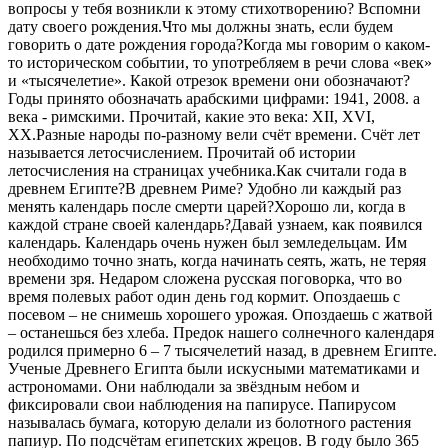
вопросы у тебя возникли к этому стихотворению? Вспомни
дату своего рождения.Что мы должны знать, если будем
говорить о дате рождения города?Когда мы говорим о каком-
то историческом событии, то употребляем в речи слова «век»
и «тысячелетие». Какой отрезок времени они обозначают?
Годы принято обозначать арабскими цифрами: 1941, 2008. а
века - римскими. Прочитай, какие это века: XII, XVI,
XX.Разные народы по-разному вели счёт времени. Счёт лет
называется летосчислением. Прочитай об истории
летосчисления на страницах учебника.Как считали года в
древнем Египте?В древнем Риме? Удобно ли каждый раз
менять календарь после смерти царей?Хорошо ли, когда в
каждой стране своей календарь?Давай узнаем, как появился
календарь. Календарь очень нужен был земледельцам. Им
необходимо точно знать, когда начинать сеять, жать, не теряя
времени зря. Недаром сложена русская поговорка, что во
время полевых работ один день год кормит. Опоздаешь с
посевом – не снимешь хорошего урожая. Опоздаешь с жатвой
– останешься без хлеба. Предок нашего солнечного календаря
родился примерно 6 – 7 тысячелетий назад, в древнем Египте.
Ученые Древнего Египта были искусными математиками и
астрономами. Они наблюдали за звёздным небом и
фиксировали свои наблюдения на папирусе. Папирусом
называлась бумага, которую делали из болотного растения
папиур. По подсчётам египетских жрецов. В году было 365