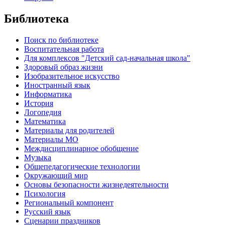
Библиотека
Поиск по библиотеке
Воспитательная работа
Для комплексов "Детский сад-начальная школа"
Здоровый образ жизни
Изобразительное искусство
Иностранный язык
Информатика
История
Логопедия
Математика
Материалы для родителей
Материалы МО
Междисциплинарное обобщение
Музыка
Общепедагогические технологии
Окружающий мир
Основы безопасности жизнедеятельности
Психология
Региональный компонент
Русский язык
Сценарии праздников