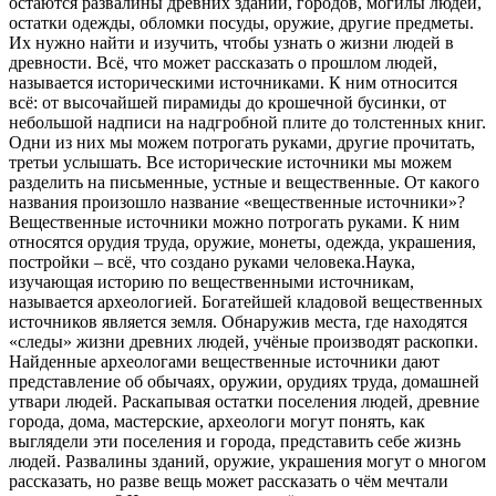
остаются развалины древних зданий, городов, могилы людей,
остатки одежды, обломки посуды, оружие, другие предметы.
Их нужно найти и изучить, чтобы узнать о жизни людей в
древности. Всё, что может рассказать о прошлом людей,
называется историческими источниками. К ним относится
всё: от высочайшей пирамиды до крошечной бусинки, от
небольшой надписи на надгробной плите до толстенных книг.
Одни из них мы можем потрогать руками, другие прочитать,
третьи услышать. Все исторические источники мы можем
разделить на письменные, устные и вещественные. От какого
названия произошло название «вещественные источники»?
Вещественные источники можно потрогать руками. К ним
относятся орудия труда, оружие, монеты, одежда, украшения,
постройки – всё, что создано руками человека.Наука,
изучающая историю по вещественными источникам,
называется археологией. Богатейшей кладовой вещественных
источников является земля. Обнаружив места, где находятся
«следы» жизни древних людей, учёные производят раскопки.
Найденные археологами вещественные источники дают
представление об обычаях, оружии, орудиях труда, домашней
утвари людей. Раскапывая остатки поселения людей, древние
города, дома, мастерские, археологи могут понять, как
выглядели эти поселения и города, представить себе жизнь
людей. Развалины зданий, оружие, украшения могут о многом
рассказать, но разве вещь может рассказать о чём мечтали