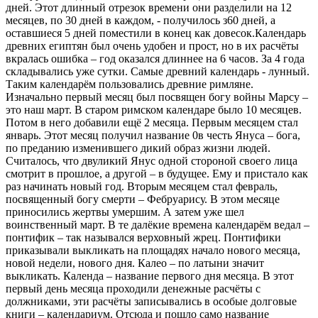
дней. Этот длинный отрезок времени они разделили на 12
месяцев, по 30 дней в каждом, - получилось з60 дней, а
оставшиеся 5 дней поместили в конец как довесок.Календарь
древних египтян был очень удобен и прост, но в их расчёты
вкралась ошибка – год оказался длиннее на 6 часов. За 4 года
складывались уже сутки. Самые древний календарь - лунный.
Таким календарём пользовались древние римляне.
Изначально первый месяц был посвящен богу войны Марсу –
это наш март. В старом римском календаре было 10 месяцев.
Потом в него добавили ещё 2 месяца. Первым месяцем стал
январь. Этот месяц получил название 0в честь Януса – бога,
по преданию изменившего дикий образ жизни людей.
Считалось, что двуликий Янус одной стороной своего лица
смотрит в прошлое, а другой – в будущее. Ему и пристало как
раз начинать новый год. Вторым месяцем стал февраль,
посвященный богу смерти – Фебруарису. В этом месяце
приносились жертвы умершим. А затем уже шел
воинственный март. В те далёкие времена календарём ведал –
понтифик – так назывался верховный жрец. Понтифики
приказывали выкликать на площадях начало нового месяца,
новой недели, нового дня. Калео – по латыни значит
выкликать. Календа – название первого дня месяца. В этот
первый день месяца проходили денежные расчёты с
должниками, эти расчёты записывались в особые долговые
книги – календариум. Отсюда и пошло само название