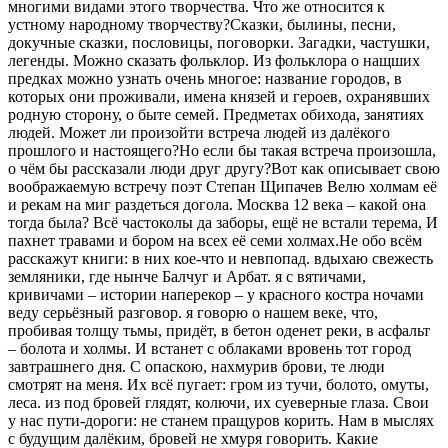
многими видами этого творчества. Что же относится к
устному народному творчеству?Сказки, былины, песни,
докучные сказки, пословицы, поговорки. Загадки, частушки,
легенды. Можно сказать фольклор. Из фольклора о нащших
предках можно узнать очень многое: название городов, в
которых они проживали, имена князей и героев, охранявших
родную сторону, о быте семей. Предметах обихода, занятиях
людей. Может ли произойти встреча людей из далёкого
прошлого и настоящего?Но если бы такая встреча произошла,
о чём бы рассказали люди друг другу?Вот как описывает свою
воображаемую встречу поэт Степан Щипачев Велю холмам её
и рекам на миг раздеться догола. Москва 12 века – какой она
тогда была? Всё частоколы да заборы, ещё не встали терема, И
пахнет травами и бором на всех её семи холмах.Не обо всём
расскажут книги: в них кое-что и невпопад. вдыхаю свежесть
земляники, где нынче Балчуг и Арбат. я с вятичами,
кривичами – истории наперекор – у красного костра ночами
веду серьёзный разговор. я говорю о нашем веке, что,
пробивая толщу тьмы, придёт, в бетон оденет реки, в асфальт
– болота и холмы. И встанет с облаками вровень тот город
завтрашнего дня. С опаскою, нахмурив брови, те люди
смотрят на меня. Их всё пугает: гром из тучи, болото, омуты,
леса. из под бровей глядят, колючи, их суеверные глаза. Свои
у нас пути-дороги: не станем пращуров корить. Нам в мыслях
с будущим далёким, бровей не хмуря говорить. Какие