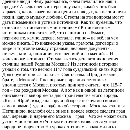
древние люди? Чему радовались, о чём печалились наши
предки? А ведь очень интересно узнать, какой у них был
характер, какие качества они ценили в людях, какие они пели
песни, какую музыку любили. Ответы на эти вопросы могут
дать письменные и устные источники. Как ты думаешь, что
относится к письменным источникам? К письменным
источникам относится всё, что написано на бумаге,
пергаменте, камне, дереве, металле, глине – на всё, на чём
можно писать.Это княжеские указы, грамоты, договоры о
мире и торговле между странами, деловые документы,
письма, книги, описания путешествий и сражений… И
конечно же летописи. Откуда взялась дата возникновения
столицы нашей Родины Москвы? Из летописей историки
узнали о том, что весной 1147 года суздальский князь Юрий
Долгорукий пригласил князя Святослава: «Приди ко мне ,
брате, в Москов!» Так впервые в древних летописях
упоминается о Москве, поэтому принято считать, что 11547
год – год рождения Москвы. А вот как в одной из летописей
описывается выбор места для строительства этого города.
«Князь Юрий, взыде на гору и обзоре с неё очами своими
семо и овамо (туда и сюда), по обе стороны Москвы-реки и за
Неглинною, возлюби сёла оные и повеле вскоре сделати град
мал, деревян, и нарече его Москва – град». Что же может быть
устным источником?Устным источником является устное
народное творчество.На уроках чтения мы знакомились с