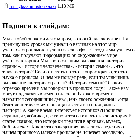
1.13 МБ
mir_glazami_istorika.rar
Подписи к слайдам:
Мы с тобой знакомимся с миром, который нас окружает. На
предыдущих уроках мы узнали о взглядах на этот мир
ученых-астрономов и ученых-географов. Сегодня мы узнаем о
том, как получают информацию об окружающем мире
учёные-историки.Мы часто слышим выражения «история
страны», «история человечества», «история семьи»…Что
такое история? Если ответить на этот вопрос кратко, то это
наука о прошлом. О чем же пойдёт речь, если ты услышишь
выражение «история страны»?«История семьи»?О каких
отрезках времени мы говорили в прошлом году? Также нам
могут подсказать времена глаголов.В каком времени
находится сегодняшний день? День твоего рождения?Когда
будет день твоего четырнадцатилетия и ты получишь
паспорт? А какое время интересует историков?Прочитай
страницы учебника, где говорится о том, что такое история.В
статье сказано, что историки трудятся в архивах, музеях,
библиотеках. Как в этих заведениях оказались сведения о
нашем прошлом?Далёкое прошлое не исчезает бесследно,