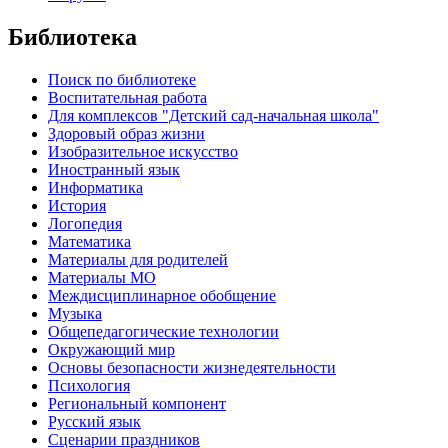
Библиотека
Поиск по библиотеке
Воспитательная работа
Для комплексов "Детский сад-начальная школа"
Здоровый образ жизни
Изобразительное искусство
Иностранный язык
Информатика
История
Логопедия
Математика
Материалы для родителей
Материалы МО
Междисциплинарное обобщение
Музыка
Общепедагогические технологии
Окружающий мир
Основы безопасности жизнедеятельности
Психология
Региональный компонент
Русский язык
Сценарии праздников