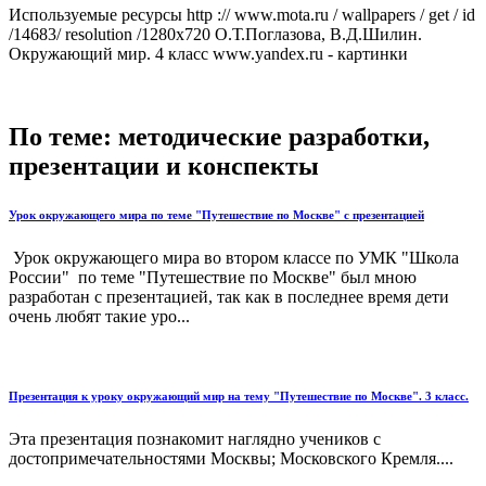
Используемые ресурсы http :// www.mota.ru / wallpapers / get / id
/14683/ resolution /1280x720 О.Т.Поглазова, В.Д.Шилин.
Окружающий мир. 4 класс www.yandex.ru - картинки
По теме: методические разработки,
презентации и конспекты
Урок окружающего мира по теме "Путешествие по Москве" с презентацией
Урок окружающего мира во втором классе по УМК "Школа
России" по теме "Путешествие по Москве" был мною
разработан с презентацией, так как в последнее время дети
очень любят такие уро...
Презентация к уроку окружающий мир на тему "Путешествие по Москве". 3 класс.
Эта презентация познакомит наглядно учеников с
достопримечательностями Москвы; Московского Кремля....