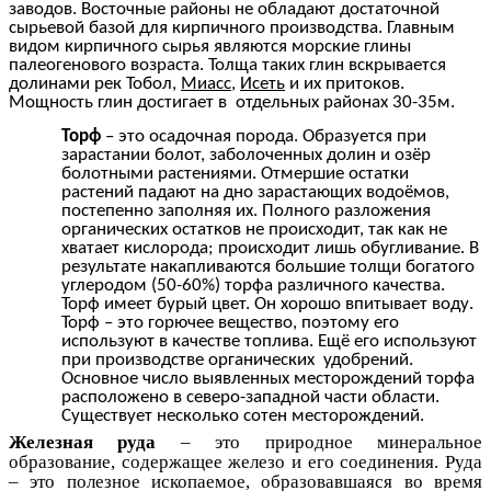
заводов. Восточные районы не обладают достаточной
сырьевой базой для кирпичного производства. Главным
видом кирпичного сырья являются морские глины
палеогенового возраста. Толща таких глин вскрывается
долинами рек Тобол,
Миасс
,
Исеть
и их притоков.
Мощность глин достигает в отдельных районах 30-35м.
Торф
– это осадочная порода. Образуется при
зарастании болот, заболоченных долин и озёр
болотными растениями. Отмершие остатки
растений падают на дно зарастающих водоёмов,
постепенно заполняя их. Полного разложения
органических остатков не происходит, так как не
хватает кислорода; происходит лишь обугливание. В
результате накапливаются большие толщи богатого
углеродом (50-60%) торфа различного качества.
Торф имеет бурый цвет. Он хорошо впитывает воду.
Торф – это горючее вещество, поэтому его
используют в качестве топлива. Ещё его используют
при производстве органических удобрений.
Основное число выявленных месторождений торфа
расположено в северо-западной части области.
Существует несколько сотен месторождений.
Железная руда
– это природное минеральное
образование, содержащее железо и его соединения. Руда
– это полезное ископаемое, образовавшаяся во время