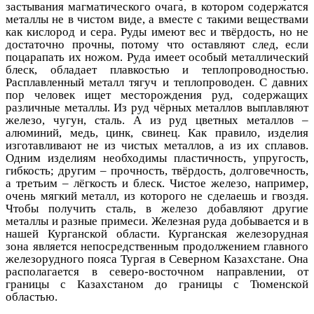
застывания магматического очага, в котором содержатся
металлы не в чистом виде, а вместе с такими веществами
как кислород и сера. Руды имеют вес и твёрдость, но не
достаточно прочны, потому что оставляют след, если
поцарапать их ножом. Руда имеет особый металлический
блеск, обладает плавкостью и теплопроводностью.
Расплавленный металл тягуч и теплопроводен. С давних
пор человек ищет месторождения руд, содержащих
различные металлы. Из руд чёрных металлов выплавляют
железо, чугун, сталь. А из руд цветных металлов –
алюминий, медь, цинк, свинец. Как правило, изделия
изготавливают не из чистых металлов, а из их сплавов.
Одним изделиям необходимы пластичность, упругость,
гибкость; другим – прочность, твёрдость, долговечность,
а третьим – лёгкость и блеск. Чистое железо, например,
очень мягкий металл, из которого не сделаешь и гвоздя.
Чтобы получить сталь, в железо добавляют другие
металлы и разные примеси. Железная руда добывается и в
нашей Курганской области. Курганская железорудная
зона является непосредственным продолжением главного
железорудного пояса Тургая в Северном Казахстане. Она
располагается в северо-восточном направлении, от
границы с Казахстаном до границы с Тюменской
областью.