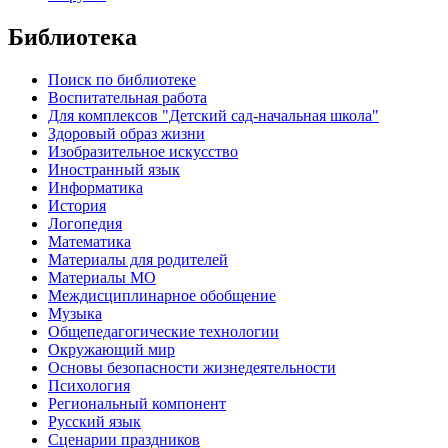
Библиотека
Поиск по библиотеке
Воспитательная работа
Для комплексов "Детский сад-начальная школа"
Здоровый образ жизни
Изобразительное искусство
Иностранный язык
Информатика
История
Логопедия
Математика
Материалы для родителей
Материалы МО
Междисциплинарное обобщение
Музыка
Общепедагогические технологии
Окружающий мир
Основы безопасности жизнедеятельности
Психология
Региональный компонент
Русский язык
Сценарии праздников