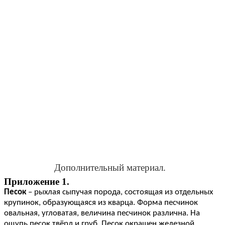
Дополнительный материал.
Приложение 1.
Песок
– рыхлая сыпучая порода, состоящая из отдельных
крупинок, образующаяся из кварца. Форма песчинок
овальная, угловатая, величина песчинок различна. На
ощупь песок твёрд и груб. Песок окрашен железной