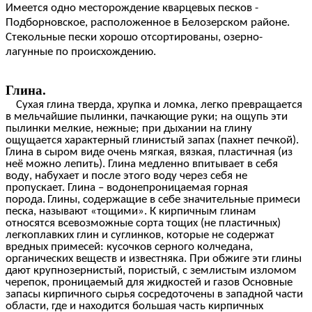
Имеется одно месторождение кварцевых песков -
Подборновское, расположенное в Белозерском районе.
Стекольные пески хорошо отсортированы, озерно-
лагунные по происхождению.
Глина.
Сухая глина тверда, хрупка и ломка, легко превращается
в мельчайшие пылинки, пачкающие руки; на ощупь эти
пылинки мелкие, нежные; при дыхании на глину
ощущается характерный глинистый запах (пахнет печкой).
Глина в сыром виде очень мягкая, вязкая, пластичная (из
неё можно лепить). Глина медленно впитывает в себя
воду, набухает и после этого воду через себя не
пропускает. Глина – водонепроницаемая горная
порода.
Глины, содержащие в себе значительные примеси
песка, называют «тощими». К кирпичным глинам
относятся всевозможные сорта тощих (не пластичных)
легкоплавких глин и суглинков, которые не содержат
вредных примесей: кусочков серного колчедана,
органических веществ и известняка. При обжиге эти глины
дают крупнозернистый, пористый, с землистым изломом
черепок, проницаемый для жидкостей и газов Основные
запасы кирпичного сырья сосредоточены в западной части
области, где и находится большая часть кирпичных