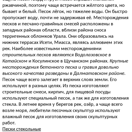
ржавчиной, поэтому чаще встречается жёлтого цвета, но
бывает и белый. Песок лёгок, но тяжелее воды. Он быстро
пропускает воду, почти не задерживая её. Месторождения
песков и песчано-гравийных смесей расположены в
западных районах области, вблизи района сноса
терригенных обломков Урала. Они образовались на
нижних террасах Исети, Миасса, являясь аллювием этих
рек. Наиболее известными месторождениями
строительных песков являются Водолазовское в
Катайском
и Косулинское в Щучанском районах.
Крупные
месторождения бетонного песка и гравия довольно
высокого качества разведаны в Далматовском районе.
Песок чаще всего залегает в верхних слоях земли. Его
используют в разных целях. Из песка изготовляют
строительные смеси, кирпич, для пищевой посуды
используют специальный песок, а так же для изготовления
стекла. В летнее время у берегов рек, озёр, а чаще всего
возле моря, любители песочных скульптур используют
влажный песок для изготовления своих скульптурных
работ.
Пески стекольные