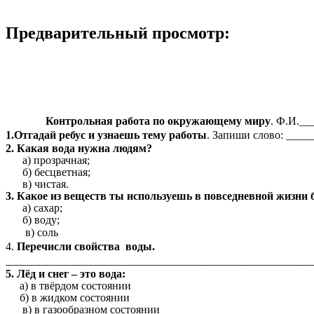
Предварительный просмотр:
Контрольная работа по окружающему миру
. Ф.И.__
1.Отгадай ребус и узнаешь тему работы
. Запиши слово: ____
2. Какая вода нужна людям?
а) прозрачная;
б) бесцветная;
в) чистая.
3. Какое из веществ ты используешь в повседневной жизни 
а) сахар;
б) воду;
в) соль
4.
Перечисли свойства воды.
_______________________________________________________
5. Лёд и снег – это вода:
а) в твёрдом состоянии
б) в жидком состоянии
в) в газообразном состоянии