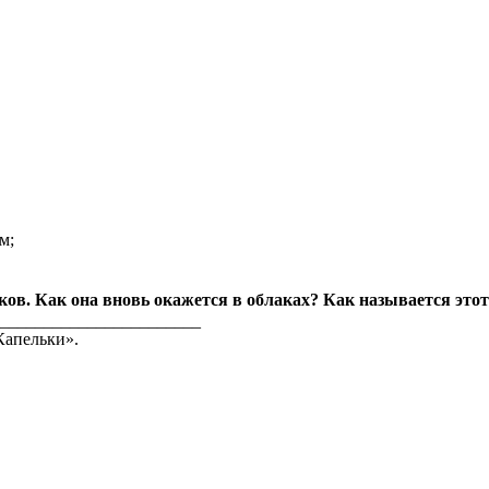
м;
ов. Как она вновь окажется в облаках? Как называется этот
_______________________
Капельки».