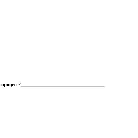
 процесс
?__________________________________