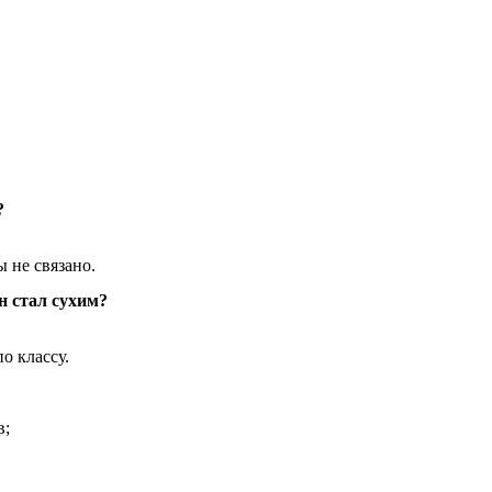
?
 не связано.
н стал сухим?
о классу.
в;