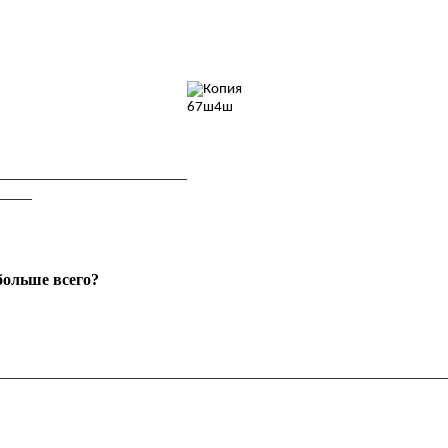
________________________
_____
больше всего?
________________________________________________________