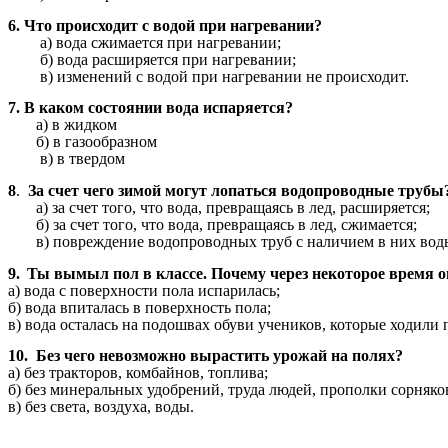
6. Что происходит с водой при нагревании?
а) вода сжимается при нагревании;
б) вода расширяется при нагревании;
в) изменений с водой при нагревании не происходит.
7. В каком состоянии вода испаряется?
а) в жидком
б) в газообразном
в) в твердом
8
.
За счет чего зимой могут лопаться водопроводные трубы
а) за счет того, что вода, превращаясь в лед, расширяется;
б) за счет того, что вода, превращаясь в лед, сжимается;
в) повреждение водопроводных труб с наличием в них воды
9.
Ты вымыл пол в классе. Почему через некоторое время о
а) вода с поверхности пола испарилась;
б) вода впиталась в поверхность пола;
в) вода осталась на подошвах обуви учеников, которые ходили п
10.
Без чего невозможно вырастить урожай на полях?
а) без тракторов, комбайнов, топлива;
б) без минеральных удобрений, труда людей, прополки сорняко
в) без света, воздуха, воды.