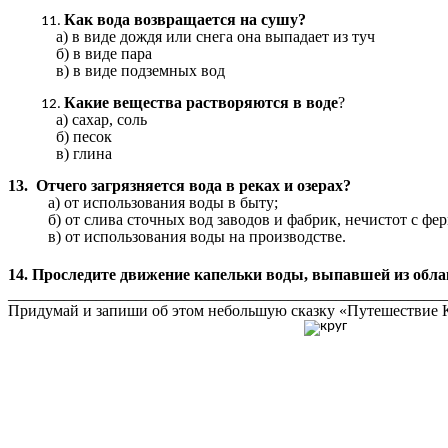
Как вода возвращается на сушу?
а) в виде дождя или снега она выпадает из туч
б) в виде пара
в) в виде подземных вод
Какие вещества растворяются в воде
?
а) сахар, соль
б) песок
в) глина
13.
Отчего загрязняется вода в реках и озерах?
а) от использования воды в быту;
б) от слива сточных вод заводов и фабрик, нечистот с фер
в) от использования воды на производстве.
14. Проследите движение капельки воды, выпавшей из облак
_______________________________________________________
Придумай и запиши об этом небольшую сказку «Путешествие 