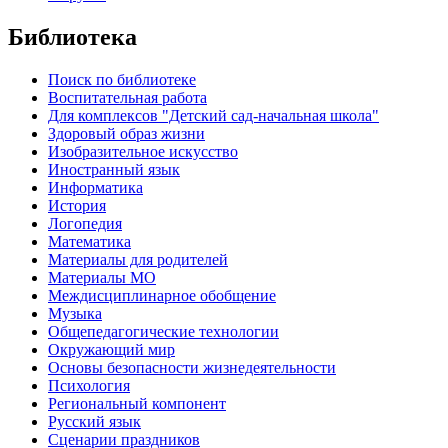
Библиотека
Поиск по библиотеке
Воспитательная работа
Для комплексов "Детский сад-начальная школа"
Здоровый образ жизни
Изобразительное искусство
Иностранный язык
Информатика
История
Логопедия
Математика
Материалы для родителей
Материалы МО
Междисциплинарное обобщение
Музыка
Общепедагогические технологии
Окружающий мир
Основы безопасности жизнедеятельности
Психология
Региональный компонент
Русский язык
Сценарии праздников