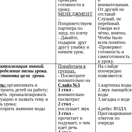
готовности к
внимательным.
уроку.
От друзей не
МЕНЕДЖМЕНТ
отставай
–
Слушай, не
Поприветствуем
перебивай.
партнера по
Говори все
лицу, по плечу
чётко, внятно,
- Давайте,
Чтобы было
подарим друг
всем понятно.
другу улыбку и
-Проверяют
начнем урок.
готовность и
самоготовность
к уроку.
Актуализация знаний.
Поработаем в
На слайде
ределение темы урока.
группах.
поочередно
становка цели урока.
- Посмотрите
появляются:
внимательно на
ль:
организовать и
Слайд №3
1.картинка воды
троить детей на работу;
1 стол
-
2.звук льющейся
меть проанализировать
внимательно
воды
туацию и назвать тему и
посмотрит
3.загадка о воде
ь урока;
2 стол -
вторить значение воды
послушает звук
4.ребус ВОДА
3 стол
-
Проговаривание
прочитает и
ответов по
подумает, о чем
очереди
идет речь