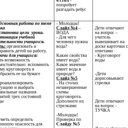
4 стол
-
попробует
разгадать ребус
 Основная работа по теме
- Молодцы!
ока
Слайд №4
–
Дети отвечают
становка цели урока.
ВОДА
на вопрос –
тивация учебной
- Для чего
учитель
ятельности учащихся.
человеку нужна
вывешивает на
ль:
организовать и
вода?
доске карточки 
равить детей на работу.
ответами
дачи для учащихся:
Какие свойства
- Круговорот
ать возможность
имеет вода?
воды
мостоятельно вспомнить
Какое значение
ему круговорота и
имеет вода в
бразить ее на бумаге
природе?
-Дети
Слайд №5
дорисовывают
проанализировать
- На столах
стрелки
туацию и выбрать
незавершенные
авильные названия
схемы
нятий трех состояний
круговорота.
ды
Дополните их
Дети отвечают
стрелками
на вопрос -
ТУЧКА
-Молодцы!
суметь определить
Проверка по
тинную опасность для
Слайду №5