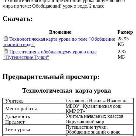
Технологическая карта и презентация урока окружающего
мира по теме: Обобщающий урок о воде. 2 класс
Скачать:
Вложение
Размер
28.95
Технологическая карта урока по теме "Обобщение
КБ
знаний о воде"
2.35
Презентация к обобщающему урок о воде
МБ
"Путешествие Тучки"
Предварительный просмотр:
Технологическая карта урока
Учитель
Лукоянова Наталья Ивановна
МБОУ «Кулангинская оош
Место работы
КМР РТ»
Должность
Учитель начальных классов
Предмет
Окружающий мир
Путешествие тучки.
Тема урока
Обобщение знаний о воде