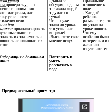
огов урока)
- Давайте
Правильное
ль:
проверить уровень
обсудим, над чем
отношение к
воения и понимания
заставила людей
воде
вого материала, дать
задуматься
- Каждый
енку успешности
тучка?
ребенок
стижения цели
Что вы уже
размышляет, что
дачи для
знали до урока, а
он узнал на
ащихся:
проанализировать
что услышали
уроке нового.
лученные знания и
впервые?
Что ему
ознавать их значимость и
-Выскажите свое
особенно было
товность использовать их
мнение вслух
интересным и п
жизни.
желанию
озвучивают его.
 Информация о домашнем
Повторить и
дании
уметь
рассказать о
воде
Предварительный просмотр: