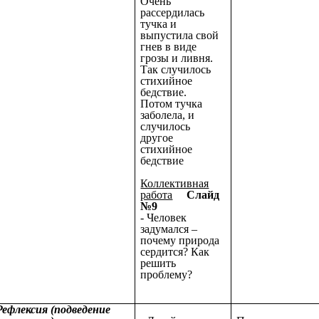
Очень
рассердилась
тучка и
выпустила свой
гнев в виде
грозы и ливня.
Так случилось
стихийное
бедствие.
Потом тучка
заболела, и
случилось
другое
стихийное
бедствие
Коллективная
работа
Слайд
№9
- Человек
задумался –
почему природа
сердится? Как
решить
проблему?
 Рефлексия (подведение