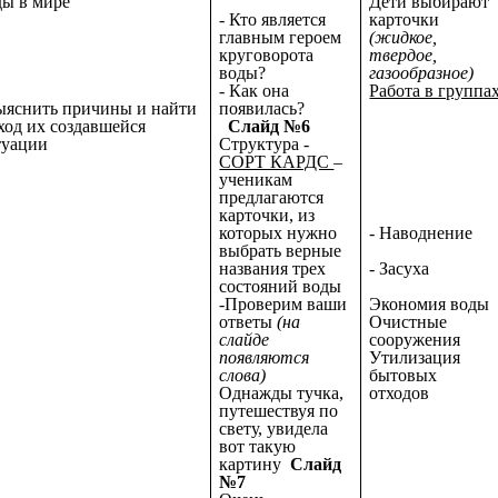
ды в мире
Дети выбирают
- Кто является
карточки
главным героем
(жидкое,
круговорота
твердое,
воды?
газообразное)
- Как она
Работа в группа
выяснить причины и найти
появилась?
ход их создавшейся
Слайд №6
туации
Структура -
СОРТ КАРДС
–
ученикам
предлагаются
карточки, из
которых нужно
- Наводнение
выбрать верные
названия трех
- Засуха
состояний воды
-Проверим ваши
Экономия воды
ответы
(на
Очистные
слайде
сооружения
появляются
Утилизация
слова)
бытовых
Однажды тучка,
отходов
путешествуя по
свету, увидела
вот такую
картину
Слайд
№7