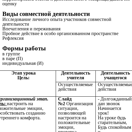
оценку
Виды совместной деятельности
Исследование личного опыта участников совместной
деятельности
Впечатления и переживания
Пробное действие в особо организованном пространстве
Рефлексия
Формы работы
в группе
в паре (П)
индивидуальная (И)
Этап урока
Деятельность
Деятельность
Цель:
учителя
учащегося
Осуществляемые
Осуществляемы
действия
действия
Организационный этап.
Слайд
- Долгожданный
ль:
настроить на
№2
Организация
дан звонок
ложительные эмоции,
ситуации,
Начинается
особствовать созданию
позволяющей
урок!
утреннего комфорта.
настроится на
На уроке будь
положительные
старательным,
эмоции,
Будь спокойным
проверка
и