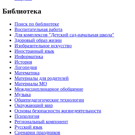
Библиотека
Поиск по библиотеке
Воспитательная работа
Для комплексов "Детский сад-начальная школа"
Здоровый образ жизни
Изобразительное искусство
Иностранный язык
Информатика
История
Логопедия
Математика
Материалы для родителей
Материалы МО
Междисциплинарное обобщение
Музыка
Общепедагогические технологии
Окружающий мир
Основы безопасности жизнедеятельности
Психология
Региональный компонент
Русский язык
Сценарии праздников