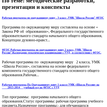
По теме: методические разработки,
презентации и конспекты
Рабочая программа по окружающему миру . 3 класс .УМК "Школа России" ФГОС
Программа по окружающему миру составлена на основе «
Закона РФ об образовании», Федерального государ­ственного
образовательного стандарта начального общего обра­зования,
Концепции духовно-нравст...
ФГОС Рабочая программа по окружающему миру 2 класс, УМК "Школа
России".Календарно-тематическое планирование с УУД , в соответствии с ФГОС.
Рабочая программа по окружающему миру 2 класса, УМК
«Школа России», составлена на основе федерального
компонента государственного стандарта основного общего
образования.Рабочая...
Рабочая программа По Окружающему миру 1 классе УМК «Школа России» на
____2013-2014__ учебный год по ФГОС с УУД
Тип программы: программа начального общего
образования.Статус программы: рабочая программа учебного
предмета.Назначение программы:- для обучающихся