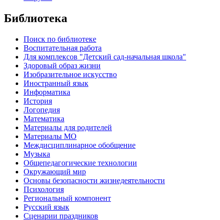
Библиотека
Поиск по библиотеке
Воспитательная работа
Для комплексов "Детский сад-начальная школа"
Здоровый образ жизни
Изобразительное искусство
Иностранный язык
Информатика
История
Логопедия
Математика
Материалы для родителей
Материалы МО
Междисциплинарное обобщение
Музыка
Общепедагогические технологии
Окружающий мир
Основы безопасности жизнедеятельности
Психология
Региональный компонент
Русский язык
Сценарии праздников