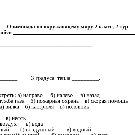
Олимпиада по окружающему миру 2 класс, 2 тур
йся ____________________________________________
_______________________________
_______________________________
________ 3 градуса тепла _________.
мотреть: а) направо б) налево в) назад
служба газа б) пожарная охрана в) скорая помощь
: а) вилка б) кастрюля в) половник
о в) нефть
 воздух в) вода
 наземный б) воздушный в) водный