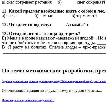
а) снег согревает растения б) снег сохраняет 
11. Какой предмет необходимо взять с собой в лес
а) часы б) компас в) термометр
12. Что дает город селу?
А) комбайн б
13. Отгадай, от чьего лица идёт речь?
Б) Меня в народе называют «медвежьей ягодой». Но 
что не обойтись им без меня во время простуды.
В) Я расту на болотах. Спелые ягоды – ярко-красн
___________________________________________
По теме: методические разработки, пр
Задания для олимпиады по окружающему миру "Мы и окружающий мир" для 3 клас
Олимпиадные задания по окружающему миру для 3 класса....
Олимпиада по окружающему миру 4 класс