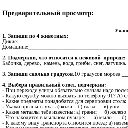
Предварительный просмотр:
Учащи
1. Запиши по 4 животных:
Дикие:______________________________________
Домашние:__________________________________
2. Подчеркни, что относится к неживой природе:
Бабочка, дерево, камень, вода, грибы, снег, лягушка.
3. Запиши сколько градусов.
10 градусов мороза 
4. Выбери правильный ответ, подчеркни:
- При переходе улицы обязательно сначала надо пос
- Какую службу можно вызвать по телефону 01? А) 
- Какие предметы понадобятся для сервировки стола
- Укажи органы слуха: а) кожа б) глаза в) уши
- Какие металлы тебе известны: а) гранит б) желез
- Что находится в мыльном пузыре: а) мыло б)
- К какому виду транспорта относится поезд: а)