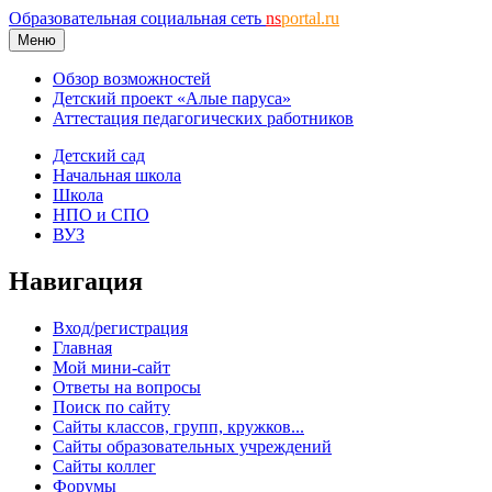
Образовательная социальная сеть
ns
portal.ru
Меню
Обзор возможностей
Детский проект «Алые паруса»
Аттестация педагогических работников
Детский сад
Начальная школа
Школа
НПО и СПО
ВУЗ
Навигация
Вход/регистрация
Главная
Мой мини-сайт
Ответы на вопросы
Поиск по сайту
Сайты классов, групп, кружков...
Сайты образовательных учреждений
Сайты коллег
Форумы