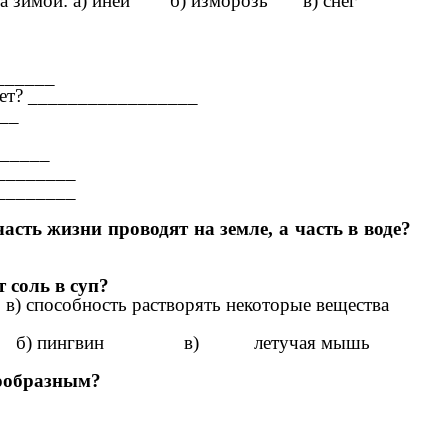
неба зимой: а) иней б) изморозь в) снег
______
ает? _________________
______
_____
________
________
рые часть жизни проводят на земле, а часть в
адут соль в суп?
собность растворять некоторые вещества
 б) пингвин в) летучая мышь
зообразным?