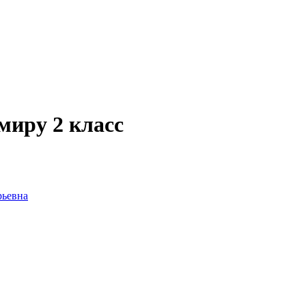
иру 2 класс
рьевна