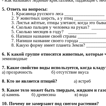
- Как называют ледяные кристаллики, падающие с 
5. Ответь на вопросы:
1. Красавица русского леса _________________
2. У животных шерсть, а у птиц _____________
3. Листья жёлтые, птицы улетают, когда это быв
4. Сколько пальцев у человека на руках? __
5. Сколько месяцев в году? ____________
6. Напиши название своей страны ____________
7. Напиши название своего города ___________
8. Какую форму имеет планета Земля? ________
6. К какой группе относятся животные, кото
земноводные
7. Какое свойство воды используется, когда кл
а) прозрачность б) отсутствие вкуса в) спо
8. Кто не является птицей?
а) ястреб
9. Какое тело может быть твердым, жидким и га
а) камень б) древесина в) вода
10. Почему не замерзают под снегом растения?