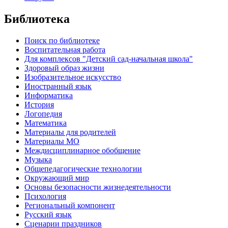
Библиотека
Поиск по библиотеке
Воспитательная работа
Для комплексов "Детский сад-начальная школа"
Здоровый образ жизни
Изобразительное искусство
Иностранный язык
Информатика
История
Логопедия
Математика
Материалы для родителей
Материалы МО
Междисциплинарное обобщение
Музыка
Общепедагогические технологии
Окружающий мир
Основы безопасности жизнедеятельности
Психология
Региональный компонент
Русский язык
Сценарии праздников