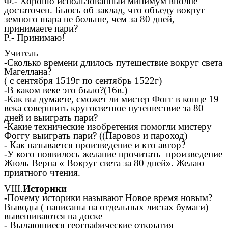
Ф.- Хорошо использованный минимум вполне
достаточен. Бьюсь об заклад, что объеду вокруг
земного шара не больше, чем за 80 дней,
принимаете пари?
Р.- Принимаю!
Учитель
-Сколько времени длилось путешествие вокруг света
Магеллана?
( с сентября 1519г по сентябрь 1522г)
-В каком веке это было?(16в.)
-Как вы думаете, сможет ли мистер Фогг в конце 19
века совершить кругосветное путешествие за 80
дней и выиграть пари?
-Какие технические изобретения помогли мистеру
Фоггу выиграть пари? ((Паровоз и пароход)
- Как называется произведение и кто автор?
-У кого появилось желание прочитать произведение
Жюль Верна « Вокруг света за 80 дней». Желаю
приятного чтения.
VIII.
Историки
-Почему историки называют Новое время новым?
Выводы ( написаны на отдельных листах бумаги)
вывешиваются на доске
- Выдающиеся географические открытия