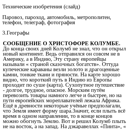
Технические изобретения (слайд)
Паровоз, пароход, автомобиль, метрополитен,
телефон, телеграф, фотография
3.Географы
СООБЩЕНИЕ О ХРИСТОФОРЕ КОЛУМБЕ.
До конца своих дней Колумб не знал, что он открыл
новый континент. Ведь отправился он совсем не в
Америку, а в Индию, Эту страну европейцы
называли « страной сказочных богатств». Оттуда
купеческие караваны везли золото и драгоценные
камни, тонкие ткани и пряности. На карте хорошо
видно, что короткий путь в Индию из Европы
проходит по суше (карта). Сухопутное путешествие
- долгое, трудное, опасное. Морским путём
перевозить товары намного легче и быстрее, но на
пути европейских мореплавателей лежала Африка.
Ещё в древности некоторые учёные предполагали,
что Земля имеет форму шара.3начит, если плыть всё
время в одном направлении, то в конце концов
можно обогнуть Землю. Вот и решил Колумб плыть
не на восток, а на запад. На дэкаравеллах «Пинта», «