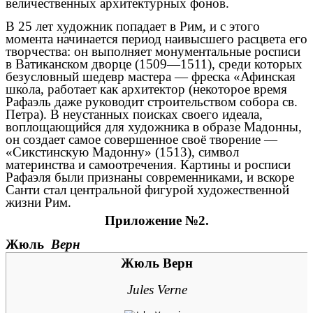
величественных архитектурных фонов.
В 25 лет художник попадает в Рим, и с этого
момента начинается период наивысшего расцвета его
творчества: он выполняет монументальные росписи
в Ватиканском дворце (
1509
—
1511
), среди которых
безусловный шедевр мастера — фреска «Афинская
школа, работает как архитектор (некоторое время
Рафаэль даже руководит строительством собора св.
Петра). В неустанных поисках своего идеала,
воплощающийся для художника в образе Мадонны,
он создает самое совершенное своё творение —
«
Сикстинскую Мадонну
» (
1513
), символ
материнства и самоотречения. Картины и росписи
Рафаэля были признаны современниками, и вскоре
Санти стал центральной фигурой художественной
жизни Рим.
Приложение №2.
Жюль
Верн
Жюль Верн
Jules Verne