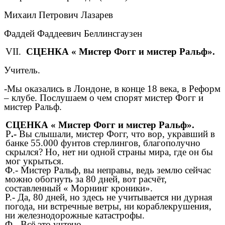
Михаил Петрович Лазарев
Фаддей Фаддеевич Беллинсгаузен
VII.
СЦЕНКА « Мистер Фогг и мистер Ральф».
Учитель.
-Мы оказались в Лондоне, в конце 18 века, в Реформ
– клубе. Послушаем о чем спорят мистер Фогг и
мистер Ральф.
СЦЕНКА « Мистер Фогг и мистер Ральф».
Р
.-
Вы слышали, мистер Фогг, что вор, укравший в
банке 55.000 фунтов стерлингов, благополучно
скрылся? Но, нет ни одной страны мира, где он бы
мог укрыться.
Ф.- Мистер Ральф, вы неправы, ведь землю сейчас
можно обогнуть за 80 дней, вот расчёт,
составленный « Морнинг кроники».
Р.- Да, 80 дней, но здесь не учитывается ни дурная
погода, ни встречные ветры, ни кораблекрушения,
ни железнодорожные катастрофы.
Ф.- Всё это учтено.