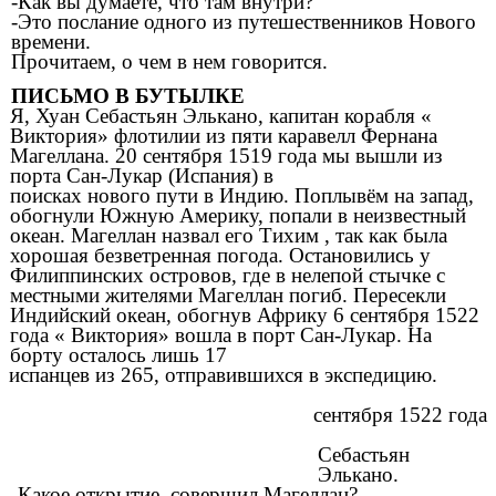
-Как вы думаете, что там внутри?
-Это послание одного из путешественников Нового
времени.
Прочитаем, о чем в нем говорится.
ПИСЬМО В БУТЫЛКЕ
Я, Хуан Себастьян Элькано, капитан корабля «
Виктория» флотилии из пяти каравелл Фернана
Магеллана. 20 сентября 1519 года мы вышли из
порта Сан-Лукар (Испания) в
поисках нового пути в Индию. Поплывём на запад,
обогнули Южную Америку, попали в неизвестный
океан. Магеллан назвал его Тихим , так как была
хорошая безветренная погода. Остановились у
Филиппинских островов, где в нелепой стычке с
местными жителями Магеллан погиб. Пересекли
Индийский океан, обогнув Африку 6 сентября 1522
года « Виктория» вошла в порт Сан-Лукар. На
борту осталось лишь 17
испанцев из 265, отправившихся в экспедицию.
сентября 1522 года
Себастьян
Элькано.
-Какое открытие совершил Магеллан?