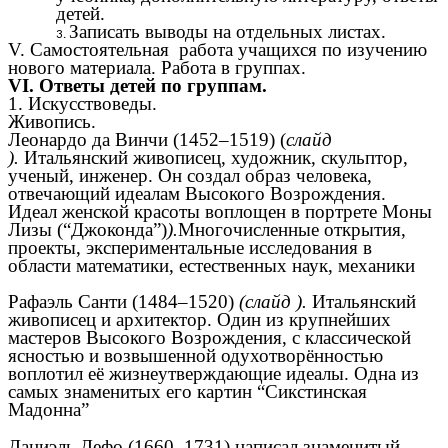
детей.
Записать выводы на отдельных листах.
V. Самостоятельная работа учащихся по изучению
нового материала. Работа в группах.
VI. Ответы детей по группам.
1. Искусствоведы.
Живопись.
Леонардо да Винчи (1452–1519) (
слайд
).
Итальянский живописец, художник, скульптор,
ученый, инженер. Он создал образ человека,
отвечающий идеалам Высокого Возрождения.
Идеал женской красоты воплощен в портрете Моны
Лизы (“Джоконда”)
).
Многочисленные открытия,
проекты, экспериментальные исследования в
области математики, естественных наук, механики
Рафаэль Санти (1484–1520)
(слайд ).
Итальянский
живописец и архитектор. Один из крупнейших
мастеров Высокого Возрождения, с классической
ясностью и возвышенной одухотворённостью
воплотил её жизнеутверждающие идеалы. Одна из
самых знаменитых его картин “Сикстинская
Мадонна”
Даниэль Дефо (1660–1731) написал знаменитый