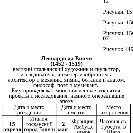
12
Рисунки. 15
Рисунки. 15
Рисунки. 15
07
Рисунок 14
Леонардо да Винчи
(1452 - 1519)
великий итальянский художник и скульптор,
исследователь, инженер-изобретатель,
архитектор и механик, химик, ботаник и анатом,
философ, поэт и музыкант.
Ему принадлежат многочисленные открытия,
проекты и исследования, намного опередившие
эпоху
Дата и место
Дата и место
Место
рождения
смерти
захоронения
Италия,
Франция,
Часовня св.
15
тосканский
2
Амбуаз,
Губерта, в
апреля
город Винчи
мая
замок
Шато