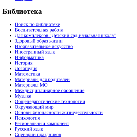
Библиотека
Поиск по библиотеке
Воспитательная работа
Для комплексов "Детский сад-начальная школа"
Здоровый образ жизни
Изобразительное искусство
Иностранный язык
Информатика
История
Логопедия
Математика
Материалы для родителей
Материалы МО
Междисциплинарное обобщение
Музыка
Общепедагогические технологии
Окружающий мир
Основы безопасности жизнедеятельности
Психология
Региональный компонент
Русский язык
Сценарии праздников