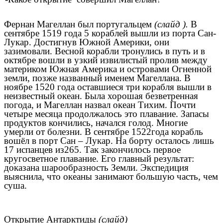
Фернан Магеллан был португальцем
(слайд ).
В
сентябре 1519 года 5 кораблей вышли из порта Сан-
Лукар. Достигнув Южной Америки, они
зазимовали. Весной корабли тронулись в путь и в
октябре вошли в узкий извилистый пролив между
материком Южная Америка и островами Огненной
земли, позже названный именем Магеллана. В
ноябре 1520 года оставшиеся три корабля вышли в
неизвестный океан. Была хорошая безветренная
погода, и Магеллан назвал океан Тихим. Почти
четыре месяца продолжалось это плавание. Запасы
продуктов кончились, начался голод. Многие
умерли от болезни. В сентябре 1522года корабль
вошёл в порт Сан – Лукар. На борту осталось лишь
17 испанцев из265. Так закончилось первое
кругосветное плавание. Его главный результат:
доказана шарообразность Земли. Экспедиция
выяснила, что океаны занимают большую часть, чем
суша.
Открытие Антарктиды
(слайд)