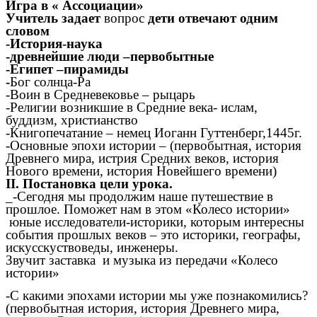
Игра в « Ассоциации»
Учитель задает
вопрос
дети отвечают одним
словом
-История-наука
-древнейшие люди –первобытные
-Египет –пирамиды
-
Бог солнца-Ра
-Воин в Средневековье – рыцарь
-Религии возникшие в Средние века- ислам,
буддизм, христианство
-Книгопечатание – немец Иоганн Гуттенберг,1445г.
-Основные эпохи истории – (первобытная, история
Древнего мира, истрия Средних веков, история
Нового времени, история Новейшего времени)
II. Постановка цели урока.
_-Сегодня мы продолжим наше путешествие в
прошлое. Поможет нам в этом «Колесо истории»
юные исследователи-историки, которым интересны
события прошлых веков – это историки, географы,
искусскуствоведы, инженеры.
Звучит заставка и музыка из передачи «Колесо
истории»
-С какими эпохами истории мы уже познакомились?
(первобытная история, история Древнего мира,