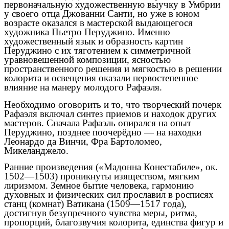
первоначальную художественную выучку в Умбрии
у своего отца Джованни Санти, но уже в юном
возрасте оказался в мастерской выдающегося
художника
Пьетро Перуджино
. Именно
художественный язык и образность картин
Перуджино с их тяготением к симметричной
уравновешенной композиции, ясностью
пространственного решения и мягкостью в решении
колорита и освещения оказали первостепенное
влияние на манеру молодого Рафаэля.
Необходимо оговорить и то, что творческий почерк
Рафаэля включал синтез приемов и находок других
мастеров. Сначала Рафаэль опирался на опыт
Перуджино, позднее поочерёдно — на находки
Леонардо да Винчи, Фра Бартоломео,
Микеланджело.
Ранние произведения («
Мадонна Конестабиле
», ок.
1502—1503) проникнуты изяществом, мягким
лиризмом. Земное бытие человека, гармонию
духовных и физических сил прославил в
росписях
станц (комнат) Ватикана
(
1509
—
1517 года
),
достигнув безупречного чувства меры, ритма,
пропорций, благозвучия колорита, единства фигур и