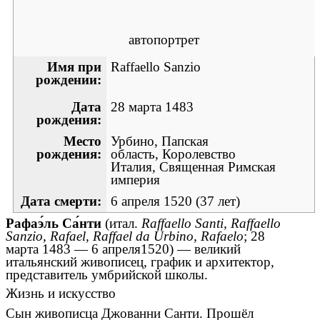
автопортрет
Имя при
Raffaello Sanzio
рождении:
Дата
28 марта
1483
рождения:
Место
Урбино
,
Папская
рождения:
область
,
Королевство
Италия
,
Священная Римская
империя
Дата смерти:
6 апреля
1520
(37 лет)
Рафаэ́ль Са́нти
(
итал.
Raffaello Santi, Raffaello
Sanzio, Rafael, Raffael da Urbino, Rafaelo
;
28
марта
1483
—
6 апреля
1520
) — великий
итальянский
живописец
,
график
и
архитектор
,
представитель
умбрийской школы
.
Жизнь и искусство
Сын живописца
Джованни Санти
. Прошёл