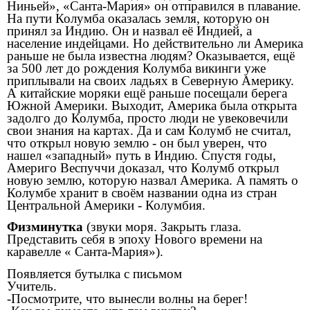
Ниньей», «Санта-Мария» он отправился в плавание.
На пути Колумба оказалась земля, которую он
принял за Индию. Он и назвал её Индией, а
население индейцами. Но действительно ли Америка
раньше не была известна людям? Оказывается, ещё
за 500 лет до рождения Колумба викинги уже
приплывали на своих ладьях в Северную Америку.
А китайские моряки ещё раньше посещали берега
Южной Америки. Выходит, Америка была открыта
задолго до Колумба, просто люди не увековечили
свои знания на картах. Да и сам Колумб не считал,
что открыл новую землю - он был уверен, что
нашел «западный» путь в Индию. Спустя годы,
Америго Веспуччи доказал, что Колумб открыл
новую землю, которую назвал Америка. А память о
Колумбе хранит в своём названии одна из стран
Центральной Америки - Колумбия.
Физминутка
(звуки моря. Закрыть глаза.
Представить себя в эпоху Нового времени на
каравелле « Санта-Мария»).
Появляется бутылка с письмом
Учитель.
-Посмотрите, что вынесли волны на берег!