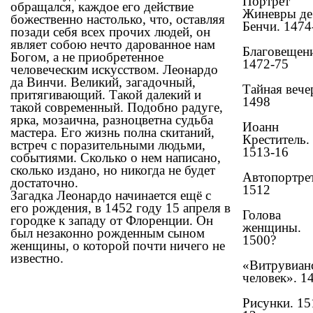
Портрет
обращался, каждое его действие
Жиневры де
божественно настолько, что, оставляя
Бенчи. 1474
позади себя всех прочих людей, он
являет собою нечто дарованное нам
Благовещени
Богом, а не приобретенное
1472-75
человеческим искусством. Леонардо
да Винчи. Великий, загадочный,
Тайная вече
притягивающий. Такой далекий и
1498
такой современный. Подобно радуге,
ярка, мозаична, разноцветна судьба
Иоанн
мастера. Его жизнь полна скитаний,
Креститель.
встреч с поразительными людьми,
1513-16
событиями. Сколько о нем написано,
сколько издано, но никогда не будет
Автопортрет
достаточно.
1512
Загадка Леонардо начинается ещё с
его рождения, в 1452 году 15 апреля в
Голова
городке к западу от Флоренции. Он
женщины.
был незаконно рожденным сыном
1500?
женщины, о которой почти ничего не
известно.
«Витрувиан
человек». 1
Рисунки. 15