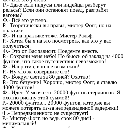
Р.- Даже если индусы или индейцы разберут
рельсы? Если они остановят поезд, разграбят
вагоны?
Ф.- Всё это учтено.
Р.- Теоретически вы правы, мистер Фогг, но на
практике.
Ф.- И на практике тоже. Мистер Ральф.
Р.- Хотел бы я на это посмотреть, как это у вас
получиться!
Ф.- Это от Вас зависит. Поедемте вместе.
Р.- Сохрани меня небо! Но бьюсь об заклад на 4000
фунтов, что такое путешествие невозможно!
Ф.- Напротив, вполне возможно!
Р.- Ну что ж, совершите его!
Ф.- Вокруг света за 80 дней? Охотно!
Р.- Это безумие1 Хорошо, мистер Фогг, я ставлю
4000 фунтов!
Ф.- Идёт. У меня есть 20000 фунтов стерлингов. Я
охотно рискну этой суммой!
Р.- 20000 фунтов... 20000 фунтов, которые вы
можете потерять из-за непредвиденной задержки!
Ф.- Непредвиденного не существует!
Р.- Мистер Фогг, но ведь срок 80 дней -
минимальный!