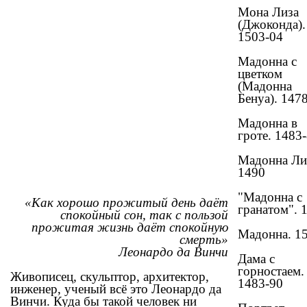
Мона Лиза
(Джоконда).
1503-04
Мадонна с
цветком
(Мадонна
Бенуа). 147
Мадонна в
гроте. 1483
Мадонна Ли
1490
"Мадонна с
«Как хорошо прожитый день даёт
гранатом". 
спокойный сон, так с пользой
прожитая жизнь даёт спокойную
Мадонна. 1
смерть»
Леонардо да Винчи
Дама с
горностаем.
Живописец, скульптор, архитектор,
1483-90
инженер, ученый всё это Леонардо да
Винчи. Куда бы такой человек ни