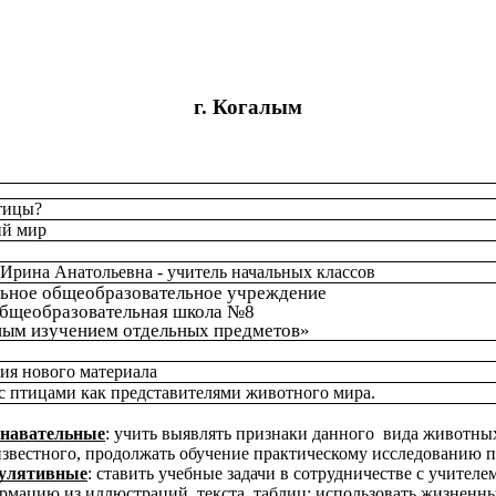
г. Когалым
тицы?
й мир
Ирина Анатольевна - учитель начальных классов
ьное общеобразовательное учреждение
общеобразовательная школа №8
ным изучением отдельных предметов»
ия нового материала
с птицами как представителями животного мира.
знавательные
: учить выявлять признаки данного вида животных
известного, продолжать обучение практическому исследованию 
гулятивные
: ставить учебные задачи в сотрудничестве с учителе
рмацию из иллюстраций, текста, таблиц; использовать жизненны