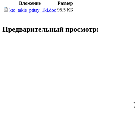
Вложение
Размер
95.5 КБ
kto_takie_ptitsy_1kl.doc
Предварительный просмотр: