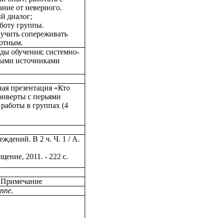
ание от неверного.
ый диалог;
аботу группы.
 учить сопереживать
отным.
ы обучения; системно-
ьными источниками
ая презентация «Кто
онверты с перьями
 работы в группах (4
дений. В 2 ч. Ч. 1 / А.
ение, 2011. - 222 с.
Примечание
ппе.