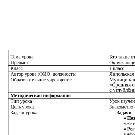
Тема урока
Кто такие п
Предмет
Окружающи
Класс
1 класс
Автор урока (ФИО, должность)
Янпольская 
Муниципал
Образовательное учреждение
«Средняя 
с углублён
Методическая информация
Тип урока
Урок изучен
Цель урока
Знакомство 
Задачи урока
Задачи
По
уже 
Ре
инфо