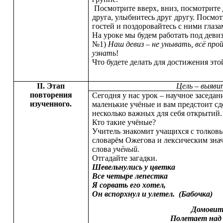
Посмотрите вверх, вниз, посмотрите 
друга, улыбнитесь друг другу. Посмот
гостей и поздоровайтесь с ними глаза
На уроке мы будем работать под деви
№1)
Наш девиз
–
не унывать, всё про
узнать
!
Что будете делать для достижения это
II. Этап
Цель – выяви
повторения
Сегодня у нас урок – научное заседан
изученного.
маленькие учёные и вам предстоит сд
несколько важных для себя открытий.
Кто такие учёные?
Учитель знакомит учащихся с толков
словарём Ожегова и лексическим зна
слова
учёный.
Отгадайте загадки.
Шевельнулись у цветка
Все четыре лепестка
Я сорвать его хотел,
Он вспорхнул и улетел. (Бабочка)
Домовит
Полетает над