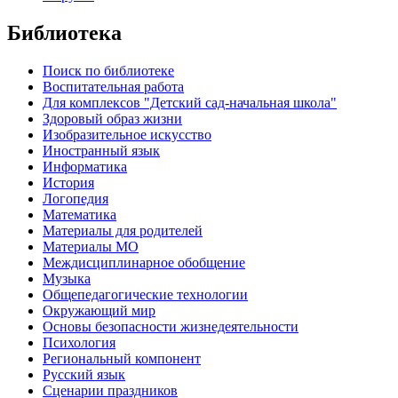
Библиотека
Поиск по библиотеке
Воспитательная работа
Для комплексов "Детский сад-начальная школа"
Здоровый образ жизни
Изобразительное искусство
Иностранный язык
Информатика
История
Логопедия
Математика
Материалы для родителей
Материалы МО
Междисциплинарное обобщение
Музыка
Общепедагогические технологии
Окружающий мир
Основы безопасности жизнедеятельности
Психология
Региональный компонент
Русский язык
Сценарии праздников