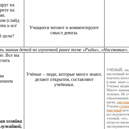
друг на
рите на
ми.
зом (слайд
йти и всё
Учащиеся читают и комментируют
смысл девиза.
й цели?
ть знания детей по изученной ранее теме «Рыбы», «Насекомые».
ие. Все вы
елать
УЧЁНЫЙ, -ая, 
наученный че
Учёные – люди, которые много знают,
ым
портить (поел
делают открытия, составляют
чением
в знач. знаю с
учебники.
Ученые медве
Много знающи
человек. Не о
образования).
науке,
научн
Ученая
степе
(
научный
колл
исследователь
ученый, -ого,
ая хозяйка
области науки
 лужайкой,
эксперимента