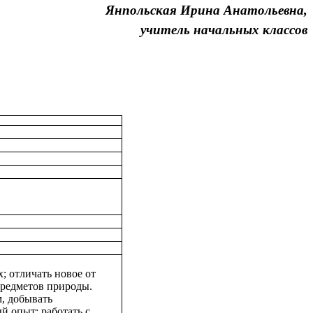
Янпольская Ирина Анатольевна,
учитель начальных классов
; отличать новое от
предметов природы.
м, добывать
й опыт; работать с