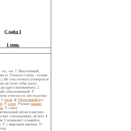
Слайд 1
1 мин.
-ое; -ен. 1. Выученный,
му-н. Ученого учить - только
.). Не учи ученого (говорится
ам, не хуже тебя; разг).
ди (дрессированные). 2.
й, образованный. У.
чень учен кто-н. (не подучил
 3.
полк
. ф.
Относящийся
к
ый
. У.
спор
. Ученое
звание
.
нь
. У. совет
егиальный орган в научно-
ских учреждениях, вузах). 4.
 м. Специалист в какой-н.
. У. с мировым именем. У.-
тор.