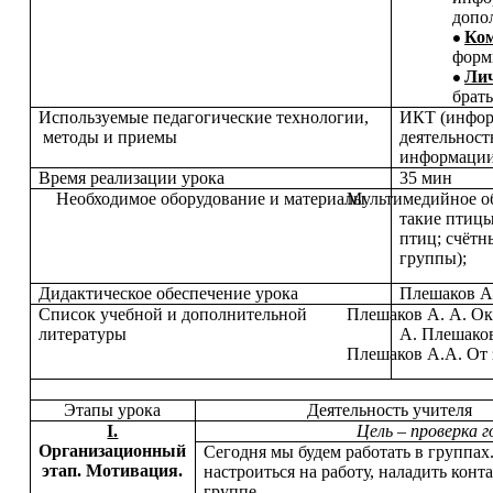
допо
Ко
форм
Ли
брат
Используемые педагогические технологии,
ИКТ (инфор
методы и приемы
деятельност
информации
Время реализации урока
35 мин
Необходимое оборудование и материалы
Мультимедийное об
такие птицы
птиц; счётн
группы);
Дидактическое обеспечение урока
Плешаков А.
Список учебной и дополнительной
Плешаков А. А. Ок
литературы
А. Плешаков
Плешаков А.А. От з
Этапы урока
Деятельность учителя
I.
Цель – проверка 
Организационный
Сегодня мы будем работать в группах
этап. Мотивация.
настроиться на работу, наладить конт
группе.