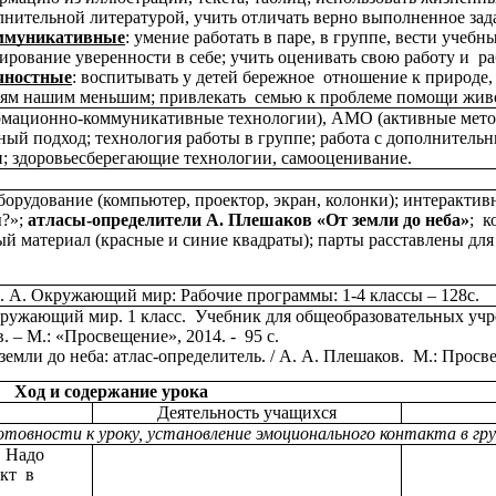
лнительной литературой, учить отличать верно выполненное зад
ммуникативные
: умение работать в паре, в группе, вести учебн
ирование уверенности в себе; учить оценивать свою работу и р
чностные
: воспитывать у детей бережное отношение к природе,
ьям нашим меньшим; привлекать семью к проблеме помощи жив
мационно-коммуникативные технологии), АМО (активные метод
ный подход; технология работы в группе; работа с дополнител
; здоровьесберегающие технологии, самооценивание.
орудование (компьютер, проектор, экран, колонки);
интерактивн
?»;
атласы-определители А. Плешаков «От земли до неба»
; к
ый материал (красные и синие квадраты); парты расставлены для
 А. Окружающий мир: Рабочие программы: 1-4 классы – 128с.
ружающий мир. 1 класс. Учебник для общеобразовательных учреж
. – М.: «Просвещение», 2014. - 95 с.
емли до неба: атлас-определитель. / А. А. Плешаков. М.: Просвещ
Ход и содержание урока
Деятельность учащихся
готовности к уроку, установление эмоционального контакта в гру
. Надо
акт в