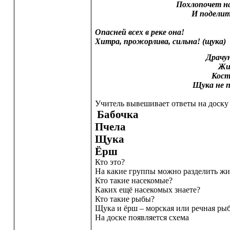
Похлопочет н
И поделит
Опасней всех в реке она!
Хитра, прожорлива, сильна! (щука)
Драчун
Жив
Кост
Щука не 
Учитель вывешивает ответы на доску
Бабочка
Пчела
Щука
Ёрш
Кто это?
На какие группы можно разделить ж
Кто такие насекомые?
Каких ещё насекомых знаете?
Кто такие рыбы?
Щука и ёрш – морская или речная ры
На доске появляется схема