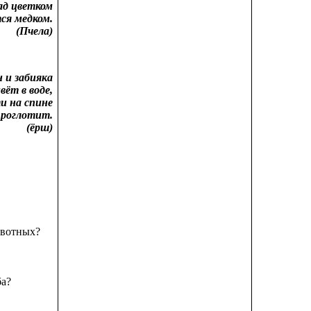
ад цветком
ся медком.
(Пчела)
 и забияка
ёт в воде,
и на спине
проглотит.
(ёрш)
ивотных?
ба?