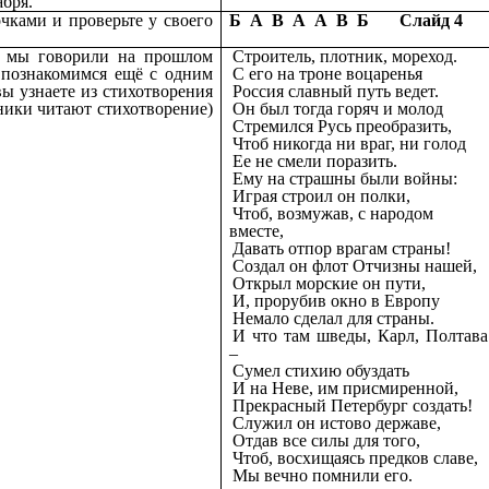
абря.
очками и проверьте у своего
Б А В А А В Б Слайд 4
и мы говорили на прошлом
Строитель, плотник, мореход.
познакомимся ещё с одним
С его на троне воцаренья
вы узнаете из стихотворения
Россия славный путь ведет.
ники читают стихотворение)
Он был тогда горяч и молод
Стремился Русь преобразить,
Чтоб никогда ни враг, ни голод
Ее не смели поразить.
Ему на страшны были войны:
Играя строил он полки,
Чтоб, возмужав, с народом
вместе,
Давать отпор врагам страны!
Создал он флот Отчизны нашей,
Открыл морские он пути,
И, прорубив окно в Европу
Немало сделал для страны.
И что там шведы, Карл, Полтава
–
Сумел стихию обуздать
И на Неве, им присмиренной,
Прекрасный Петербург создать!
Служил он истово державе,
Отдав все силы для того,
Чтоб, восхищаясь предков славе,
Мы вечно помнили его.