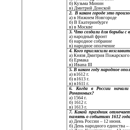
б) Кузьма Минин
в) Дмитрий Донской
2. В каком городе это произ
а) в Нижнем Новгороде
б) В Екатеринбурге
в) в Москве
3. Что создали для борьбы с 
а) народный фронт
б) народное собрание
в) народное ополчение
4. Кого пригласили возглави
а) Князя Дмитрия Пожарского
б) Ермака
в) Ивана III
5. В каком году народное опо
а) в1612 г.
б) в1613 г.
в) в1611 г.
6. Когда в России начал
Романовых?
а) 1564 г.
б) 1612 г.
в) 1613 г.
7. Какой праздник отмечает
память о событиях 1612 год
а) День России – 12 июня.
б) День народного единства – 