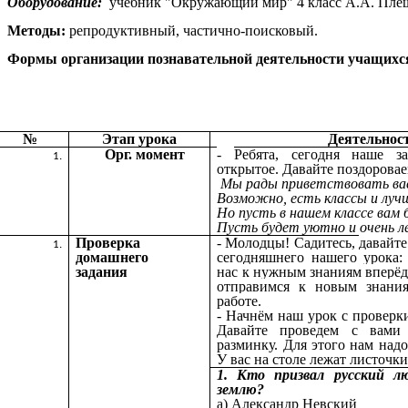
Оборудование:
учебник "Окружающий мир" 4 класс А.А. Плеша
Методы:
репродуктивный, частично-поисковый.
Формы организации познавательной деятельности учащихс
№
Этап урока
Деятельнос
Орг. момент
-
Ребята, сегодня наше з
открытое. Давайте поздоровае
Мы рады приветствовать вас
Возможно, есть классы и лучш
Но пусть в нашем классе вам 
Пусть будет уютно и очень ле
Проверка
- Молодцы! Садитесь,
давайте
домашнего
сегодняшнего нашего урока
задания
нас к нужным знаниям вперёд
отправимся к новым знани
работе.
- Начнём наш урок с проверк
Давайте проведем с вами
разминку. Для этого нам надо
У вас на столе лежат листочки
1. Кто призвал русский л
землю?
а) Александр Невский