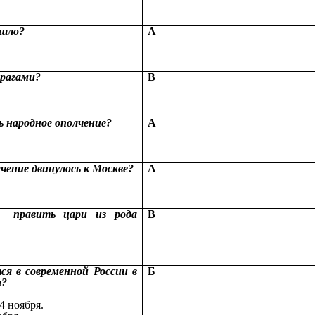
ошло?
А
врагами?
В
ть народное ополчение?
А
лчение двинулось к Москве?
А
и править цари из рода
В
ся в современной России в
Б
а?
4 ноября.