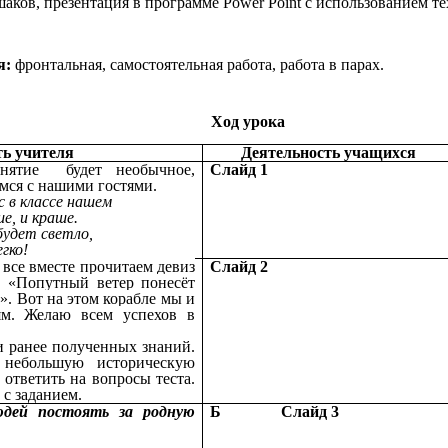
ков, презентация в программе Power Point с использованием т
я:
фронтальная, самостоятельная работа, работа в парах.
Ход урока
ть учителя
Деятельность учащихся
анятие будет необычное,
Слайд 1
мся с нашими гостями.
 в классе нашем
е, и краше.
будет светло,
гко!
 все вместе прочитаем девиз
Слайд 2
: «Попутный ветер понесёт
». Вот на этом корабле мы и
ям. Желаю всем успехов в
и ранее полученных знаний.
 небольшую историческую
 ответить на вопросы теста.
 с заданием.
юдей постоять за родную
Б Слайд 3