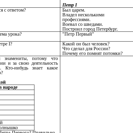
Петр I
ся с ответом?
Был царем.
Владел несколькими
профессиями.
Воевал со шведами.
Построил город Петербург.
тема урока?
"Петр Первый"
тре I?
Какой он был человек?
Что сделал для России?
Почему его помнят потомки?
и знамениты, потому что
рии и за свою деятельность
 Кто-нибудь знает какое
о?
кой
в народе
ий
Солнышко
 Петра Первого? Правильно -