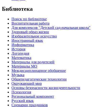
Библиотека
Поиск по библиотеке
Воспитательная работа
Для комплексов "Детский сад-начальная школа"
Здоровый образ жизни
Изобразительное искусство
Иностранный язык
Информатика
История
Логопедия
Математика
Материалы для родителей
Материалы МО
Междисциплинарное обобщение
Музыка
Общепедагогические технологии
Окружающий мир
Основы безопасности жизнедеятельности
Психология
Региональный компонент
Русский язык
Сценарии праздников