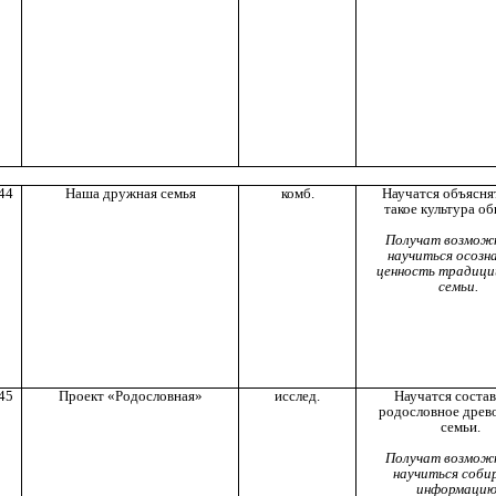
44
Наша дружная семья
комб.
Научатся объяснят
такое культура об
Получат возмож
научиться осозн
ценность традици
семьи.
45
Проект «Родословная»
исслед.
Научатся состав
родословное древ
семьи.
Получат возмож
научиться соби
информацию