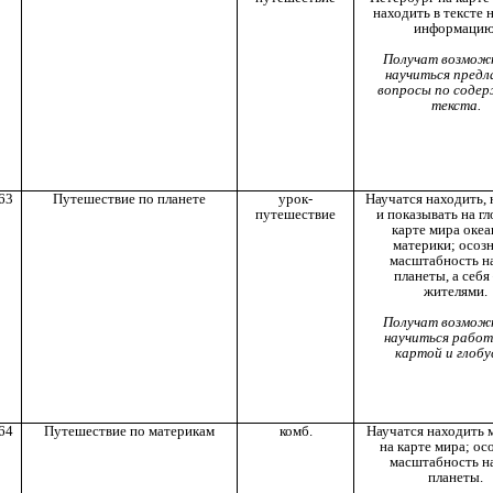
находить в тексте
информацию
Получат возмож
научиться предл
вопросы по соде
текста.
63
Путешествие по планете
урок-
Научатся находить, 
путешествие
и показывать на гл
карте мира океа
материки; осоз
масштабность н
планеты, а себя 
жителями.
Получат возмож
научиться работ
картой и глобу
64
Путешествие по материкам
комб.
Научатся находить 
на карте мира; ос
масштабность н
планеты.