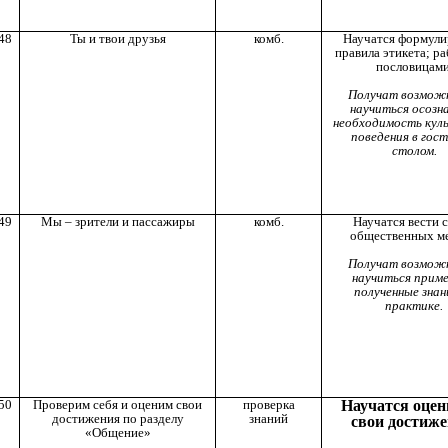
48
Ты и твои друзья
комб.
Научатся формули
правила этикета; ра
пословицами
Получат возмож
научиться осозн
необходимость кул
поведения в гост
столом.
49
Мы – зрители и пассажиры
комб.
Научатся вести с
общественных ме
Получат возмож
научиться прим
полученные знан
практике.
50
Проверим себя и оценим свои
проверка
Научатся оцен
достижения по разделу
знаний
свои достиже
«Общение»