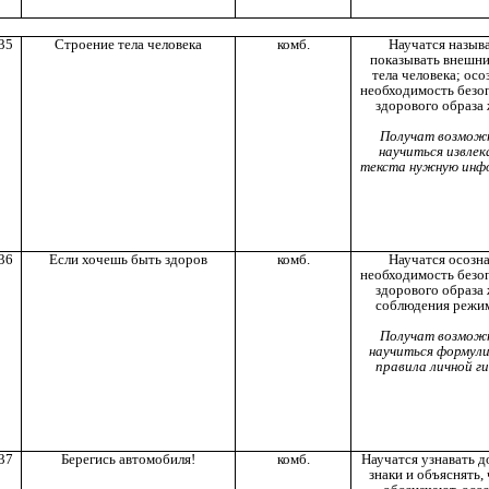
35
Строение тела человека
комб.
Научатся называ
показывать внешни
тела человека; осо
необходимость безо
здорового образа 
Получат возмож
научиться извлек
текста нужную инф
36
Если хочешь быть здоров
комб.
Научатся осозна
необходимость безо
здорового образа 
соблюдения режим
Получат возмож
научиться формул
правила личной ги
37
Берегись автомобиля!
комб.
Научатся узнавать 
знаки и объяснять,