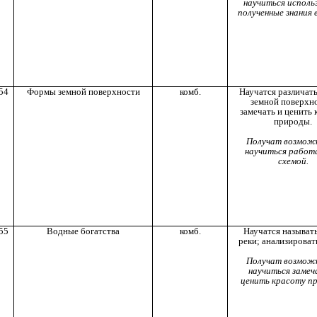
научиться исполь
полученные знания 
54
Формы земной поверхности
комб.
Научатся различат
земной поверхн
замечать и ценить 
природы.
Получат возмож
научиться работ
схемой.
55
Водные богатства
комб.
Научатся называть
реки; анализироват
Получат возмож
научиться замеч
ценить красоту п