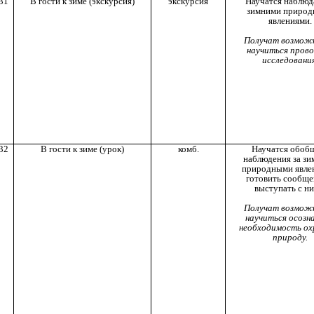
31
В гости к зиме (экскурсия)
экскурсия
Научатся наблюда
зимними приро
явлениями.
Получат возмож
научиться пров
исследования
32
В гости к зиме (урок)
комб.
Научатся обоб
наблюдения за з
природными явле
готовить сообще
выступать с ни
Получат возмож
научиться осозн
необходимость ох
природу.