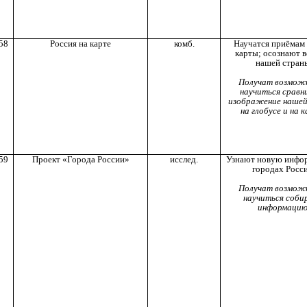
58
Россия на карте
комб.
Научатся приёмам
карты; осознают 
нашей стран
Получат возмож
научиться сравн
изображение наше
на глобусе и на 
59
Проект «Города России»
исслед.
Узнают новую инфо
городах Росси
Получат возмож
научиться соби
информацию