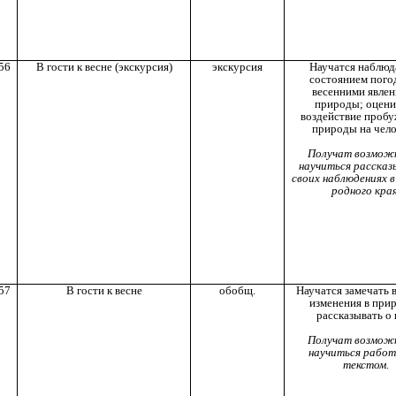
56
В гости к весне (экскурсия)
экскурсия
Научатся наблюда
состоянием погод
весенними явле
природы; оцени
воздействие проб
природы на чело
Получат возмож
научиться рассказ
своих наблюдениях 
родного края
57
В гости к весне
обобщ.
Научатся замечать 
изменения в прир
рассказывать о 
Получат возмож
научиться работ
текстом.