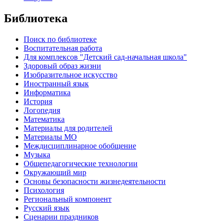
Библиотека
Поиск по библиотеке
Воспитательная работа
Для комплексов "Детский сад-начальная школа"
Здоровый образ жизни
Изобразительное искусство
Иностранный язык
Информатика
История
Логопедия
Математика
Материалы для родителей
Материалы МО
Междисциплинарное обобщение
Музыка
Общепедагогические технологии
Окружающий мир
Основы безопасности жизнедеятельности
Психология
Региональный компонент
Русский язык
Сценарии праздников