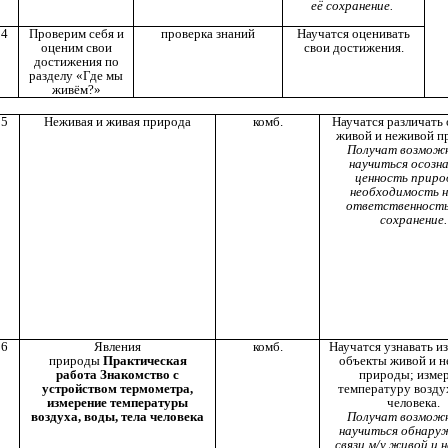
её сохранение.
4
Проверим себя и
проверка знаний
Научатся оценивать
оценим свои
свои достижения.
достижения по
разделу «Где мы
живём?»
5
Неживая и живая природа
комб.
Научатся различать
живой и неживой п
Получат возмож
научиться осозн
ценность приро
необходимость 
ответственность
сохранение.
6
Явления
комб.
Научатся узнавать и
природы
Практическая
объекты живой и 
работа Знакомство с
природы; изме
устройством термометра,
температуру воздух
измерение температуры
человека.
воздуха, воды, тела человека
Получат возмож
научиться обнару
связи м/у живой и 