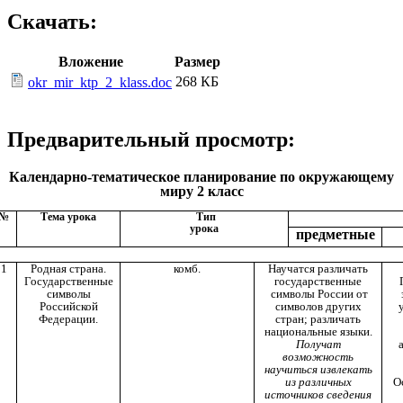
Скачать:
Вложение
Размер
268 КБ
okr_mir_ktp_2_klass.doc
Предварительный просмотр:
Календарно-тематическое планирование по окружающему
миру 2 класс
№
Тема урока
Тип
урока
предметные
1
Родная страна.
комб.
Научатся различать
Государственные
государственные
символы
символы России от
Российской
символов других
Федерации.
стран; различать
национальные языки.
Получат
возможность
научиться извлекать
из различных
О
источников сведения