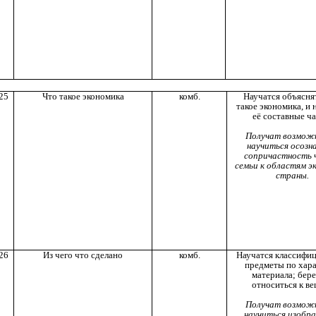
25
Что такое экономика
комб.
Научатся объяснят
такое экономика, и 
её составные ча
Получат возмож
научиться осозн
сопричастность 
семьи к областям э
страны.
26
Из чего что сделано
комб.
Научатся классифи
предметы по хар
материала; бер
относиться к ве
Получат возмож
научиться изоб