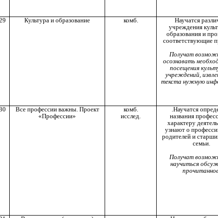
29
Культура и образование
комб.
Научатся разли
учреждения куль
образования и пр
соответствующие п
Получат возмож
осознавать необхо
посещения культ
учреждений, извле
текста нужную ин
30
Все профессии важны. Проект
комб.
.
Научатся опред
«Профессии»
исслед.
названия профес
характеру деятель
узнают о професси
родителей и старши
семьи.
Получат возмож
научиться обсу
прочитанное