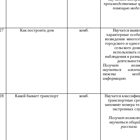
производственные ц
помощью модел
27
Как построить дом
комб.
Научатся выяв
характерные особ
возведения многоэ
городского и одно
сельского дом
использовать с
наблюдения в разн
деятельности
Получат возмо
научиться извле
текста необх
информацию.
28
Какой бывает транспорт
комб.
Научатся классифи
транспортные сре
запомнят номера т
экстренных сл
Получат возмож
научиться общий
рассказа.