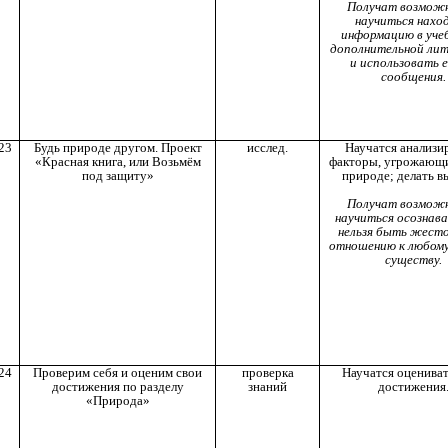
Получат возмож
научиться нахо
информацию в учеб
дополнительной ли
и использовать е
сообщения.
23
Будь природе другом. Проект
исслед.
Научатся анализи
«Красная книга, или Возьмём
факторы, угрожающ
под защиту»
природе; делать в
Получат возмож
научиться осознава
нельзя быть жест
отношению к любом
существу.
24
Проверим себя и оценим свои
проверка
Научатся оцениват
достижения по разделу
знаний
достижения
«Природа»