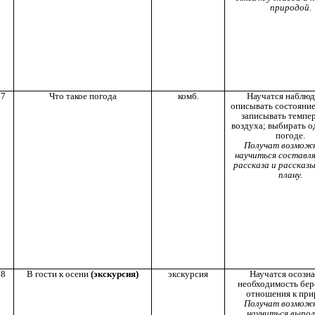
природой.
7
Что такое погода
комб.
Научатся наблюд
описывать состояние
записывать темпе
воздуха; выбирать о
погоде.
Получат возмож
научиться составл
рассказа и рассказ
плану.
8
В гости к осени
(экскурсия)
экскурсия
Научатся осозна
необходимость бе
отношения к при
Получат возмож
научиться выпо