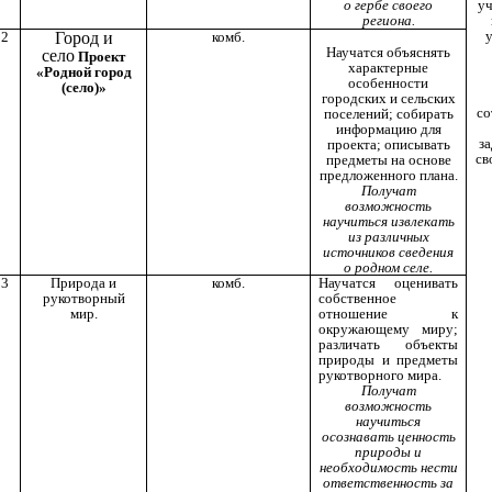
о гербе своего
уч
региона.
у
2
Город и
комб.
Научатся объяснять
село
Проект
характерные
«Родной город
особенности
(село)»
городских и сельских
со
поселений; собирать
информацию для
за
проекта; описывать
св
предметы на основе
предложенного плана.
Получат
возможность
научиться извлекать
из различных
источников сведения
о родном селе.
3
Природа и
комб.
Научатся оценивать
рукотворный
собственное
мир.
отношение к
окружающему миру;
различать объекты
природы и предметы
рукотворного мира.
Получат
возможность
научиться
осознавать ценность
природы и
необходимость нести
ответственность за