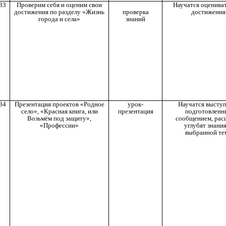
33
Проверим себя и оценим свои
Научатся оценива
проверка
достижения по разделу «Жизнь
достижения
знаний
города и села»
34
Презентация проектов «Родное
урок-
Научатся выступ
село», «Красная книга, или
презентация
подготовлен
Возьмём под защиту»,
сообщением, рас
«Профессии»
углубят знания
выбранной те