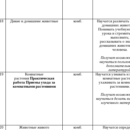
18
Дикие и домашние животные
комб.
Научатся различать
домашних живот
Понимать учебную
урока и стремить
выполнить;
рассказывать о зн
домашних животн
человека.
Получат возмож
научиться пользо
дополнительн
литературой
19
Комнатные
комб.
Научатся узнавать и
растения
Практическая
комнатные расте
работа Приемы ухода за
ухаживать за ком
комнатными растениями
растениями.
Получат возмож
научиться делать в
изученного матер
20
Животные живого
комб.
Научатся опреде