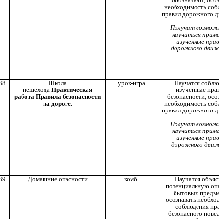
обозначают, осо
необходимость соб
правил дорожного д
Получат возмож
научиться прим
изученные пра
дорожного движ
38
Школа
урок-игра
Научатся соблю
пешехода
Практическая
изученные пра
работа Правила безопасности
безопасности, осо
на дороге.
необходимость соб
правил дорожного д
Получат возмож
научиться прим
изученные пра
дорожного движ
39
Домашние опасности
комб.
Научатся объяс
потенциальную оп
бытовых предме
осознавать необхо
соблюдения пр
безопасного повед