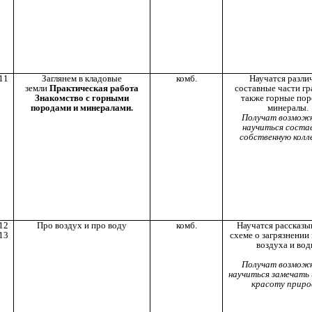
11
Заглянем в кладовые
комб.
Научатся разли
земли
Практическая работа
составные части гр
Знакомство с горными
также горные по
породами и минералами.
минералы.
Получат возмож
научиться соста
собственную колл
12
Про воздух и про воду
комб.
Научатся рассказы
13
схеме о загрязнении
воздуха и вод
Получат возмож
научиться замечать 
красоту приро