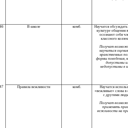
46
В школе
комб.
Научатся обсуждать
культуре общения в
осознают себя ч
классного коллек
Получат возмож
научиться оцени
нравственных по
формы поведения, 
допустимы и
недопустимы в ш
47
Правила вежливости
комб.
Научатся исполь
«вежливые» слова в
с другими люд
Получат возмож
применять пра
вежливости на пр