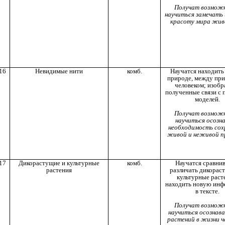
Получат возмож
научиться замечать 
красоту мира жив
16
Невидимые нити
комб.
Научатся находить 
природе, между пр
человеком; изобр
полученные связи с
моделей.
Получат возмож
научиться осозн
необходимость сох
живой и неживой п
17
Дикорастущие и культурные
комб.
Научатся сравнив
растения
различать дикорас
культурные раст
находить новую ин
в тексте.
Получат возмож
научиться осознава
растений в жизни ч