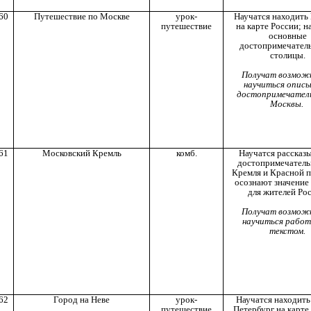
60
Путешествие по Москве
урок-
Научатся находить
путешествие
на карте России; н
основные
достопримечател
столицы.
Получат возмож
научиться опис
достопримечател
Москвы.
61
Московский Кремль
комб.
Научатся рассказы
достопримечатель
Кремля и Красной 
осознают значение
для жителей Рос
Получат возмож
научиться работ
текстом.
62
Город на Неве
урок-
Научатся находить
путешествие
Петербург на карте