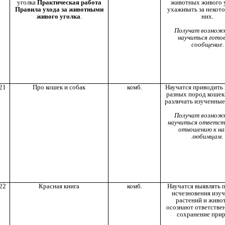
уголка
Практическая работа
животных живого у
Правила ухода за животными
ухаживать за некот
живого уголка
.
них.
Получат возмож
научиться гото
сообщение.
21
Про кошек и собак
комб.
Научатся приводить
разных пород кошек 
различать изученные
Получат возмож
научиться ответст
отношению к н
любимцам.
22
Красная книга
комб.
Научатся выявлять
исчезновения изу
растений и живо
осознают ответствен
сохранение при