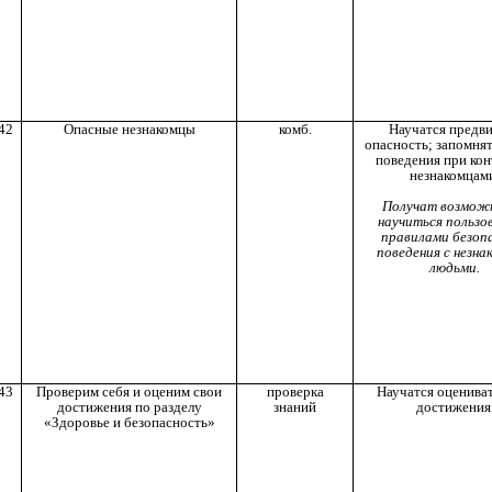
42
Опасные незнакомцы
комб.
Научатся предв
опасность; запомнят
поведения при кон
незнакомцам
Получат возмож
научиться пользо
правилами безоп
поведения с незн
людьми.
43
Проверим себя и оценим свои
проверка
Научатся оценива
достижения по разделу
знаний
достижения
«Здоровье и безопасность»