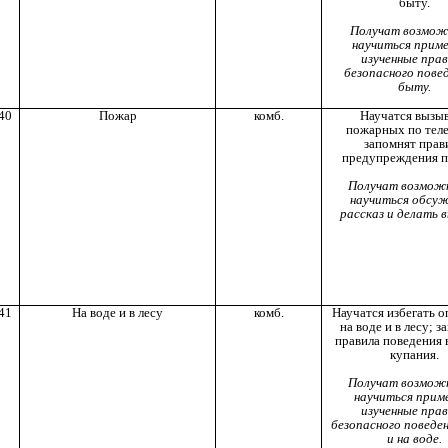
быту.
Получат возмож
научиться прим
изученные пра
безопасного повед
быту.
40
Пожар
комб.
Научатся вызы
пожарных по тел
запомнят прав
предупреждения п
Получат возмож
научиться обсу
рассказ и делать 
41
На воде и в лесу
комб.
Научатся избегать о
на воде и в лесу; 
правила поведения 
купания.
Получат возмож
научиться прим
изученные пра
безопасного поведен
и на воде.