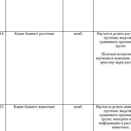
14
Какие бывают растения
комб.
Научатся делить рас
группам; выделя
сравнивать призна
групп.
Получат возмож
научиться замечать 
красоту мира рас
15
Какие бывают животные
комб.
Научатся делить жив
группам; выделя
сравнивать призна
групп; находить 
информацию в расс
животных.