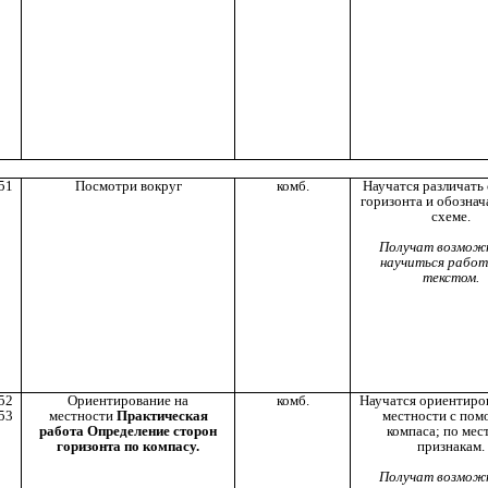
51
Посмотри вокруг
комб.
Научатся различать
горизонта и обознач
схеме.
Получат возмож
научиться работ
текстом.
52
Ориентирование на
комб.
Научатся ориентиро
53
местности
Практическая
местности с по
работа Определение сторон
компаса; по ме
горизонта по компасу.
признакам.
Получат возмож