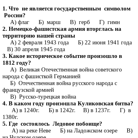
1.
Что не является государственным символом
России?
А) флаг Б) марш В) герб Г) гимн
2. Немецко-фашистская армия вторглась на
территорию нашей страны
А) 2 февраля 1943 года Б) 22 июня 1941 года
В) 30 апреля 1945 года
3.
Какое историческое событие произошло в
1812 году?
А) Великая Отечественная война советского
народа с фашисткой Германией
Б) Отечественная война русского народа с
французской армией
В) Русско-турецкая война
4. В каком году произошла Куликовская битва?
А) в 1240г. Б) в 1242г. В) в 1237г. Г) в
1380г.
5.
Где состоялось Ледовое побоище?
А) на реке Неве Б) на Ладожском озере В)
на Чудском озере