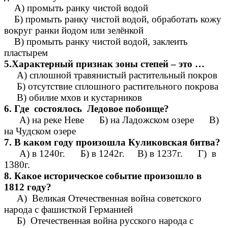
А) промыть ранку чистой водой
Б) промыть ранку чистой водой, обработать кожу
вокруг ранки йодом или зелёнкой
В) промыть ранку чистой водой, заклеить
пластырем
5.Характерный признак зоны степей – это …
А) сплошной травянистый растительный покров
Б) отсутствие сплошного растительного покрова
В) обилие мхов и кустарников
6.
Где состоялось Ледовое побоище?
А) на реке Неве Б) на Ладожском озере В)
на Чудском озере
7. В каком году произошла Куликовская битва?
А) в 1240г. Б) в 1242г. В) в 1237г. Г) в
1380г.
8.
Какое историческое событие произошло в
1812 году?
А) Великая Отечественная война советского
народа с фашисткой Германией
Б) Отечественная война русского народа с