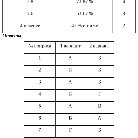
7-8
73-87 %
4
5-6
53-67 %
3
4 и менее
47 % и ниже
2
Ответы
№ вопроса
1 вариант
2 вариант
1
А
Б
2
Б
Б
3
А
Б
4
Б
Г
5
А
В
6
В
А
7
Г
Б