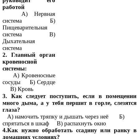
руководит его
работой
А) Нервная
система Б)
Пищеварительная
система В)
Дыхательная
система
2. Главный орган
кровеносной
системы:
А) Кровеносные
сосуды Б) Сердце
В) Кровь
3. Как следует поступить, если в помещении
много дыма, а у тебя першит в горле, слезятся
глаза?
А) намочить тряпку и дышать через неё Б)
спрятаться в шкаф В) распахнуть окно
4.Как нужно обработать ссадину или ранку в
домашних условиях?