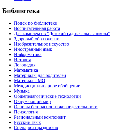
Библиотека
Поиск по библиотеке
Воспитательная работа
Для комплексов "Детский сад-начальная школа"
Здоровый образ жизни
Изобразительное искусство
Иностранный язык
Информатика
История
Логопедия
Математика
Материалы для родителей
Материалы МО
Междисциплинарное обобщение
Музыка
Общепедагогические технологии
Окружающий мир
Основы безопасности жизнедеятельности
Психология
Региональный компонент
Русский язык
Сценарии праздников