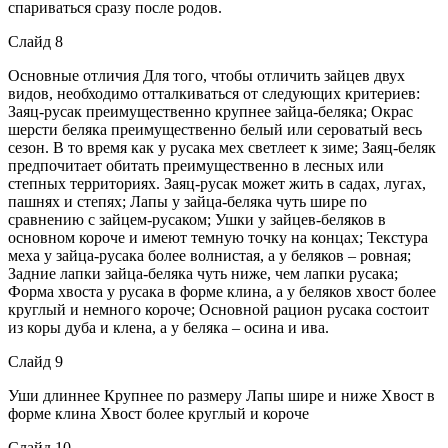
спариваться сразу после родов.
Слайд 8
Основные отличия Для того, чтобы отличить зайцев двух
видов, необходимо отталкиваться от следующих критериев:
Заяц-русак преимущественно крупнее зайца-беляка; Окрас
шерсти беляка преимущественно белый или сероватый весь
сезон. В то время как у русака мех светлеет к зиме; Заяц-беляк
предпочитает обитать преимущественно в лесных или
степных территориях. Заяц-русак может жить в садах, лугах,
пашнях и степях; Лапы у зайца-беляка чуть шире по
сравнению с зайцем-русаком; Ушки у зайцев-беляков в
основном короче и имеют темную точку на концах; Текстура
меха у зайца-русака более волнистая, а у беляков – ровная;
Задние лапки зайца-беляка чуть ниже, чем лапки русака;
Форма хвоста у русака в форме клина, а у беляков хвост более
круглый и немного короче; Основной рацион русака состоит
из коры дуба и клена, а у беляка – осина и ива.
Слайд 9
Уши длиннее Крупнее по размеру Лапы шире и ниже Хвост в
форме клина Хвост более круглый и короче
Слайд 10