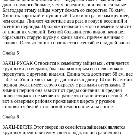
длина намного больше, чем у передних, они очень сильные.
Благодаря этому зайцы могут бежать со скоростью 70 км/ч.
Хвостик короткий и пушистый. Самки по размерам крупнее,
чем самцы. Линяют животные два раза в году: в весенний и
осенний периоды. Продолжительность этого времени зависит
от внешних условий. Весной большинство видов начинает
сбрасывать старую шубку с конца зимы, причем начиная с
головы. Осенью линька начинается в сентябре с задней части.
Слайд 5
ЗАЯЦ-РУСАК Относится к семейству зайцевых , отличается
крупными размерами, благодаря которым его невозможно
перепутать с другими видами. Длина тела достигает 68 см, вес
– 4-7 кг. Уши и хвост могут достигать в длину 14 см. В летний
период русак имеет серую окраску с разными оттенками. В
зимний период она зависит от среды обитания: в средней
полосе окраска не меняется, разве что становится светлей. А
вот в северных районах проживания шерсть у русаков
становится белой с полоской темного цвета на спине.
Слайд 6
ЗАЯЦ-БЕЛЯК Этот зверек из семейства зайцевых является
крупным представителем своего рода, но по сравнению с