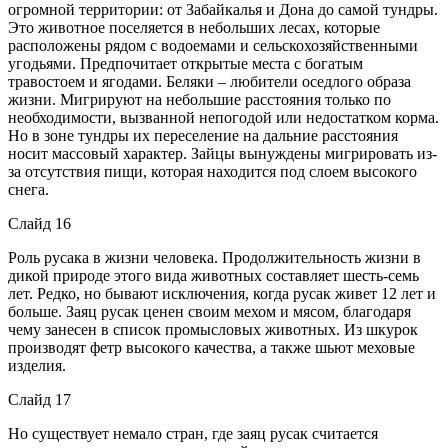
огромной территории: от Забайкалья и Дона до самой тундры.
Это животное поселяется в небольших лесах, которые
расположены рядом с водоемами и сельскохозяйственными
угодьями. Предпочитает открытые места с богатым
травостоем и ягодами. Беляки – любители оседлого образа
жизни. Мигрируют на небольшие расстояния только по
необходимости, вызванной непогодой или недостатком корма.
Но в зоне тундры их переселение на дальние расстояния
носит массовый характер. Зайцы вынуждены мигрировать из-
за отсутствия пищи, которая находится под слоем высокого
снега.
Слайд 16
Роль русака в жизни человека. Продолжительность жизни в
дикой природе этого вида животных составляет шесть-семь
лет. Редко, но бывают исключения, когда русак живет 12 лет и
больше. Заяц русак ценен своим мехом и мясом, благодаря
чему занесен в список промысловых животных. Из шкурок
производят фетр высокого качества, а также шьют меховые
изделия.
Слайд 17
Но существует немало стран, где заяц русак считается