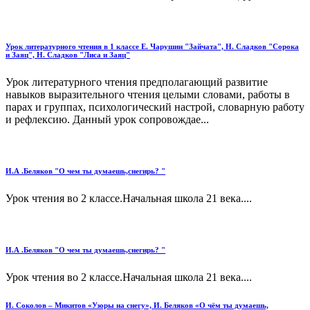
Урок литературного чтения в 1 классе Е. Чарушин "Зайчата", Н. Сладков "Сорока
и Заяц", Н. Сладков "Лиса и Заяц"
Урок литературного чтения предполагающий развитие
навыков выразительного чтения целыми словами, работы в
парах и группах, психологический настрой, словарную работу
и рефлексию. Данный урок сопровождае...
И.А .Беляков "О чем ты думаешь,снегирь? "
Урок чтения во 2 классе.Начальная школа 21 века....
И.А .Беляков "О чем ты думаешь,снегирь? "
Урок чтения во 2 классе.Начальная школа 21 века....
И. Соколов – Микитов «Узоры на снегу», И. Беляков «О чём ты думаешь,