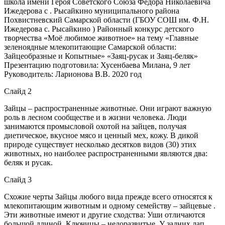
школа имени Героя Советского Союза Фёдора Николаевича
Ижедерова с . Рысайкино муниципального района
Похвистневский Самарской области (ГБОУ СОШ им. Ф.Н.
Ижедерова с. Рысайкино ) Районный конкурс детского
творчества «Моё любимое животное» на тему «Главные
зеленоядные млекопитающие Самарской области:
Зайцеобразные и Копытные» «Заяц-русак и Заяц-беляк»
Презентацию подготовила: Хусенбаева Милана, 9 лет
Руководитель: Ларионова В.В. 2020 год
Слайд 2
Зайцы – распространенные животные. Они играют важную
роль в лесном сообществе и в жизни человека. Люди
занимаются промысловой охотой на зайцев, получая
диетическое, вкусное мясо и ценный мех, кожу. В дикой
природе существует несколько десятков видов (30) этих
животных, но наиболее распространенными являются два:
беляк и русак.
Слайд 3
Схожие черты Зайцы любого вида прежде всего относятся к
млекопитающим животным и одному семейству – зайцевые .
Эти животные имеют и другие сходства: Уши отличаются
большой длиной. Ключицы – недоразвитые. У задних лап