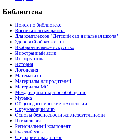
Библиотека
Поиск по библиотеке
Воспитательная работа
Для комплексов "Детский сад-начальная школа"
Здоровый образ жизни
Изобразительное искусство
Иностранный язык
Информатика
История
Логопедия
Математика
Материалы для родителей
Материалы МО
Междисциплинарное обобщение
Музыка
Общепедагогические технологии
Окружающий мир
Основы безопасности жизнедеятельности
Психология
Региональный компонент
Русский язык
Сценарии праздников