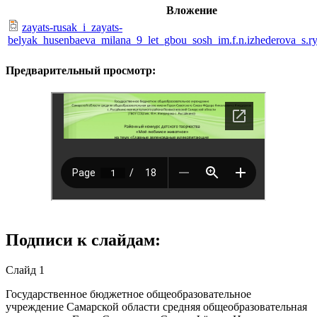
Вложение
zayats-rusak_i_zayats-
belyak_husenbaeva_milana_9_let_gbou_sosh_im.f.n.izhederova_s.ry
Предварительный просмотр:
Подписи к слайдам:
Слайд 1
Государственное бюджетное общеобразовательное
учреждение Самарской области средняя общеобразовательная