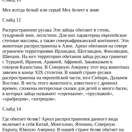
Мех всегда белый или серый Мех белеет к зиме
Слайд 12
Распространение русака Эти зайцы обитают в степи,
тундровой зоне, лесостепи. Для них характерны европейские
степные массивы, а также североафриканский континент. Эти
животные распространены в Азии. Ареал обитания на севере
ограничен территориями Ирландии, Шотландии, Финляндии,
Швеции. На юге территории обитания зайца русака граничат
с Турцией, Ираном, Аравией, Африкой, Закавказьем и
севером Казахстана. В Северную Америку этот вид животных
завезен в конце XIX столетия. В нашей стране русаки
распространены на европейской части, юге Сибири, Дальнем
Востоке. В честь этого животного, известного с древних
времен, сложены интересные сказки для детей и много басен,
в которых зайца называют «сереньким», «трусишкой»,
«храбрецом», «хитрецом».
Слайд 14
Где обитает беляк? Ареал распространения данного вида
включает в себя Китай, Монголию, Японию, Северную
Европу, Южную Америку. В нашей стране беляк обитает на