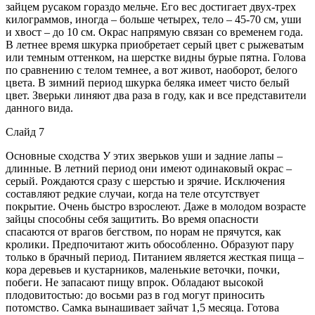
зайцем русаком гораздо мельче. Его вес достигает двух-трех
килограммов, иногда – больше четырех, тело – 45-70 см, уши
и хвост – до 10 см. Окрас напрямую связан со временем года.
В летнее время шкурка приобретает серый цвет с рыжеватым
или темным оттенком, на шерстке видны бурые пятна. Голова
по сравнению с телом темнее, а вот живот, наоборот, белого
цвета. В зимний период шкурка беляка имеет чисто белый
цвет. Зверьки линяют два раза в году, как и все представители
данного вида.
Слайд 7
Основные сходства У этих зверьков уши и задние лапы –
длинные. В летний период они имеют одинаковый окрас –
серый. Рождаются сразу с шерстью и зрячие. Исключения
составляют редкие случаи, когда на теле отсутствует
покрытие. Очень быстро взрослеют. Даже в молодом возрасте
зайцы способны себя защитить. Во время опасности
спасаются от врагов бегством, по норам не прячутся, как
кролики. Предпочитают жить обособленно. Образуют пару
только в брачный период. Питанием является жесткая пища –
кора деревьев и кустарников, маленькие веточки, почки,
побеги. Не запасают пищу впрок. Обладают высокой
плодовитостью: до восьми раз в год могут приносить
потомство. Самка вынашивает зайчат 1,5 месяца. Готова