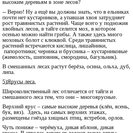
высоким деревьям в зоне лесов?
-- Верно! Ну а ещё вы должны знать, что в ельниках
почти нет кустарников, а упавшая хвоя затрудняет
рост травянистых растений. Чаще всего у подножия
хвойных лесов, в тайге селится мох, в котором
осенью можно найти грибы. А также здесь много
моховых болот с клюквой. Среди травянистых
растений встречаются кислица, лишайники,
папоротники; черника и брусника – кустарниковые
(жимолость, шиповник, смородина, багульник).
В смешанных лесах растут берёза, осина, ольха, дуб,
липа.
5)Ярусы леса.
Широколиственный лес отличается от тайги и
смешанного леса тем, что они – многоярусные.
Верхний ярус – самые высокие деревья (клён, ясень,
бук, вяз). Здесь, на самых верхних этажах,
размещены гнёзда хищных птиц, ястребов, орлов.
Чуть пониже – черёмуха, дикая яблоня, дикая
груша. В стволах деревьев делают дупла дятлы,