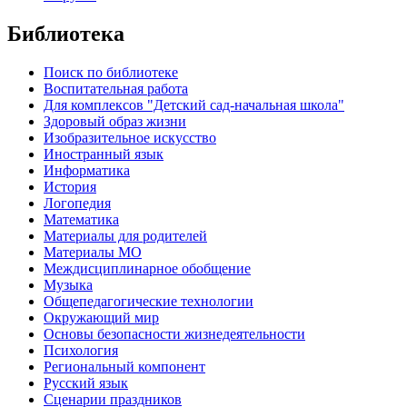
Библиотека
Поиск по библиотеке
Воспитательная работа
Для комплексов "Детский сад-начальная школа"
Здоровый образ жизни
Изобразительное искусство
Иностранный язык
Информатика
История
Логопедия
Математика
Материалы для родителей
Материалы МО
Междисциплинарное обобщение
Музыка
Общепедагогические технологии
Окружающий мир
Основы безопасности жизнедеятельности
Психология
Региональный компонент
Русский язык
Сценарии праздников