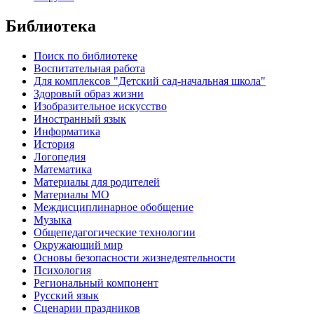
Библиотека
Поиск по библиотеке
Воспитательная работа
Для комплексов "Детский сад-начальная школа"
Здоровый образ жизни
Изобразительное искусство
Иностранный язык
Информатика
История
Логопедия
Математика
Материалы для родителей
Материалы МО
Междисциплинарное обобщение
Музыка
Общепедагогические технологии
Окружающий мир
Основы безопасности жизнедеятельности
Психология
Региональный компонент
Русский язык
Сценарии праздников