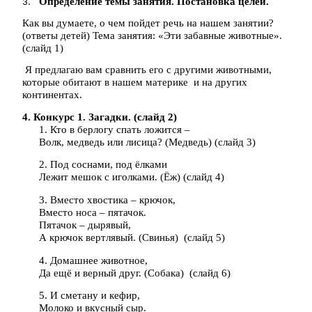
Определение темы занятия. Постановка целей.
Как вы думаете, о чем пойдет речь на нашем занятии?
(ответы детей) Тема занятия: «Эти забавные животные».
(слайд 1)
Я предлагаю вам сравнить его с другими животными,
которые обитают в нашем материке и на других
континентах.
4. Конкурс 1. Загадки. (слайд 2)
1. Кто в берлогу спать ложится –
Волк, медведь или лисица? (Медведь) (слайд 3)
2. Под соснами, под ёлками
Лежит мешок с иголками. (Ёж) (слайд 4)
3. Вместо хвостика – крючок,
Вместо носа – пятачок.
Пятачок – дырявый,
А крючок вертлявый. (Свинья) (слайд 5)
4. Домашнее животное,
Да ещё и верный друг. (Собака) (слайд 6)
5. И сметану и кефир,
Молоко и вкусный сыр.