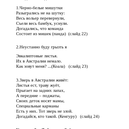
1.Черно-белые мишутки
Разыгрались не на шутку:
Весь вольер перевернули,
Съели весь бамбук, уснули.
Догадались, что команда
Состоит из мишек (панда) (слайд 22)
2.Неустанно буду грызть я
Эвкалиптовые листья.
Их в Австралии немало.
Как зовут меня? ...(Коала) (слайд 23)
3.Зверь в Австралии живёт:
Листья ест, траву жуёт,
Прыгает на задних лапах,
А передние – поджаты,
Своих деток носят мамы,
Специальные карманы
Есть у них. Тот зверь не злой.
Догадайся, кто такой. (Кенгуру) (слайд 24)