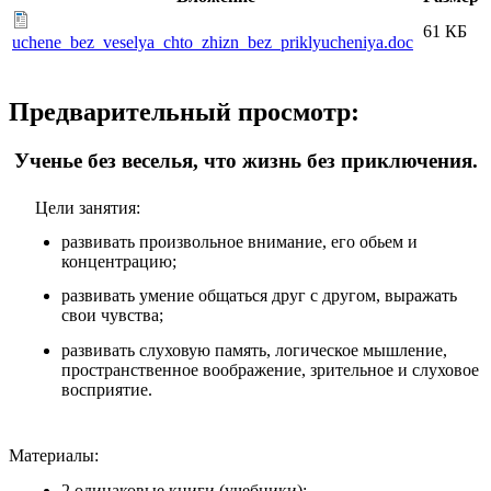
61 КБ
uchene_bez_veselya_chto_zhizn_bez_priklyucheniya.doc
Предварительный просмотр:
Ученье без веселья, что жизнь без приключения.
Цели занятия:
развивать произвольное внимание, его обьем и
концентрацию;
развивать умение общаться друг с другом, выражать
свои чувства;
развивать слуховую память, логическое мышление,
пространственное воображение, зрительное и слуховое
восприятие.
Материалы:
2 одинаковые книги (учебники);