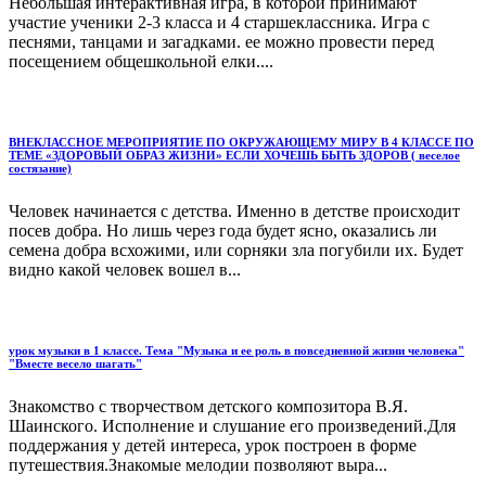
Небольшая интерактивная игра, в которой принимают
участие ученики 2-3 класса и 4 старшеклассника. Игра с
песнями, танцами и загадками. ее можно провести перед
посещением общешкольной елки....
ВНЕКЛАССНОЕ МЕРОПРИЯТИЕ ПО ОКРУЖАЮЩЕМУ МИРУ В 4 КЛАССЕ ПО
ТЕМЕ «ЗДОРОВЫЙ ОБРАЗ ЖИЗНИ» ЕСЛИ ХОЧЕШЬ БЫТЬ ЗДОРОВ ( веселое
состязание)
Человек начинается с детства. Именно в детстве происходит
посев добра. Но лишь через года будет ясно, оказались ли
семена добра всхожими, или сорняки зла погубили их. Будет
видно какой человек вошел в...
урок музыки в 1 классе. Тема "Музыка и ее роль в повседневной жизни человека"
"Вместе весело шагать"
Знакомство с творчеством детского композитора В.Я.
Шаинского. Исполнение и слушание его произведений.Для
поддержания у детей интереса, урок построен в форме
путешествия.Знакомые мелодии позволяют выра...