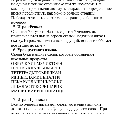
на одной и той же странице /с тем же номером/. По
команде игроки начинают дуть, стараясь за определенное
время перелистнуть как можно больше страниц.
Побеждает тот, кто оказался на странице с большим
номером.
Игра «Репка»
Ставится 7 стульев. На них садится 7 человек им
присваиваются имена героев сказки. Ведущий читает
сказку. Игрок, чье имя назвал ведущий, встает и оббегает
все стулья по кругу.
Урок русского языка.
Среди букв найдите слова, которые обозначают
школьные предметы.
ОВРУЧКАИПМЯЧИКТОРН
ПРНЕКУКЛАЛЬБОМИРПН
ТЕТЕТРАДЬТРОМИШКАИ
МПНЕЮЛАМИПЕНАЛТРГ
ПЕКАРАНДАШРНКУБИКИ
ЛШЖЛАСТИКОРНШАРИК
МАШИНКАИРНКНИГАНЦЫ
Игра «Цепочка»
Все по очереди называют слова, но начинаться они
должны на последнюю букву предыдущего слова. При
этом первый участник называет слово, второй слово