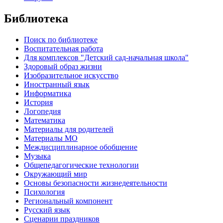
Библиотека
Поиск по библиотеке
Воспитательная работа
Для комплексов "Детский сад-начальная школа"
Здоровый образ жизни
Изобразительное искусство
Иностранный язык
Информатика
История
Логопедия
Математика
Материалы для родителей
Материалы МО
Междисциплинарное обобщение
Музыка
Общепедагогические технологии
Окружающий мир
Основы безопасности жизнедеятельности
Психология
Региональный компонент
Русский язык
Сценарии праздников