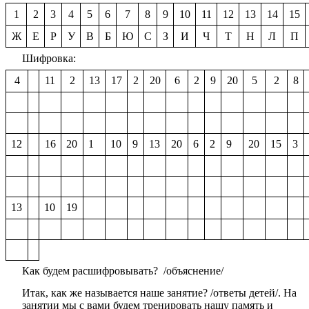
1
2
3
4
5
6
7
8
9
10
11
12
13
14
15
Ж
Е
Р
У
В
Б
Ю
С
З
И
Ч
Т
Н
Л
П
Шифровка:
4
11
2
13
17
2
20
6
2
9
20
5
2
8
12
16
20
1
10
9
13
20
6
2
9
20
15
3
13
10
19
Как будем расшифровывать? /объяснение/
Итак, как же называется наше занятие? /ответы детей/. На
занятии мы с вами будем тренировать нашу память и