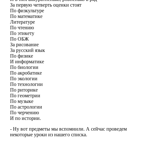
За первую четверть оценки стоят
По физкультуре
По математике
Литературе
По чтению
По этикету
По ОБЖ
За рисование
За русский язык
По физике
И информатике
По биологии
По акробатике
По экологии
По технологии
По риторике
По геометрии
По музыке
По астрологии
По черчению
И по истории.
- Ну вот предметы мы вспомнили. А сейчас проведем
некоторые уроки из нашего списка.