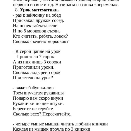
первого и свое и т.д. Начинаем со слова «перемена».
Урок математики.
- раз к зайчонку на обед
Прискакал дружок-сосед.
На пенек зайчата сели
И по 5 морковок съели.
Кто считать, ребята, ловок?
Сколько съедено морковок?
- К серой цапле на урок
Прилетело 7 сорок
А из них лишь 3 сороки
Приготовили уроки.
Сколько лодырей-сорок
Прилетело на урок?
- вяжет бабушка-лиса
Трем внучатам рукавицы
Подарю вам скоро внуки
Рукавички по две штуки.
Берегите не теряйте.
Сколько всех? Пересчитайте.
- четыре умные мышки читать любили книжки
Каждая из мышек прочла по 3 книжки.