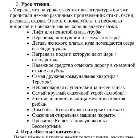
Урок чтения.
- Уверена, что на уроках чтения или литературы вы уже
прочитали немало различных произведений: стихи, басни,
рассказы, сказки. Ответьте пожалуйста, на несколько
вопросов и покажите как вы хорошо знаете сказки.
Лифт для нечистой силы. /труба/
Персонаж, лопнувший от смеха. /пузырь/
Деталь женского платья, куда помещаются озера
и лебеди /рукав/.
Награда за подвиг, которую дают цари /
полцарства/.
Надежное средство отыскать дорогу в сказочной
стране /клубок/.
Самая дружная коммунальная квартира /
Теремок/.
Неблагодарная слушательница песен /лиса/.
Самый круглый сказочный герой /колобок/.
Золотая исполнительница желаний /золотая
рыбка/.
Дом бабы- Яги /избушка на курьих ножках/.
Сказочная стиральная машина /корыто/.
Прозвище Кощея за долгую жизнь /
Бессмертный/.
Игра «Веселые читатели».
Перед каждым игроком лежит толстая книга, раскрытые