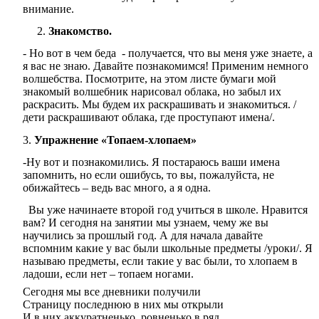
внимание.
Знакомство.
- Но вот в чем беда - получается, что вы меня уже знаете, а
я вас не знаю. Давайте познакомимся! Применим немного
волшебства. Посмотрите, на этом листе бумаги мой
знакомый волшебник нарисовал облака, но забыл их
раскрасить. Мы будем их раскрашивать и знакомиться. /
дети раскрашивают облака, где проступают имена/.
3.
Упражнение «Топаем-хлопаем»
-Ну вот и познакомились. Я постараюсь ваши имена
запомнить, но если ошибусь, то вы, пожалуйста, не
обижайтесь – ведь вас много, а я одна.
Вы уже начинаете второй год учиться в школе. Нравится
вам? И сегодня на занятии мы узнаем, чему же вы
научились за прошлый год. А для начала давайте
вспомним какие у вас были школьные предметы /уроки/. Я
называю предметы, если такие у вас были, то хлопаем в
ладоши, если нет – топаем ногами.
Сегодня мы все дневники получили
Страницу последнюю в них мы открыли
И в них аккуратненько, ровненько в ряд