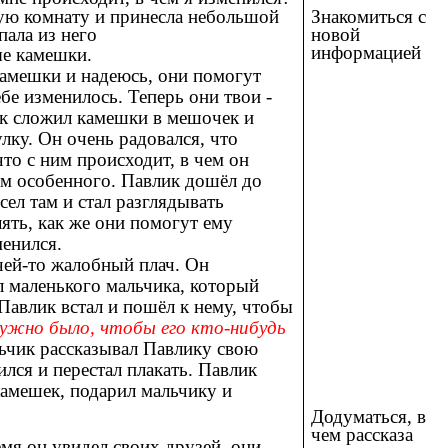
Знакомиться с
ую комнату и принесла небольшой
новой
ала из него
информацией
ые камешки.
 камешки и надеюсь, они помогут
тебе изменилось. Теперь они твои -
ик сложил камешки в мешочек и
лку. Он очень радовался, что
 что с ним происходит, в чем он
нём особенного. Павлик дошёл до
 сел там и стал разглядывать
ть, как же они помогут ему
менился.
ей-то жалобный плач. Он
л маленького мальчика, который
Павлик встал и пошёл к нему, чтобы
ужно было, чтобы его кто-нибудь
ьчик рассказывал Павлику свою
лся и перестал плакать. Павлик
амешек, подарил мальчику и
Додуматься, в
чем рассказа
емя он увидел своих друзей, они