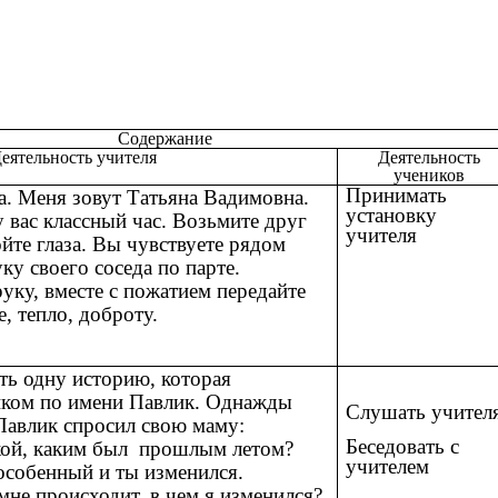
Содержание
еятельность учителя
Деятельность
учеников
Принимать
та. Меня зовут Татьяна Вадимовна.
установку
 вас классный час. Возьмите друг
учителя
ойте глаза. Вы чувствуете рядом
ку своего соседа по парте.
уку, вместе с пожатием передайте
, тепло, доброту.
ать одну историю, которая
иком по имени Павлик. Однажды
Слушать учител
Павлик спросил свою маму:
Беседовать с
кой, каким был прошлым летом?
учителем
 особенный и ты изменился.
мне происходит, в чем я изменился?