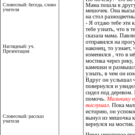
Мама пошла в друг
Словесный: беседа, слово
учителя
мешочек. Она высып
на стол разноцветн
- Я отдаю тебе эти
тебе узнать, что в 
сказала мама. Павл
отправился на прогу
Наглядный: уч.
наконец, то узнает,
Презентация
изменился , что в 
мостика через реку,
камешки и размышля
узнать, в чем он из
Вдруг он услышал ч
повернулся и увиде
сидел под деревом. 
помочь.
Мальчику н
выслушал.
Пока мал
историю, он успокои
Словесный: рассказ
вынул из мешочка к
учителя
вернулся на мостик.
Через некоторое вр