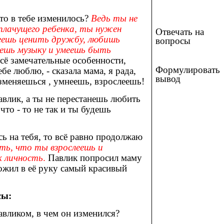
что в тебе изменилось?
Ведь ты не
плачущего ребенка, ты нужен
Отвечать на
меешь ценить дружбу, любишь
вопросы
аешь музыку и умеешь быть
сё замечательные особенности,
Формулировать
ебе люблю, - сказала мама, я рада,
вывод
зменяешься , умнеешь, взрослеешь!
авлик, а ты не перестанешь любить
 что - то не так и ты будешь
сь на тебя, то всё равно продолжаю
ить, что ты взрослеешь и
к личность
.
Павлик попросил маму
ложил в её руку самый красивый
сы:
авликом, в чем он изменился?