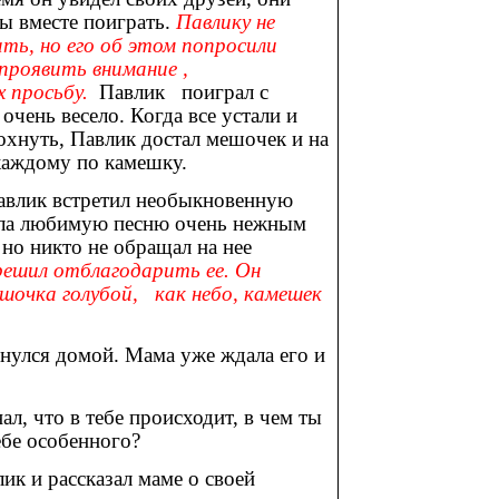
бы вместе поиграть.
Павлику не
ать, но его об этом попросили
 проявить внимание ,
 просьбу.
Павлик поиграл с
чень весело. Когда все устали и
дохнуть, Павлик достал мешочек и на
каждому по камешку.
авлик встретил необыкновенную
пела любимую песню очень нежным
но никто не обращал на нее
решил отблагодарить ее. Он
ешочка голубой, как небо, камешек
нулся домой. Мама уже ждала его и
нал, что в тебе происходит, в чем ты
ебе особенного?
лик и рассказал маме о своей