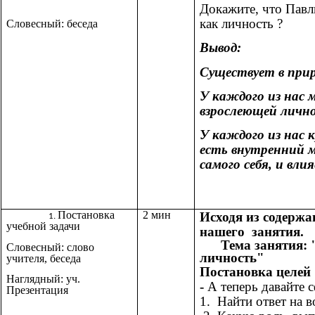
Докажите, что Павл
как личность ?
Словесный: беседа
Вывод:
Существует в прир
У каждого из нас 
взрослеющей личн
У каждого из нас 
есть внутренний 
самого себя, и вл
Постановка
2 мин
Исходя из содерж
учебной задачи
нашего занятия.
Тема занятия: 
Словесный: слово
личность"
учителя, беседа
Постановка целей
Наглядный: уч.
-
А теперь давайте 
Презентация
1. Найти ответ на 