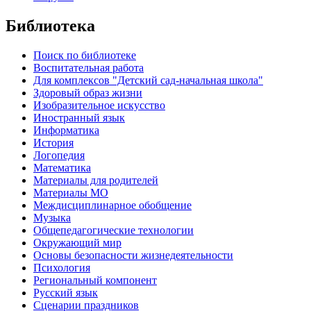
Библиотека
Поиск по библиотеке
Воспитательная работа
Для комплексов "Детский сад-начальная школа"
Здоровый образ жизни
Изобразительное искусство
Иностранный язык
Информатика
История
Логопедия
Математика
Материалы для родителей
Материалы МО
Междисциплинарное обобщение
Музыка
Общепедагогические технологии
Окружающий мир
Основы безопасности жизнедеятельности
Психология
Региональный компонент
Русский язык
Сценарии праздников