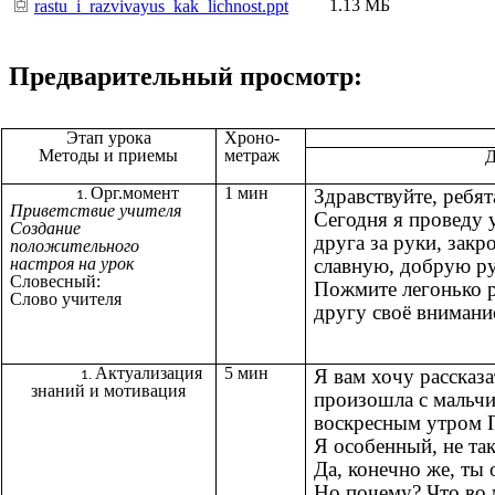
1.13 МБ
rastu_i_razvivayus_kak_lichnost.ppt
Предварительный просмотр:
Этап урока
Хроно-
Методы и приемы
метраж
Д
Орг.момент
1 мин
Здравствуйте, ребя
Приветствие учителя
Сегодня я проведу у
Создание
друга за руки, закр
положительного
настроя на урок
славную, добрую ру
Словесный:
Пожмите легонько р
Слово учителя
другу своё внимание
Актуализация
5 мин
Я вам хочу рассказ
знаний и мотивация
произошла с мальч
воскресным утром 
Я особенный, не та
Да, конечно же, ты
Но почему? Что во 