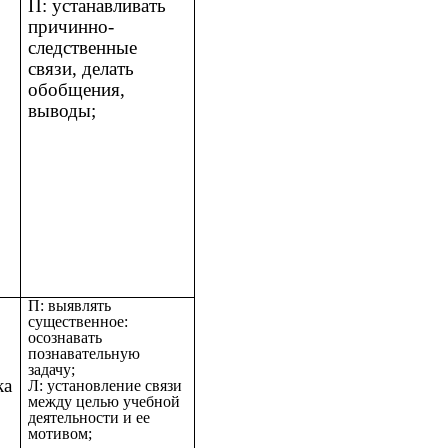
П: устанавливать
причинно-
следственные
связи, делать
обобщения,
выводы;
П: выявлять
существенное:
осознавать
познавательную
задачу;
ка
Л: установление связи
между целью учебной
деятельности и ее
мотивом;