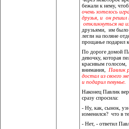
бежали к нему, что
очень хотелось игр
друзья, и он решил
откликнуться на их
друзьями, им было о
легли на поляне от
прощанье подарил 
По дороге домой П
девочку, которая 
красивым голосом, 
внимания,
Павлик 
достал из своего м
и подарил певунье.
Наконец Павлик вер
сразу спросила:
- Ну, как, сынок, уз
изменился? что в т
- Нет, - ответил Пав