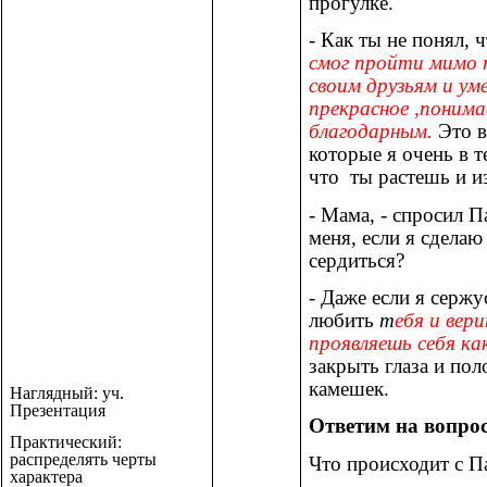
прогулке.
- Как ты не понял, 
смог пройти мимо 
своим друзьям и у
прекрасное ,поним
благодарным.
Это в
которые я очень в т
что ты растешь и и
- Мама, - спросил П
меня, если я сделаю
сердиться?
- Даже если я сержу
любить
т
ебя и вер
проявляешь себя ка
закрыть глаза и по
камешек.
Наглядный: уч.
Презентация
Ответим на вопро
Практический:
распределять черты
Что происходит с П
характера