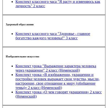
Конспект классного часа "Я расту и изменяюсь как
личность" 2 класс
Здоровый образ жизни
Конспект классного часа "Здоровье - главное
богатство каждого человека!" 3 класс
Изобразительное искусство
Конспект урока "Выражение характера человека
через украшение" 2 класс (Неменский)
Конспект урока «В изображении, украшении и
постройке человек выражает свои чувства, мысли,
настроение, свое отношение к миру (обобщение
темы)» 2 класс (Неменский)
Конспект урока «О чем говорят украшения» 2 класс
(Неменский)