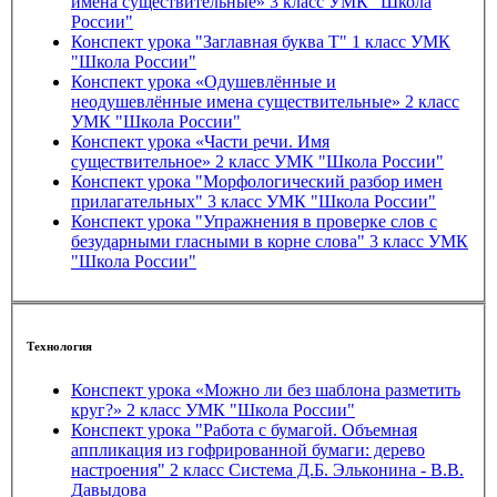
имена существительные» 3 класс УМК "Школа
России"
Конспект урока "Заглавная буква Т" 1 класс УМК
"Школа России"
Конспект урока «Одушевлённые и
неодушевлённые имена существительные» 2 класс
УМК "Школа России"
Конспект урока «Части речи. Имя
существительное» 2 класс УМК "Школа России"
Конспект урока "Морфологический разбор имен
прилагательных" 3 класс УМК "Школа России"
Конспект урока "Упражнения в проверке слов с
безударными гласными в корне слова" 3 класс УМК
"Школа России"
Технология
Конспект урока «Можно ли без шаблона разметить
круг?» 2 класс УМК "Школа России"
Конспект урока "Работа с бумагой. Объемная
аппликация из гофрированной бумаги: дерево
настроения" 2 класс Система Д.Б. Эльконина - В.В.
Давыдова