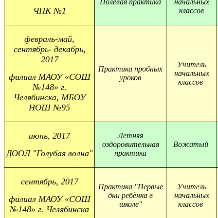
Полевая практика
начальных
ЧПК №1
классов
февраль-май,
сентябрь- декабрь,
2017
Учитель
Практика пробных
начальных
филиал МАОУ «СОШ
уроков
классов
№148» г.
Челябинска,
МБОУ
НОШ №95
июнь, 2017
Летняя
оздоровительная
Вожатый
ДООЛ "Голубая волна"
практика
сентябрь, 2017
Практика "Первые
Учитель
дни ребёнка в
начальных
филиал МАОУ «СОШ
школе"
классов
№148» г. Челябинска