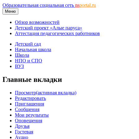
Образовательная социальная сеть
ns
portal.ru
Меню
Обзор возможностей
Детский проект «Алые паруса»
Аттестация педагогических работников
Детский сад
Начальная школа
Школа
НПО и СПО
ВУЗ
Главные вкладки
Просмотр
(активная вкладка)
Редактировать
Приглашения
Сообщения
Мои результаты
Оповещения
Друзья
Гостевая
Аудио