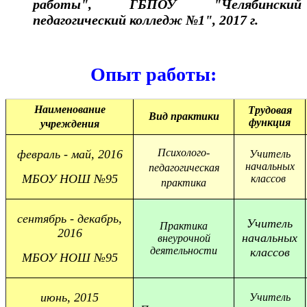
работы", ГБПОУ "Челябинский
педагогический колледж №1", 2017 г.
Опыт работы:
Наименование
Трудовая
Вид практики
функция
учреждения
Психолого-
февраль - май, 2016
Учитель
начальных
педагогическая
МБОУ НОШ №95
классов
практика
сентябрь - декабрь,
Учитель
Практика
2016
начальных
внеурочной
деятельности
классов
МБОУ НОШ №95
июнь, 2015
Учитель